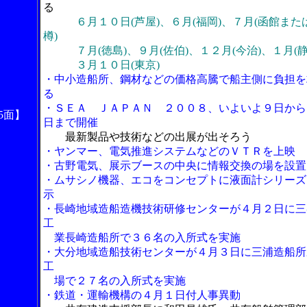
る
６月１０日(芦屋)、６月(福岡)、７月(函館また
樽)
７月(徳島)、９月(佐伯)、１２月(今治)、１月(静
３月１０日(東京)
・中小造船所、鋼材などの価格高騰で船主側に負担を
る
・ＳＥＡ ＪＡＰＡＮ ２００８、いよいよ９日から
5面】
日まで開催
最新製品や技術などの出展が出そろう
・ヤンマー、電気推進システムなどのＶＴＲを上映
・古野電気、展示ブースの中央に情報交換の場を設置
・ムサシノ機器、エコをコンセプトに液面計シリーズ
示
・長崎地域造船造機技術研修センターが４月２日に三
工
業長崎造船所で３６名の入所式を実施
・大分地域造船技術センターが４月３日に三浦造船所
工
場で２７名の入所式を実施
・鉄道・運輸機構の４月１日付人事異動