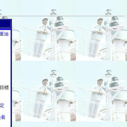
重油
目標
定
決着