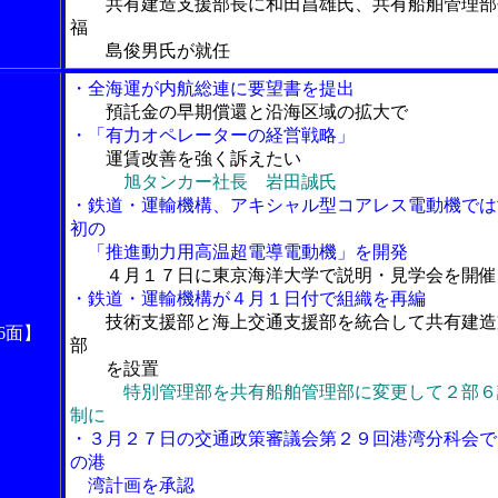
共有建造支援部長に和田昌雄氏、共有船舶管理部
福
島俊男氏が就任
・全海運が内航総連に要望書を提出
預託金の早期償還と沿海区域の拡大で
・「有力オペレーターの経営戦略」
運賃改善を強く訴えたい
旭タンカー社長 岩田誠氏
・鉄道・運輸機構、アキシャル型コアレス電動機では
初の
「推進動力用高温超電導電動機」を開発
４月１７日に東京海洋大学で説明・見学会を開催
・鉄道・運輸機構が４月１日付で組織を再編
技術支援部と海上交通支援部を統合して共有建造
6面】
部
を設置
特別管理部を共有船舶管理部に変更して２部６
制に
・３月２７日の交通政策審議会第２９回港湾分科会で
の港
湾計画を承認