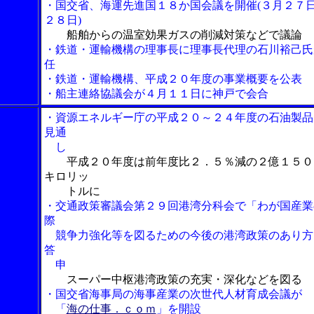
・国交省、海運先進国１８か国会議を開催(３月２７
２８日)
船舶からの温室効果ガスの削減対策などで議論
・鉄道・運輸機構の理事長に理事長代理の石川裕己氏
任
・鉄道・運輸機構、平成２０年度の事業概要を公表
・船主連絡協議会が４月１１日に神戸で会合
・資源エネルギー庁の平成２０～２４年度の石油製品
見通
し
平成２０年度は前年度比２．５％減の２億１５０
キロリッ
トルに
・交通政策審議会第２９回港湾分科会で「わが国産業
際
競争力強化等を図るための今後の港湾政策のあり方
答
申
スーパー中枢港湾政策の充実・深化などを図る
・国交省海事局の海事産業の次世代人材育成会議が
「
海の仕事．ｃｏｍ
」を開設