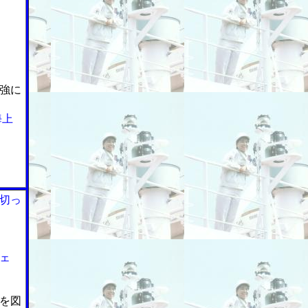
強に
海上
切っ
ェ
を図