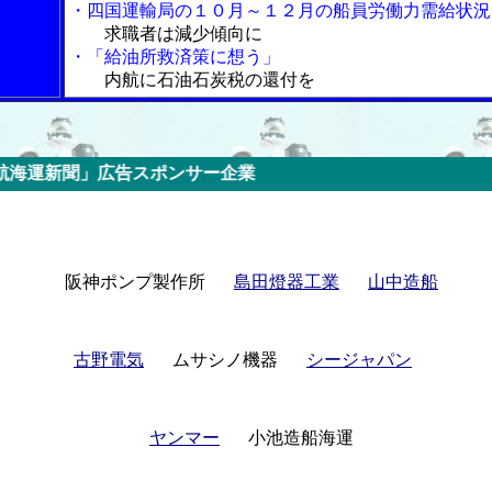
・四国運輸局の１０月～１２月の船員労働力需給状況
求職者は減少傾向に
・「給油所救済策に想う」
内航に石油石炭税の還付を
スポンサー企業
阪神ポンプ製作所
島田燈器工業
山中造船
古野電気
ムサシノ機器
シージャパン
ヤンマー
小池造船海運