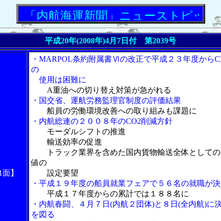
内航海運新聞」ニューストピックス
平成20年(2008年)4月7日付 第2039号
・MARPOL条約附属書Ⅵの改正で平成２３年度からC
の
使用は困難に
A重油への切り替え対策が急がれる
・国交省、運航労務監理官制度の評価結果
船員の労働環境改善への取り組みも課題に
・内航総連の２００８年のCO2削減方針
モーダルシフトの推進
輸送効率の促進
トラック業界を含めた国内貨物輸送全体としての
値の
1面】
設定要望
・平成１９年度の船員就業フェアで５６名の就職が決
平成１７年度からの累計では１８８名に
・内航春闘、４月７日(内航２団体)と８日(全内航)に
を図る