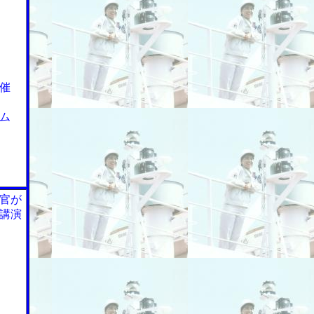
催
ム
官が
講演