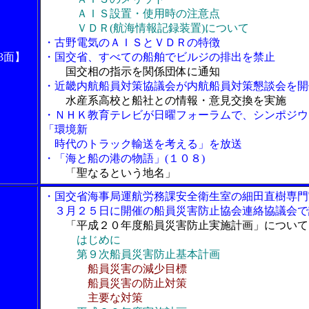
ＡＩＳ設置・使用時の注意点
ＶＤＲ(航海情報記録装置)について
・古野電気のＡＩＳとＶＤＲの特徴
3面】
・国交省、すべての船舶でビルジの排出を禁止
国交相の指示を関係団体に通知
・近畿内航船員対策協議会が内航船員対策懇談会を開
水産系高校と船社との情報・意見交換を実施
・ＮＨＫ教育テレビが日曜フォーラムで、シンポジウ
「環境新
時代のトラック輸送を考える」を放送
・「海と船の港の物語」(１０８)
「聖なるという地名」
・国交省海事局運航労務課安全衛生室の細田直樹専門
３月２５日に開催の船員災害防止協会連絡協議会で
「平成２０年度船員災害防止実施計画」について
はじめに
第９次船員災害防止基本計画
船員災害の減少目標
船員災害の防止対策
主要な対策