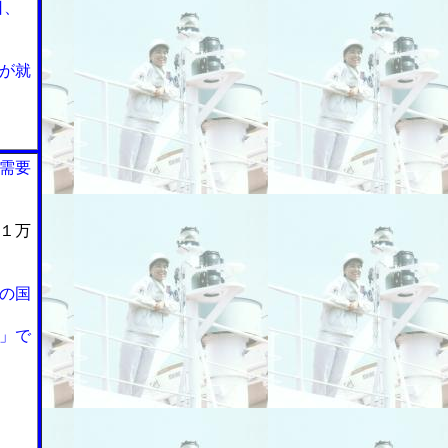
日、
が就
需要
１万
の国
」で