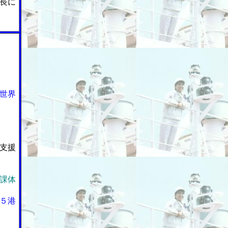
長に
世界
支援
課体
５港