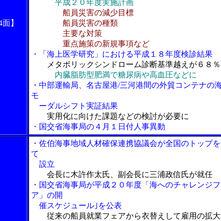
平成２０年度実施計画
船員災害の減少目標
4面】
船員災害の種類
主要な対策
重点施策の新規事項など
・「海上医学研究」における平成１８年度検診結果
メタボリックシンドローム診断基準越えが６８％
内臓脂肪型肥満で糖尿病や高血圧などに
・中部運輸局、名古屋港/三河港間の外貿コンテナの
モ
ーダルシフト実証結果
実用化に向けた課題などの検討が必要に
・国交省海事局の４月１日付人事異動
・佐伯海事地域人材確保連携協議会が全国のトップを
て
設立
会長に木許作太氏、副会長に三浦政信氏が就任
・国交省海事局が平成２０年度「海へのチャレンジフ
ア」の開
催スケジュール｣を公表
従来の船員就業フェアから衣替えして雇用の拡大