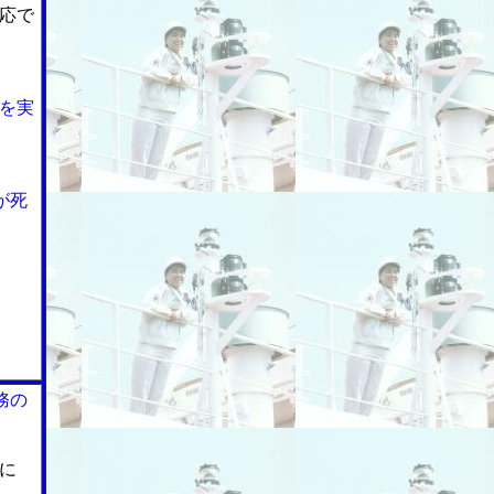
応で
を実
が死
務の
に