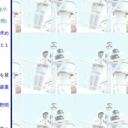
は小
岡)
求め
１１
を展
菱重
野岡