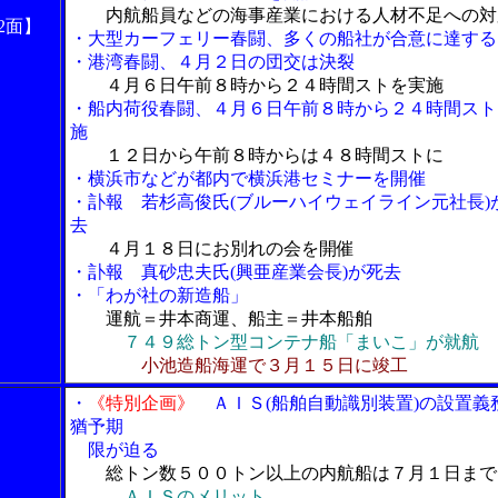
内航船員などの海事産業における人材不足への対
2面】
・大型カーフェリー春闘、多くの船社が合意に達する
・港湾春闘、４月２日の団交は決裂
４月６日午前８時から２４時間ストを実施
・船内荷役春闘、４月６日午前８時から２４時間スト
施
１２日から午前８時からは４８時間ストに
・横浜市などが都内で横浜港セミナーを開催
・訃報 若杉高俊氏(ブルーハイウェイライン元社長)
去
４月１８日にお別れの会を開催
・訃報 真砂忠夫氏(興亜産業会長)が死去
・
「わが社の新造船」
運航＝井本商運、船主＝井本船舶
７４９総トン型コンテナ船「まいこ」が就航
小池造船海運で３月１５日に竣工
・
《特別企画》
ＡＩＳ(船舶自動識別装置)の設置義
猶予期
限が迫る
総トン数５００トン以上の内航船は７月１日まで
ＡＩＳのメリット