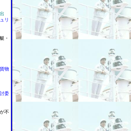
出
ュリ
艇・
貨物
討委
が不