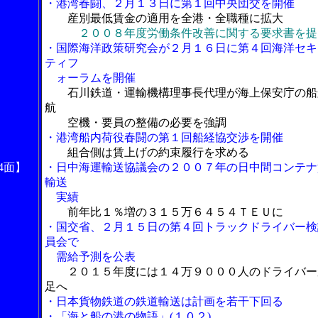
・港湾春闘、２月１３日に第１回中央団交を開催
産別最低賃金の適用を全港・全職種に拡大
２００８年度労働条件改善に関する要求書を提
・国際海洋政策研究会が２月１６日に第４回海洋セキ
ティフ
ォーラムを開催
石川鉄道・運輸機構理事長代理が海上保安庁の船
航
空機・要員の整備の必要を強調
・港湾船内荷役春闘の第１回船経協交渉を開催
組合側は賃上げの約束履行を求める
4面】
・日中海運輸送協議会の２００７年の日中間コンテナ
輸送
実績
前年比１％増の３１５万６４５４ＴＥＵに
・国交省、２月１５日の第４回トラックドライバー検
員会で
需給予測を公表
２０１５年度には１４万９０００人のドライバー
足へ
・日本貨物鉄道の鉄道輸送は計画を若干下回る
・「海と船の港の物語」(１０２)