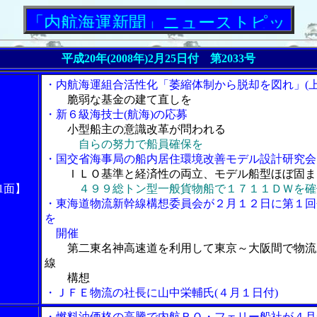
内航海運新聞」ニューストピックス
平成20年(2008年)2月25日付 第2033号
・内航海運組合活性化「萎縮体制から脱却を図れ」(上
脆弱な基金の建て直しを
・新６級海技士(航海)の応募
小型船主の意識改革が問われる
自らの努力で船員確保を
・国交省海事局の船内居住環境改善モデル設計研究会
ＩＬＯ基準と経済性の両立、モデル船型ほぼ固ま
1面】
４９９総トン型一般貨物船で１７１１ＤＷを確
・東海道物流新幹線構想委員会が２月１２日に第１回
を
開催
第二東名神高速道を利用して東京～大阪間で物流
線
構想
・ＪＦＥ物流の社長に山中栄輔氏(４月１日付)
・燃料油価格の高騰で内航ＲＯ・フェリー船社が４月