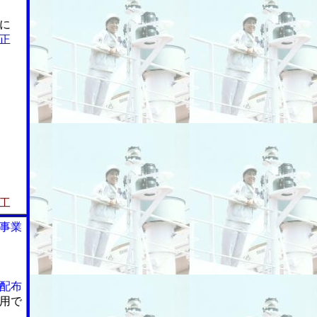
に
正
工
事業
配布
用で