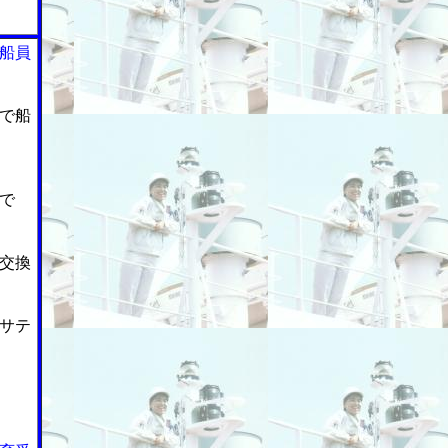
船員
で船
で
交換
サテ