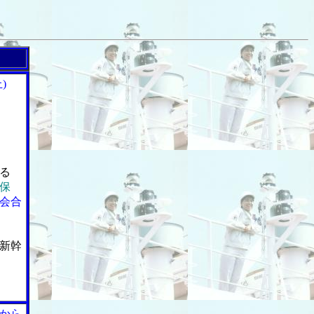
)
る
保
会合
新幹
から