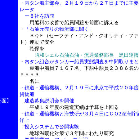
・内タン船主部会、２月１９日から２７日までに主要
レータ
ー８社を訪問
用船料の改善で船員問題を前面に訴える
・「石油元売りの物流部に聞く」
ＳＱＦ（セーフティ・アンド・クオリティ・ファ
ト）運動で安全
確保を
昭和シェル石油石油・流通業務部長 黒田達博
・内タン組合がタンカー船員実態調査を中間取りまと
乗船中船員７１６７名、下船中船員２３８６名の
９５５３
名に
・鉄道・運輸機構、２月１９日に東京で平成２０年度
貨物船
6面】
建造募集説明会を開催
平成１９年度の建造実績は予算を上回る
・鉄道・運輸機構と海技研が３月４日にＣＯ2深海貯
洋上
投入システムで公開実験
地球温暖化対策で３年間にわたり研究