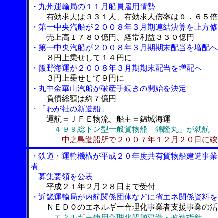
・九州運輸局の１１月船員雇用情勢
有効求人は３３１人、有効求人倍率は０．６５倍
・第一中央汽船が２００８年３月期連結決算を上方修
売上高１７８０億円、経常利益３３０億円
・第一中央汽船が２００８年３月期期末配当を増配へ
８円上乗せして１４円に
・飯野海運が２００８年３月期期末配当を増配へ
３円上乗せして９円に
・丸中金華山汽船が破産手続きの開始を決定
負債総額は約７億円
・「わが社の新造船」
運航＝ＪＦＥ物流、船主＝錦城海運
４９９総トン型一般貨物船「錦隆丸」が就航
中之島造船所で２００７年１２月２０日に竣
・鉄道・運輸機構が平成２０年度共有貨物船建造事業
者
募集要領を公表
平成２１年２月２８日まで受付
・近畿運輸局が内航関係団体などに省エネ関係資料を
ＮＥＤＯのエネルギー合理化事業者支援事業の活
エネルギー使用合理化船舶建造・改造指針