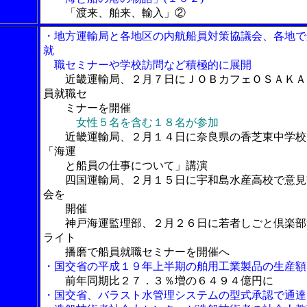
「渡来、舶来、輸入」②
・地方運輸局と各地区の内航船員対策協議会、各地で
就
職セミナーや学校訪問など積極的に展開
近畿運輸局、２月７日にＪＯＢカフェＯＳＡＫＡ
員就職セ
ミナーを開催
女性５名を含む１８名が参加
近畿運輸局、２月１４日に奈良県の香芝東中学校
「海運
と船員の仕事について」講演
四国運輸局、２月１５日に宇和島水産高校で意見
会を
開催
神戸海運監理部、２月２６日に若者しごと倶楽部
ライト
播磨で船員就職セミナーを開催へ
・国交省の平成１９年上半期の舶用工業製品の生産額
前年同期比２７．３％増の６４９４億円に
・国交省、バラスト水管理システムの型式承認で通達