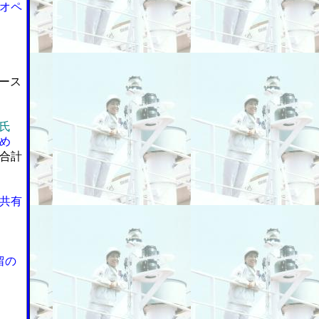
オペ
ース
氏
め
合計
共有
留の