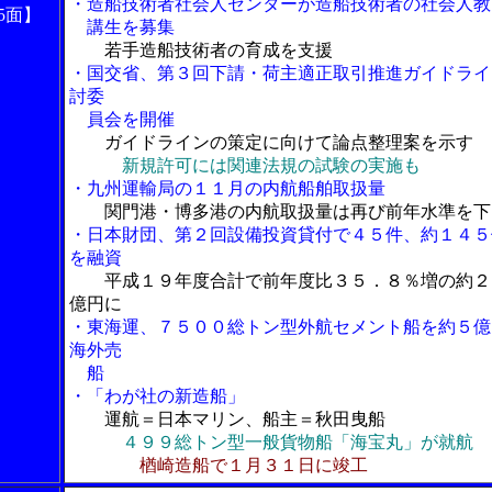
・造船技術者社会人センターが造船技術者の社会人教
5
面】
講生を募集
若手造船技術者の育成を支援
・国交省、第３回下請・荷主適正取引推進ガイドライ
討委
員会を開催
ガイドラインの策定に向けて論点整理案を示す
新規許可には関連法規の試験の実施も
・九州運輸局の１１月の内航船舶取扱量
関門港・博多港の内航取扱量は再び前年水準を下
・日本財団、第２回設備投資貸付で４５件、約１４５
を融資
平成１９年度合計で前年度比３５．８％増の約２
億円に
・東海運、７５００総トン型外航セメント船を約５億
海外売
船
・「わが社の新造船」
運航＝日本マリン、船主＝秋田曳船
４９９総トン型一般貨物船「海宝丸」が就航
楢崎造船で１月３１日に竣工