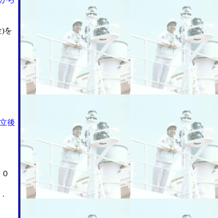
)を
立後
２０
．