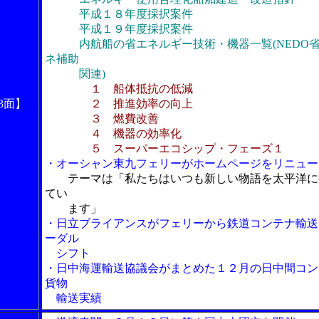
平成１８年度採択案件
平成１９年度採択案件
内航船の省エネルギー技術・機器一覧(NEDO
ネ補助
関連)
１ 船体抵抗の低減
3面】
２ 推進効率の向上
３ 燃費改善
４ 機器の効率化
５ スーパーエコシップ・フェーズ１
・オーシャン東九フェリーがホームページをリニュー
テーマは「私たちはいつも新しい物語を太平洋に
てい
ます」
・日立ブライアンスがフェリーから鉄道コンテナ輸送
ーダル
シフト
・日中海運輸送協議会がまとめた１２月の日中間コン
貨物
輸送実績