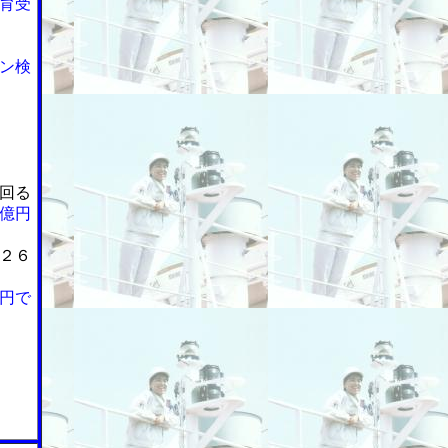
育受
ン検
回る
億円
２６
円で