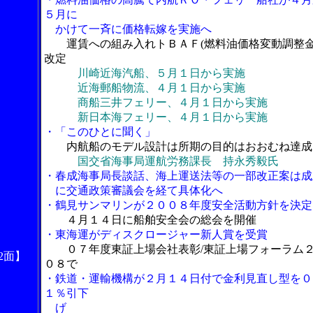
５月に
かけて一斉に価格転嫁を実施へ
運賃への組み入れトＢＡＦ(燃料油価格変動調整金
改定
川崎近海汽船、５月１日から実施
近海郵船物流、４月１日から実施
商船三井フェリー、４月１日から実施
新日本海フェリー、４月１日から実施
・「このひとに聞く」
内航船のモデル設計は所期の目的はおおむね達成
国交省海事局運航労務課長 持永秀毅氏
・春成海事局長談話、海上運送法等の一部改正案は成
に交通政策審議会を経て具体化へ
・鶴見サンマリンが２００８年度安全活動方針を決定
４月１４日に船舶安全会の総会を開催
・東海運がディスクロージャー新人賞を受賞
０７年度東証上場会社表彰/東証上場フォーラム
2面】
０８で
・鉄道・運輸機構が２月１４日付で金利見直し型を０
１％引下
げ