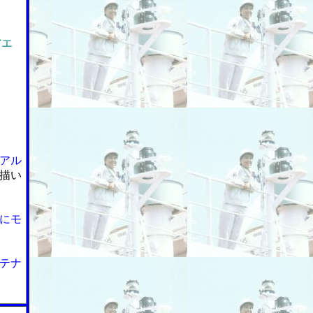
省エ
アル
描い
にモ
テナ