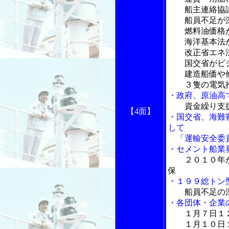
船主連絡協議
船員不足が
燃料油価格
海洋基本法
改正省エネ法
国交省がビジ
建造船価や修
３隻の電気推
・政府、原油高
資金繰り支
【4面】
・国交省、海難
して
「運輸安全委員
・セメント船業
２０１０年
保
・１９９総トン
船員不足の
・各団体・企業
１月７日１
１月１０日１