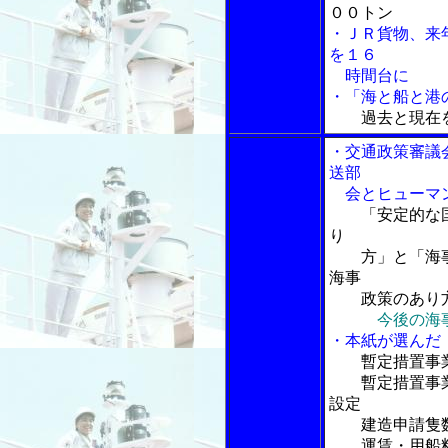
００トン
・ＪＲ貨物、来
を１６
時間台に
・「海と船と港の
過去と現在を
・交通政策審議
送部
会とヒューマン
「安定的な
り
方」と「海事
海事
政策のあり方
今後の海
・本紙が選んだ
暫定措置事
暫定措置事業
設定
建造申請隻数
運賃・用船料