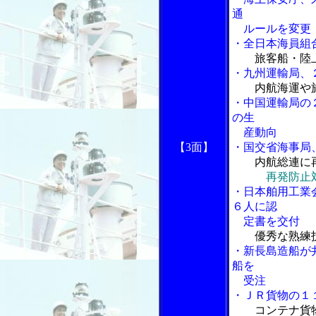
通
ルールを変更
・全日本海員組
旅客船・陸
・九州運輸局、
内航海運や
・中国運輸局の
の生
産動向
【3面】
・国交省海事局
内航総連に
再発防止
・日本舶用工業
６人に認
定書を交付
優秀な熟練
・新長島造船が
船を
受注
・ＪＲ貨物の１
コンテナ貨