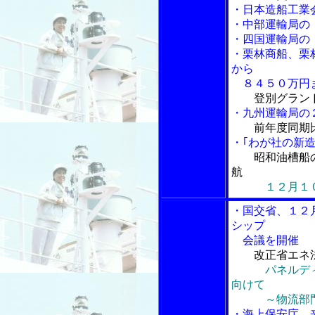
・日本造船工業
・中部運輸局の
・四国運輸局の
・栗林商船、栗
から
８４５０万円
登別グラン
・九州運輸局の
前年度同期
・｢わが社の新造
昭和油槽船
航
１２月１
・国交省、１２
シップ
会議を開催
改正省エネ
パネルデ
向けて
～物流部門で
・海上保安庁、