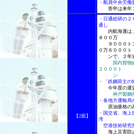
・船員中央労働
答申は来年
・日通総研の２
通し
内航海運は
８００万
９０００トン
０万６０００ト
ンで、２年連
国内貨物
２０００ト
ン
・「鉄鋼荷主の
今年度の運
神戸製鋼
・各地方運輸局
原油価格の
・国交省、海上
【2面】
湾
空港技術研究所
海上災害防