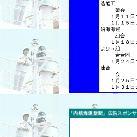
造船工
業会
１月１１日１
１月１５日１
沿海海運
組合
１月１８日１
よび５組
合合同
１月２４日１
連合
会
１月２５日１
１月３１日１
今週の「内航海運新聞」広告スポンサー企業