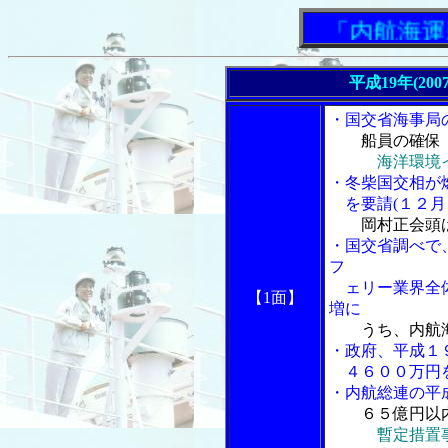
「内航海運新聞
平成19年(200
・国交省海事局
船員の確保
海洋環境
・冬柴国交相が
を要請(１２月
岡村正会頭は
・国交省調べで
フ
ェリー業界全体
【1面】
増に
うち、内航
・政府、平成１
４６００万円を
・内航総連の平
６５億円以
暫定措置