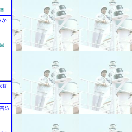
業
６か
因
代替
害防