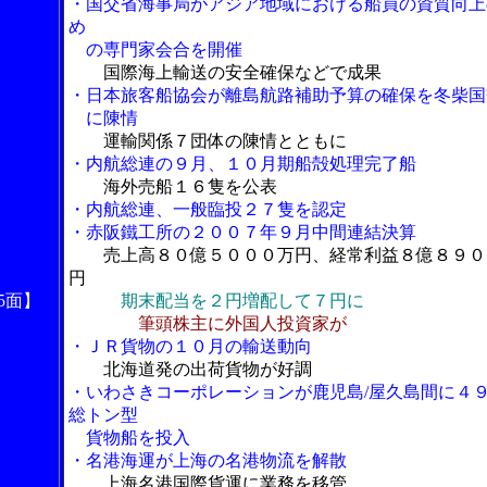
・国交省海事局がアジア地域における船員の資質向上
め
の専門家会合を開催
国際海上輸送の安全確保などで成果
・日本旅客船協会が離島航路補助予算の確保を冬柴国
に陳情
運輸関係７団体の陳情とともに
・内航総連の９月、１０月期船殻処理完了船
海外売船１６隻を公表
・内航総連、一般臨投２７隻を認定
・赤阪鐵工所の２００７年９月中間連結決算
売上高８０億５０００万円、経常利益８億８９０
円
5面】
期末配当を２円増配して７円に
筆頭株主に外国人投資家が
・ＪＲ貨物の１０月の輸送動向
北海道発の出荷貨物が好調
・いわさきコーポレーションが鹿児島/屋久島間に４
総トン型
貨物船を投入
・名港海運が上海の名港物流を解散
上海名港国際貨運に業務を移管