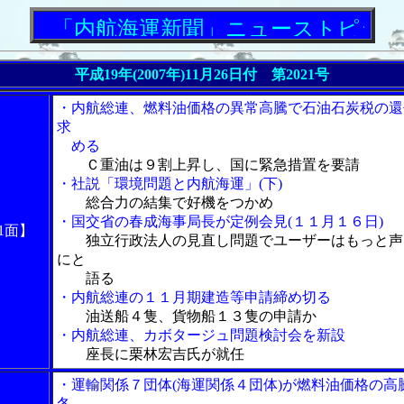
「内航海運新聞」ニューストピックス
平成19年(2007年)11月26日付 第2021号
・内航総連、燃料油価格の異常高騰で石油石炭税の還
求
める
Ｃ重油は９割上昇し、国に緊急措置を要請
・社説「環境問題と内航海運」(下)
総合力の結集で好機をつかめ
・国交省の春成海事局長が定例会見(１１月１６日)
1面】
独立行政法人の見直し問題でユーザーはもっと声
にと
語る
・内航総連の１１月期建造等申請締め切る
油送船４隻、貨物船１３隻の申請か
・内航総連、カボタージュ問題検討会を新設
座長に栗林宏吉氏が就任
・運輸関係７団体(海運関係４団体)が燃料油価格の高
冬