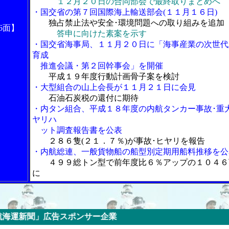
１２月２０日の合同部会で最終取りまとめへ
・国交省の第７回国際海上輸送部会(１１月１６日)
独占禁止法や安全･環境問題への取り組みを追加
6面】
答申に向けた素案を示す
・国交省海事局、１１月２０日に「海事産業の次世代
育成
推進会議・第２回幹事会」を開催
平成１９年度行動計画骨子案を検討
・大型組合の山上会長が１１月２１日に会見
石油石炭税の還付に期待
・内タン組合、平成１８年度の内航タンカー事故･重
ヤリハ
ット調査報告書を公表
２８６隻(２１．７％)が事故･ヒヤリを報告
・内航総連、一般貨物船の船型別定期用船料推移を公
４９９総トン型で前年度比６％アップの１０４６
に
」広告スポンサー企業