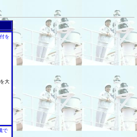
付を
を大
騰で