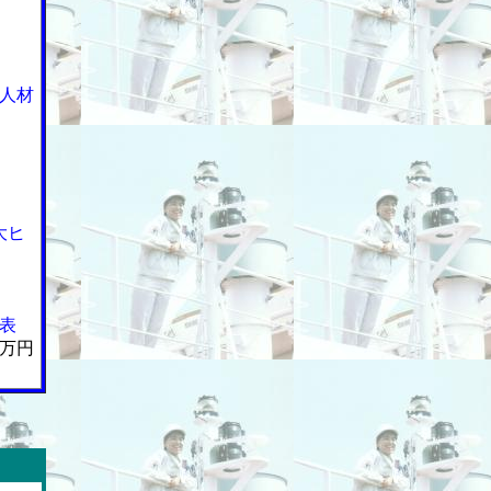
人材
大ヒ
表
万円