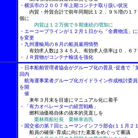
・横浜市の２００７年上期コンテナ取り扱い状況
内貿・外貿合計で前年同期比１２．９％増の１７
個に
内貿は１２万個で９期連続の増加に
・エーコープラインが１２月１日から「全農物流」に
を変更
・九州運輸局の８月の船員雇用情勢
有効求人数は３４５人、有効求人倍率は０．６７
・ＪＲ貨物がコンテナ輸送を強化
・日本船舶管理者協会がグループ化の普及･促進で「
回内
航海運事業者グループ化ガイドライン作成検討委員
を開
催
来年３月末を目途にマニュアル化に着手
・「有力オペレーターの経営戦略」
燃料油価格自体の抜本的見直しを
栗林商船社長 栗林幸吉氏
・国交省の第７回ヒューマンインフラ部会(１１月２１
船員の確保･育成に向けた素案をめぐって審議