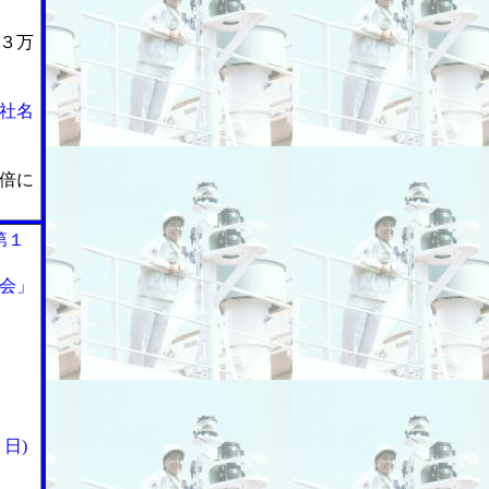
３万
社名
倍に
第１
会」
日)