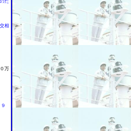
のた
交相
０万
９９