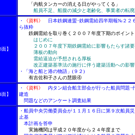
「内航タンカーの消える日がやってくる」
船員不足、船腹の減少と老齢化、事業者の転廃
・
《資料》
日本鉄鋼連盟･鉄鋼需給四半期報№２２
ら抜粋
鉄鋼需給を取り巻く２００７年度下期のポイント
はじめに
２００７年度下期鉄鋼需給に影響もたらす諸要
3面】
薄板の動向
需給逼迫が予想される厚板
改正建築基準法の施行に伴う建築活動への影響
・「海と船と港の物語」(９２)
有吉佐和子さんの慧眼④
・
《資料》
内タン組合船主部会が行った船員問題･
4面】
建造
問題などのアンケート調査結果
・船員中央労働委員会が１１月１６日に第９次船員災
止基
本計画を答申
実施機関は平成２０年度から２４年度まで