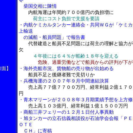
柴国交相に陳情
内航海運は年間約７００億円の負担増に
荷主にコスト負担で支援を要請
・内航ケミカルタンカー連絡会・共同ＷＧが「ケミカ
上輸送
の減船・船員問題」で報告書
代替建造と船員不足問題には荷主の理解と協力が
欠
４年後には６４％が船齢１８年を迎える
危険、過重労働などで船員からの評判が下が
2面】
・海外売船市況、貨物船の売り物が出始める
船員不足と後継者難で見切りか
・兵機海運の２００７年９月中間連結決算
売上高７７億７７００万円、経常利益２億１７０
円
・青木マリーンが２００８年３月期業績予想を上方修
売上高１０３億円、経常利益１億１５００万円
・商船三井フェリーの１２月１日付人事異動
・旭タンカーの立石信義相談役が石油学会会報「ＰＥ
ＯＴＥ
ＣＨ」に寄稿