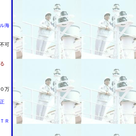
ル海
不可
る
０万
正
ＴＲ