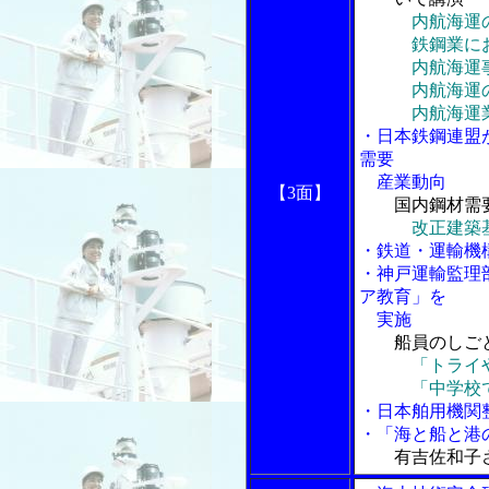
内航海運
鉄鋼業におけ
内航海運事
内航海運の取
内航海運業界
・日本鉄鋼連盟
需要
産業動向
【3面】
国内鋼材需
改正建築
・鉄道・運輸機
・神戸運輸監理
ア教育」を
実施
船員のしご
「トライや
「中学校で船
・日本舶用機関
・「海と船と港の
有吉佐和子さ