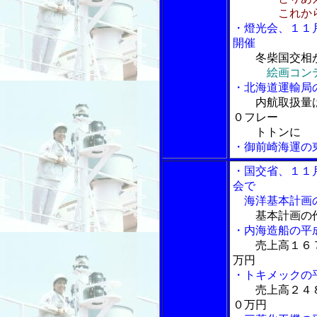
これから検
・燈光会、１１
開催
冬柴国交相
絵画コン
・北海道運輸局
内航取扱量
０フレー
トトンに
・御前崎海運の
・国交省、１１
会で
海洋基本計画の
基本計画の
・内海造船の平
売上高１６
万円
・トキメックの
売上高２４
０万円