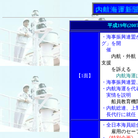
「内航海運新聞」ニュ
平成19年(200
・海事振興連盟
グ」を開
催
内航・外航
支援
を訴える
【1面】
内航海運
・海事振興連盟
・内航海運を代
実情を説明
船員教育機
・内航総連、上
長代行に就任
・全日本海員組
雇用のセー
・
《特別企画》