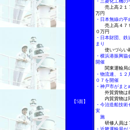
・三菱化工機の
売上高２１７
万円
・日本無線の平
売上高４７
０万円
・日本財団、鉄
まり
使いづらい
・横浜港振興協
開催
関東運輸局
・物流連、１２
０７を開催
・神戸市がまと
外貿貨物は
内貿貨物は同
【5面】
・今治造船技術
実
施
研修人員は
・近畿運輸局が