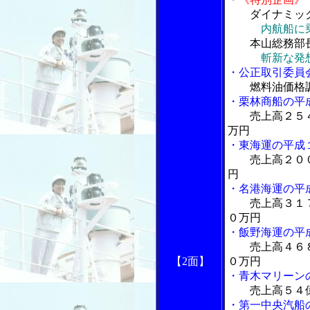
ダイナミッ
内航船に
本山総務部長
斬新な発
・公正取引委員
燃料油価格
・栗林商船の平
売上高２５
万円
・東海運の平成
売上高２０
円
・名港海運の平
売上高３１
０万円
・飯野海運の平
売上高４６
【2面】
０万円
・青木マリーン
売上高５４
・第一中央汽船