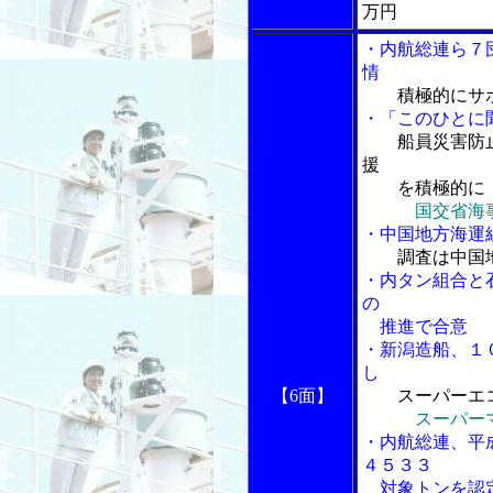
万円
・内航総連ら７
情
積極的にサ
・「このひとに
船員災害防
援
を積極的に
国交省海
・中国地方海運
調査は中国
・内タン組合と
の
推進で合意
・新潟造船、１
し
【6面】
スーパーエ
スーパー
・内航総連、平
４５３３
対象トンを認