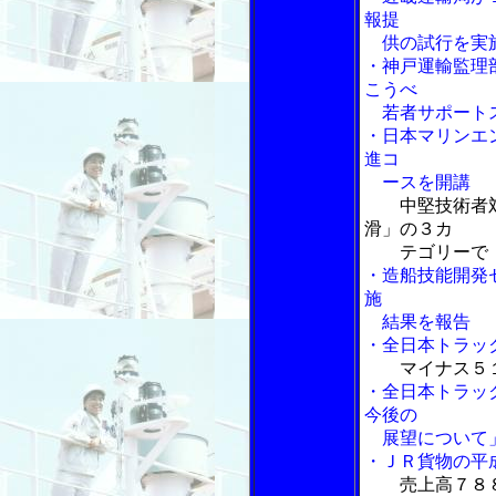
報提
供の試行を実
・神戸運輸監理
こうべ
若者サポートス
・日本マリンエ
進コ
ースを開講
中堅技術者
滑」の３カ
テゴリーで
・造船技能開発
施
結果を報告
・全日本トラッ
マイナス５
・全日本トラッ
今後の
展望について
・ＪＲ貨物の平
売上高７８