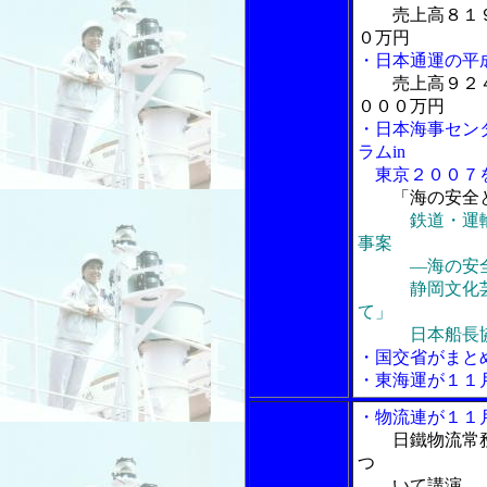
売上高８１
０万円
・日本通運の平
売上高９２
０００万円
・日本海事セン
ラムin
東京２００７
「海の安全
鉄道・運
事案
―海の安全
静岡文化芸術
て」
日本船長協会
・国交省がまと
・東海運が１１
・物流連が１１
日鐵物流常
つ
いて講演