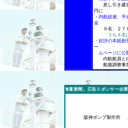
差し引き建
円に
・内航総連、平
金
９名、２７
うち４名
・好評の本紙創
ー
ムページに公
内航船員と
船腹調整事業
今週の「内航海運新聞」広告スポンサー企業
阪神ポンプ製作所