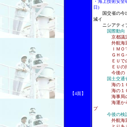
・海上技術安全
日)
国交省の今
減イ
ニシアティブ
国際動向
京都議
外航海運の
ＩＭＯでの
ＧＨＧイン
ＥＵでの外
ＥＵの排出量
今後のＩＭ
国土交通
海の１
海の１０モー
【4面】
海事局の国
海運からのＣ
プ
今後の検
外航海
とりあえず整