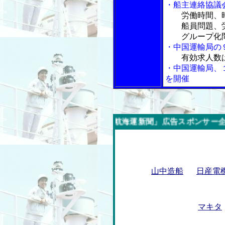
・船主連絡協議
労働時間、
船員問題、労
グループ化問
・中国運輸局の
有効求人数
・中国運輸局、
を開催
今週の「内航海運新聞」広告スポンサー企業
山中造船
日産電
マキタ