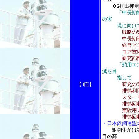
Ｏ2排出抑制
「中長期戦
の実
現に向け
戦略の
中長期戦
経営ビジョ
コア技術と
研究部門に
「舶用エ
減を目
指して
【3面】
研究の
排熱利用スタ
スターリング
排熱回収シ
実験用スタ
排熱回収シ
・日本鉄鋼連盟
粗鋼生産は
目の高