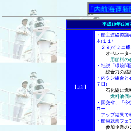
「内航海運新聞」ニ
平成19年(200
・船主連絡協議会
本(１１/
２９)でミニ船
オペレータ
用船料の
・社説「環境問題
総合力の結
・内タン組合と
７日)
【1面】
石化協に燃
燃料油価
・国交省、「今
ロー
アップ結果で
・船員就業フェア
参加企業の