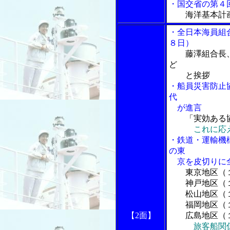
・国交省の第４
海洋基本計
・全日本海員組
８日）
藤澤組合長
ど
と挨拶
・船員災害防止
代
が進言
「実効ある
これに応
・鉄道・運輸機
の東
京を皮切りに全
東京地区（
神戸地区（１
松山地区（１
福岡地区（１
【2面】
広島地区（１
旅客船関