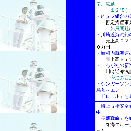
７、広島
１２/５）
・内タン組合の
暫定措置事
船員問題
・川崎近海汽船
売上高２２
０万円
・新和内航海運
売上高８７
・「わが社の新
川崎近海汽
今治の西
・シンガーソン
焉幕～エン
ドロール」を
・海上技術安全
中
長期戦略」を
春海グルー
～Ｃ