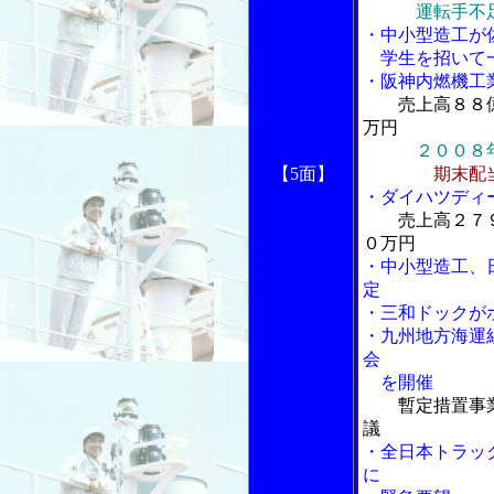
運転手不
・中小型造工が
学生を招いて
・阪神内燃機工
売上高８８
万円
２００８
【5面】
期末配
・ダイハツディ
売上高２７
０万円
・中小型造工、
定
・三和ドックが
・九州地方海運
会
を開催
暫定措置事
議
・全日本トラッ
に