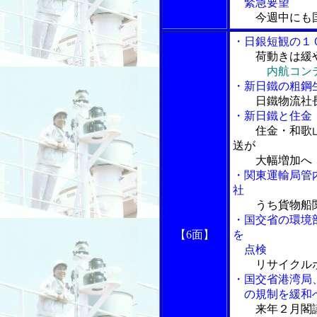
緊急要望
今週中にも
・日銀短観の１
荷動きは緩
内航コン
・新日鐵の粗鋼
日鐵物流社
・新日鐵と住金
住金・和歌
送が
大幅増加へ
・関東運輸局管
社
うち貨物船
・国交省の環境
【6面】
を
点検
リサイクル
・国交省港湾局
の規制を緩和
来年２月閣