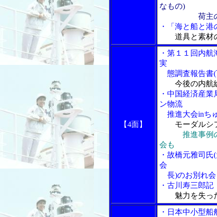
なもの)
荷主の
・「海と船と港の
道具と素材の
・第１１回内航
実
態調査報告書(
今後の内航
・中国経済産業
ン物流
推進大会inち
【4面】
モーダルシフ
推進事例
会も
・故橋元雅司氏
会
長)のお別れ会
・古川寿三郎記
魅力を失っ
・日本中小型船