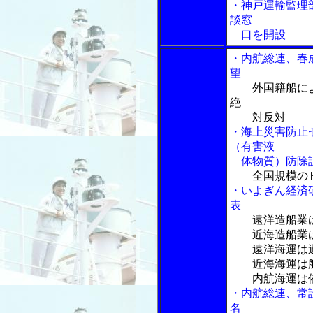
・神戸運輸監理
談窓
口を開設
・内航総連、春
望
外国籍船に
絶
対反対
・海上災害防止
（有害液
体物質）防除
全国規模の
・いよぎん経済
表
遠洋造船業
近海造船業は
遠洋海運は過
近海海運は船
内航海運は依
・内航総連、常
名