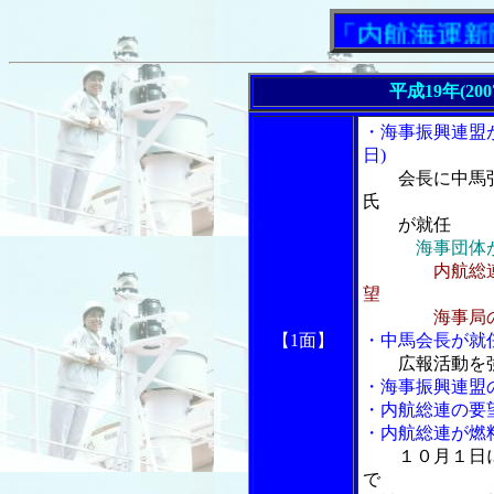
「内航海運新聞」
平成19年(20
・海事振興連盟
日)
会長に中馬
氏
が就任
海事団体
内航総
望
海事局の春成
【1面】
・中馬会長が就
広報活動を
・海事振興連盟
・内航総連の要
・内航総連が燃
１０月１日
で