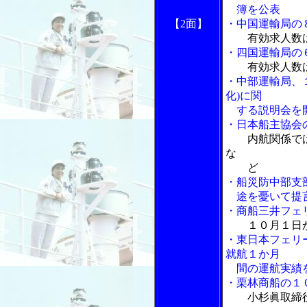
簿を公表
【2面】
・中国運輸局の
有効求人数
・四国運輸局の
有効求人数
・中部運輸局、
化)に関
する説明会を
・日本船主協会
内航関係で
な
ど
・船災防中部支
途を憂いて提
・商船三井フェ
１０月１日
・東日本フェリ
就航１か月
間の運航実績
・栗林商船の１
小杉眞取締