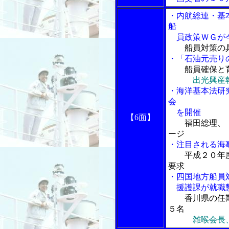
・内航総連・基
船
員政策ＷＧが今
船員対策の
・「石油元売り
船員確保と
出光興産
・海洋基本法研
会
を開催
【6面】
福田総理、
ージ
・注目される海
平成２０年
要求
・四国地方船員
援護課が就職
香川県の任
５名
雑喉会長