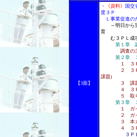
・
《資料》
国交
度３Ｐ
Ｌ事業促進のた
～明日から
育
む３ＰＬ成功
第１章 
調査の
第２章 
１ ３
２ ３ＰＬの
課題)
【3面】
３ 課題解
４ ３ＰＬ
５ 取り組
第３章 
１ ガ
２ ガイド
３ 本ガイド
４ ３ＰＬ
３Ｐ