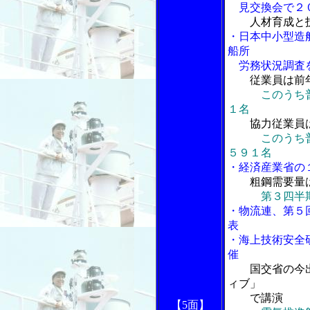
見交換会で２０
人材育成と
・日本中小型造
船所
労務状況調査
従業員は前
このうち
１名
協力従業員
このうち
５９１名
・経済産業省の
粗鋼需要量
第３四半
・物流連、第５
表
・海上技術安全
催
国交省の今
ィブ」
で講演
【5面】