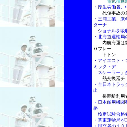
電気推進
・厚生労働省、
死傷事故の
・三浦工業、来
ターナ
ショナルを吸
・北海道運輸局
内航海運は
０フレー
トトン
・アイエスト・
ミック・デ
スケーラー」
熱交換器チ
・全日本トラッ
出
長距離利用
・日本舶用機関
格
検定試験合格
・関東運輸局が
・国交省の１０