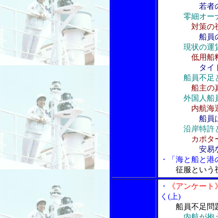
若者
零細オー
対策の視
船員
現状の運
低用船
タイ
船員不足
船主の
外国人船
内航海
船員
沿岸特許
カポタ
安易
・「海と船と港の
征服という
・
《アンケート
く(上)
船員不足問
内航が抱