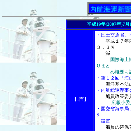
「内航海運新聞」ニュー
平成19年(2007年)
・国土交通省、
平成１７年
３．３％
減
国際海上
りまと
め概要も
・第１２回「海
海洋基本法
・内航総連理事
船員政策委
【1面】
広報小委
・国交省海事局
を
設置
船員の確保