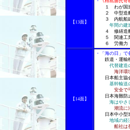
・
《柿島勝氏寄
１ わが国
２ 中型造船
３ 内航船建
【13面】
年間の建
４ 修繕造
５ 関連工
６ 労働力
・「海の日」で
鉄道・運輸
代替建造
海洋環
日本船主協
基幹輸送
安全で
日本海難防
【14面】
海はやさ
潮流に
日本中小型
地域の経
船社は