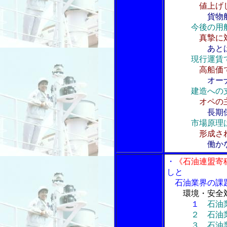
値上げ
貨物
今後の用
真摯に
あと
現行運賃
高船価
オー
建造への
オペの
長期
市場原理
形成さ
働か
・
《石油連盟寄
しと
石油業界の課
環境・安全
１
石油業
２ 石油業界
３ 石油業界