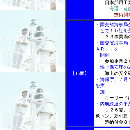
日本舶用工
海運・造
技術開
・国交省海事局
どで１０社を
３３事業場
・国交省海事局、
ＡＲＩ」を
開催
参加企業２
・海上保安庁の
【15面】
海上の安全
・海保庁、７月
を実
施
キーワード
・内航総連の平
１２６隻、
象トン、差引建
造納付金８９