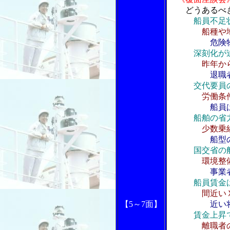
どうあるべ
船員不足
船種や
危険
深刻化が
昨年か
退職
交代要員
労働条
船員
船舶の省
少数乗
船型
国交省の
環境整
事業
船員賃金
間近い
【5～7面】
近い
賃金上昇
離職者