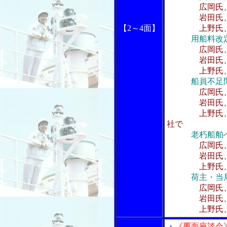
広岡氏
岩田氏、個
【2～4面】
上野氏、長
用船料改
広岡氏
岩田氏、納
上野氏、船
船員不足
広岡氏
岩田氏、将
上野氏、オー
社で
老朽船舶
広岡氏
岩田氏、物流
上野氏、ケ
荷主・当
広岡氏
岩田氏、安全
上野氏、石油
・
《覆面座談会