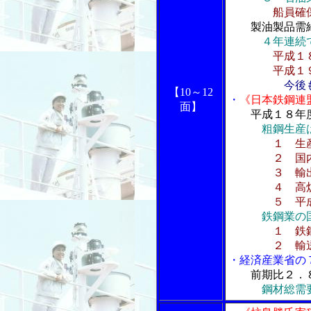
船員確保
製油製品需
４年連続
平成１
平成１９～
今後
【10～12
・
《日本鉄鋼連
面】
平成１８年
粗鋼生産
１ 生
２ 国内
３ 輸出
４ 高炉大
５ 平成１
鉄鋼業の
１ 鉄
２ 輸送
・経済産業省の
前期比２．
鋼材総需