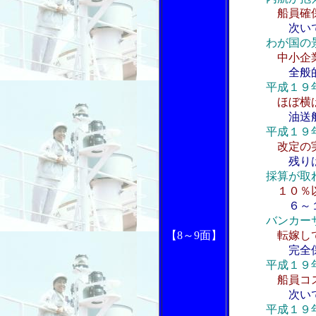
船員確
次い
わが国の
中小企
全般
平成１９
ほぼ横
油送
平成１９
改定の
残り
採算が取
１０％
６～
バンカー
【8～9面】
転嫁し
完全
平成１９
船員コ
次い
平成１９