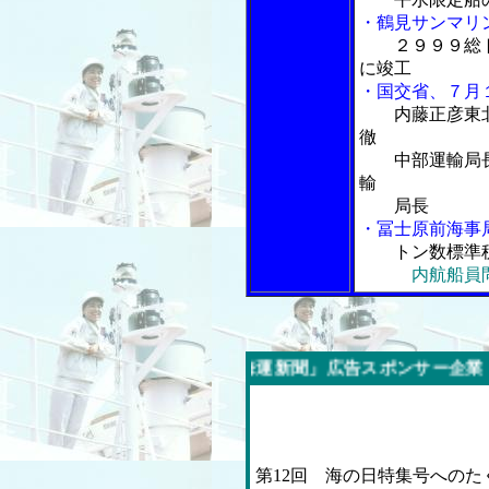
・鶴見サンマリ
２９９９総
に竣工
・国交省、７月
内藤正彦東
徹
中部運輸局長
輸
局長
・冨士原前海事局
トン数標準
内航船員
内航海運新聞」広告スポンサー企業
第12回 海の日特集号への