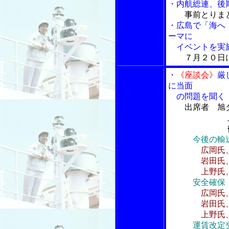
・内航総連、後
事前とりま
・広島で「海へ
ーマに
イベントを実
７月２０日
・
《座談会》
厳
に当面
の問題を聞く
出席者 旭
上野トラン
鶴見サンマ
今後の輸
広岡氏
岩田氏、燃料
上野氏、荷主
安全確保
広岡氏
岩田氏、輸
上野氏、乗
運賃改定