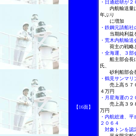
・日通総研が２
内航輸送量
年ぶり
に増加
・鉄鋼元請船社
当期純利益
・荒木内航輸送
荷主の戦略
・全海運、３部
船主部会長
氏、
砂利船部会長
・鶴見サンマリ
売上高５７
４万円
・月星海運の２
売上高３９
【16面】
万円
・内航総連、平
２０６４
対象トンを認
平水限定船の