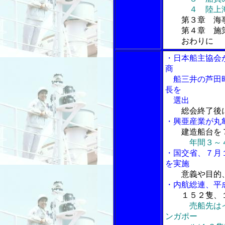
４ 陸上海技
第３章 海
第４章 施策
おわりに
・日本船主協会
商
船三井の芦田昭
長を
選出
総会終了後
・興亜産業が丸
建造船台を
年間３～
・国交省、７月
を実施
意義や目的
・内航総連、平
１５２隻、
売船先はイ
ンガポー