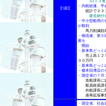
ル(１３隻)、
・内航総連、平
【5面】
総計で２３
建造納付
・中小型船用の
が殺到
馬力削減効
・物流連、第５
募を
開始
・新来島どっく
売上高１２
００万円
・新来島どっく
・榎本回漕店の
・国交省の７月
造船課長に
船員政策課長
外航課長に岡
港再拡張事業
・国交省、社会