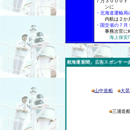
７万３０００ト
ンに
・北海道運輸局
内航は２か月
・国交省の７月
事務次官に
海上保安庁
今週の「内航海運新聞」広告スポンサー企業
山中造船
大晃
三浦造