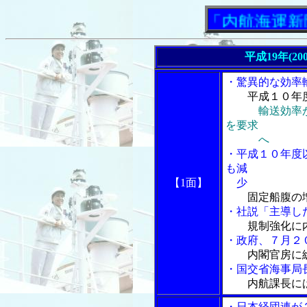
「内航海運新聞」ニ
平成19年(20
・驚異的な効率
平成１０年
輸送効率が
を要求
へ
・平成１０年度
も減
【1面】
少
固定船腹の
・社説「主導し
規制強化に
・政府、７月２
内閣官房に
・国交省海事局
内航課長に
・日本経団連が