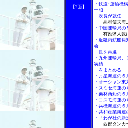
・鉄道･運輸機
【2面】
一昭
次長が就任
高村信夫海上
・中国運輸局の
有効求人数
・近畿内航船員
会
長を再選
・九州運輸局、
実績
をまとめる
・月星海運の６
・オーシャン東
・スミセ海運の
・栗林商船の６
・コスモ海運の
・兵機海運の６
・共和産業海運
・「わが社の新
西部タンカ