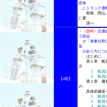
団体
にトラック運転
島根、岡山
に要
請へ
・
《資料》
交通
ラ部会
が「海事分野に
策
のあり方につい
はじめに
第１章 船員(
方
１ 船員
２ 船員(海技
【4面】
第２章 優
の
具体的施策～
１ 船員
２ 船員を
３ 船員のキ