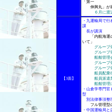
「第一
伸興丸」が
６月に渡
・九運輸局で行
課
長が講演
「内航海運
いて」
グループ
グループ化が
船舶管理会社
グループ化
グループ化を
船員配乗行為
【3面】
船員派遣業
船舶管理にか
・山倉学専門官
型
別法律事項整
フル管理型の
・中国運輸局と