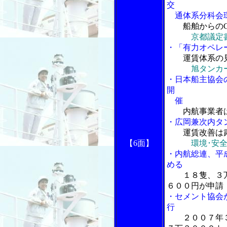
交
通体系分科会環
船舶からの
京都議定
・「有力オペレ
運賃体系の
旭タンカ
・日本船主協会
開
催
内航事業者
・広岡兼次内タ
運賃改善は
【6面】
環境･安
・内航総連、平
める
１８隻、３
６００円が申請
・セメント協会
行
２００７年３