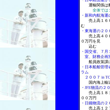
運輸関係は
全体では
・新和内航海運
売上高１６０
む
・東海運の２０
売上高４０
０万円を見
込む
・国交省、７月
室、財務企画室
船員政策課
・日本船舶管理
ラム
２００７ in T
国内海上輸
・JFE物流の２
売上高１８
００万円
・日鐵物流の２
売上高１２