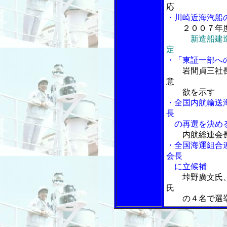
応
・川崎近海汽船
２００７年
新造船建
定
・「東証一部へ
岩間貞三社
意
欲を示す
・全国内航輸送
長
の再選を決め
内航総連会
・全国海運組合
会長
に立候補
垰野廣文氏
氏
の４名で選