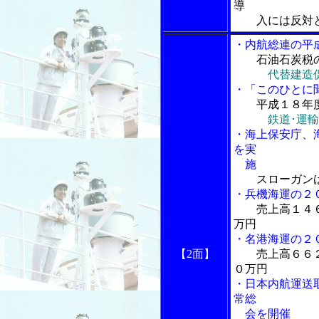
導
入には反対と
・内航総連の平
石油石炭税
代替建造
・「このひとに
平成１８年
鉄道･運
・海上保安庁、
を実
施
スローガン
・兵機海運の２
売上高１４
万円
・名港海運の２
【2面】
売上高６６
０万円
・日本内航運送
常総
会を開催