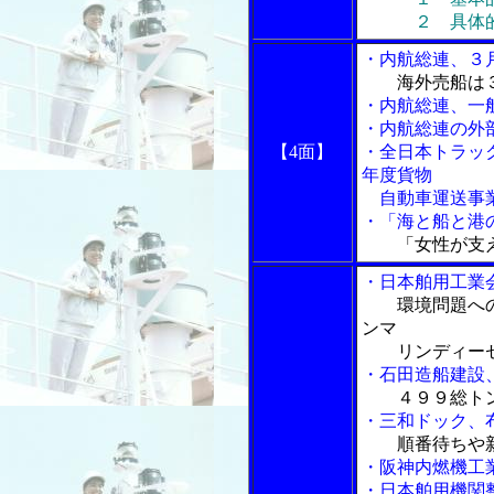
２ 具体
・内航総連、３
海外売船は３
・内航総連、一
・内航総連の外
【4面】
・全日本トラッ
年度貨物
自動車運送事業
・「海と船と港の
「女性が支
・日本舶用工業
環境問題へ
ンマ
リンディーゼ
・石田造船建設
４９９総ト
・三和ドック、
順番待ちや
・阪神内燃機工
・日本舶用機関