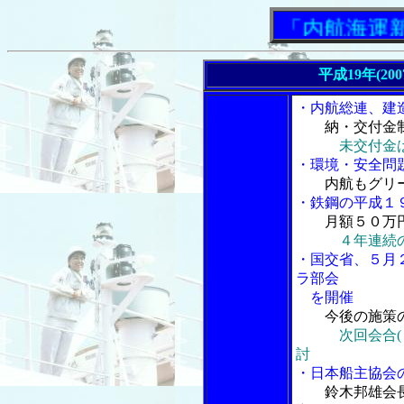
「内航海運新聞」
平成19年(20
・内航総連、建
納・交付金制
未交付金
・環境・安全問
内航もグリ
・鉄鋼の平成１
月額５０万
４年連続
・国交省、５月
ラ部会
を開催
今後の施策
次回会合
討
・日本船主協会
鈴木邦雄会