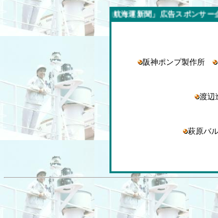
今週の「内航海運新聞」広告スポンサー企業
阪神ポンプ製作所
渡
萩原バ