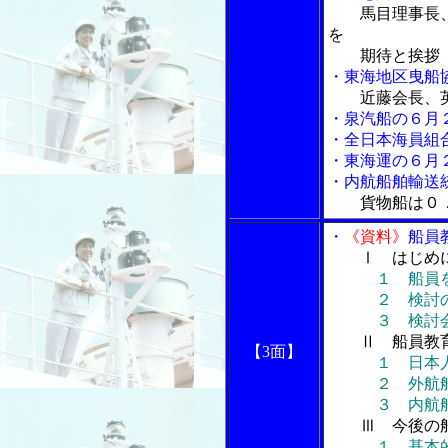
馬目理事長
を
期待と挨拶
・東海地区曳船
近藤会長、
・泉汽船の６月
・全日本海員組
・東海運の６月
・内航船舶輸送
貨物船は０
・
《資料》
船員
Ⅰ はじめ
１ 船員
２ 検討の
３ 検討会
Ⅱ 船員教
【3面】
１ 日本
２ 外航船
３ 内航船
Ⅲ 今後の
１ 基本