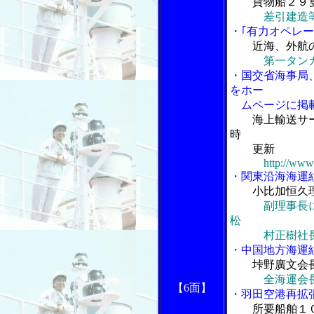
貨物船２９
差引建造
・｢有力オペレー
近海、外航
第一タン
・国交省海事局
をホー
ムページに掲
海上輸送サ
時
更新
http://www
・関東沿海海運
小比加恒久
副理事長
松
村正樹社長
・中国地方海運
垰野廣文会
全海運会
【6面】
・羽田空港再拡
所要船舶１