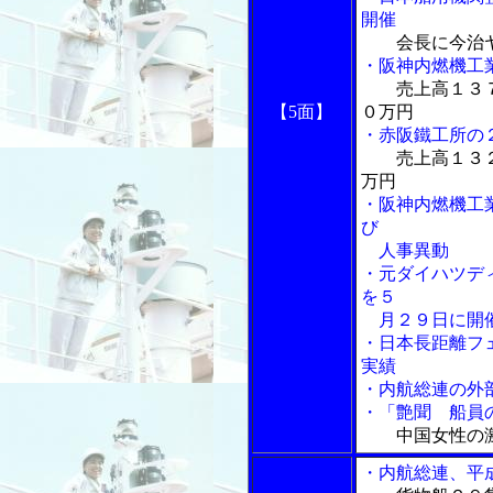
開催
会長に今治
・阪神内燃機工
売上高１３
【5面】
０万円
・赤阪鐵工所の
売上高１３
万円
・阪神内燃機工
び
人事異動
・元ダイハツデ
を５
月２９日に開
・日本長距離フ
実績
・内航総連の外
・「艶聞 船員の
中国女性の
・内航総連、平