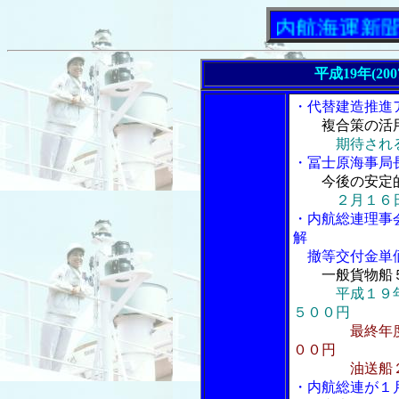
「内航海運新聞」ニ
平成19年(20
・代替建造推進
複合策の活
期待され
・冨士原海事局長
今後の安定
２月１６
・内航総連理事
解
撤等交付金単
一般貨物船
平成１９
５００円
最終年
００円
油送船２万
・内航総連が１