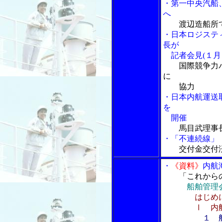
・第一中央汽船
へ
渡辺造船所
・日本ロジステ
長が
記者会見(１月
国際競争力
に
協力
・日本内航運送
を
開催
馬目武理事
・「不連続線」 
交付金交付
・
《資料》
内航
「これから
船舶管理
はじめ
Ⅰ 内航海
１ 