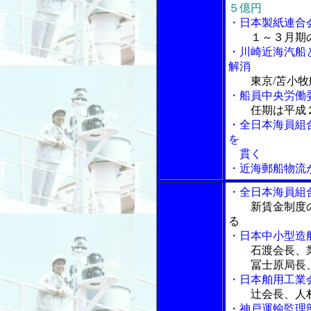
５億円
・日本製紙連合
１～３月期
・川崎近海汽船
解消
東京/苫小
・船員中央労働
任期は平成
・全日本海員組
を
貫く
・近海郵船物流
・全日本海員組
新賃金制度
る
・日本中小型造
石渡会長、
冨士原局長、
・日本舶用工業
辻会長、人
・神戸運輸監理