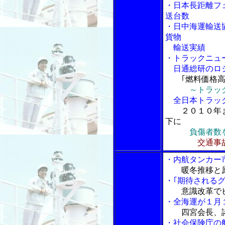
・日本長距離フ
送台数
・日中海運輸送
貨物
輸送実績
・トラックニュ
日通総研のロジ
｢燃料価格
～トラッ
全日本トラック
２０１０年
下に
負傷者数
交通事故
・内航タンカー
暖冬推移と
・｢期待される
意識改革で
・全海運が１月
四宮会長、
・社会保険庁の