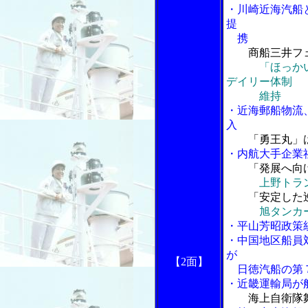
・川崎近海汽船
提
携
商船三井フ
「ほっか
デイリー体制
維持
・近海郵船物流
入
「勇王丸」
・内航大手企業
「発展へ向
上野トラ
「安定した巡
旭タンカー
・平山芳昭政策
・中国地区船員
が
【2面】
日徳汽船の第７
・近畿運輸局が
海上自衛隊