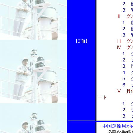
２ 船舶
３ 安全運
Ⅱ グ
１ 
２ 船舶の
３ 安全性
【3面】
Ⅲ グ
Ⅳ グループ
１ 
２ グル
３ 情報
４ グルー
５ グルー
６ グルー
Ⅴ 具
ート
１ 
２ グル
３ グルー
・中国運輸局が
必要な手続