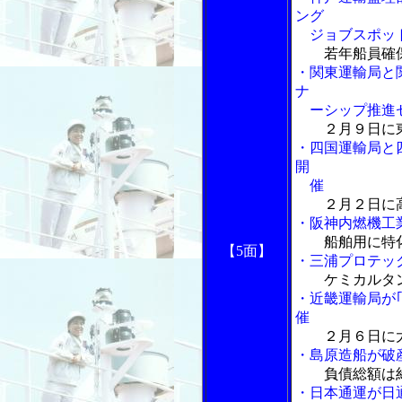
ング
ジョブスポッ
若年船員確
・関東運輸局と
ナ
ーシップ推進
２月９日に
・四国運輸局と
開
催
２月２日に
・阪神内燃機工
船舶用に特
【5面】
・三浦プロテッ
ケミカルタ
・近畿運輸局が
催
２月６日に
・島原造船が破
負債総額は
・日本通運が日