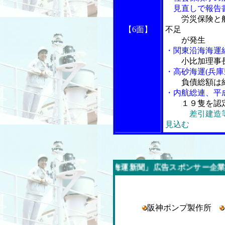
見直しで報告
労災保険と
【6面】
不足
が発生
・関東沿海海運
小比加理事
・高砂海運(兵
負債総額は
・内航総連、平
１９隻を認
差引建造
見込む
今週の「内航海運新聞」広告スポンサー企業
阪神ポンプ製作所