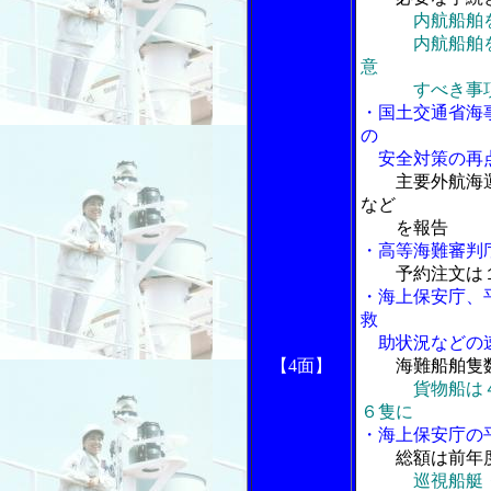
内航船舶
内航船舶を外
意
すべき事
・国土交通省海
の
安全対策の再
主要外航海
など
を報告
・高等海難審判
予約注文は
・海上保安庁、
救
助状況などの
【4面】
海難船舶隻
貨物船は
６隻に
・海上保安庁の
総額は前年度
巡視船艇