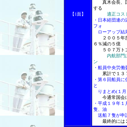
真木会長、
する
【1面】
適正コス
・日本経団連の
フォ
ローアップ結
２００５年
６％減の５億
５０７万ト
内航部門は１
ン
・船員中央労働
累計で１３
・第６回船員に
と
りまとめ(１月
今通常国会
・平成１９年１
隻、油
送船７隻が申
最終的には