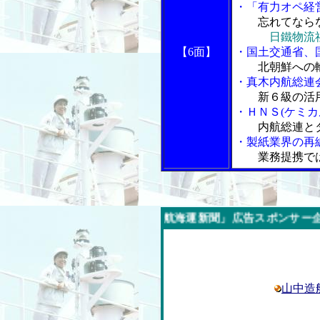
・「有力オペ経
忘れてなら
日鐵物流
【6面】
・国土交通省、
北朝鮮への
・真木内航総連
新６級の活
・ＨＮＳ(ケミ
内航総連と
・製紙業界の再
業務提携で
今週の「内航海運新聞」広告スポンサー企業
山中造