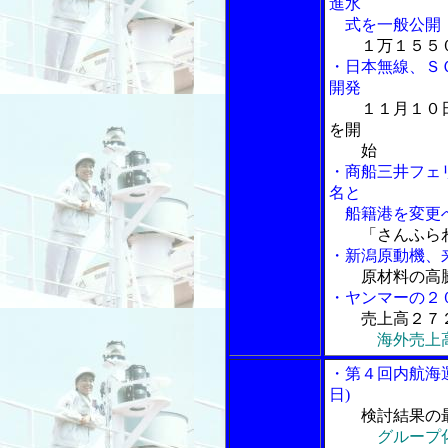
進水
式を一般公開
１万１５５
・日本無線、Ｓ
開発
１１月１０
を開
始
・商船三井フェ
名と
船籍港を変更
「さんふら
・新潟原動機、
原材料の高
・ヤンマーの２
売上高２７
海外売上
・第４回内航海
日)
検討結果の
グループ