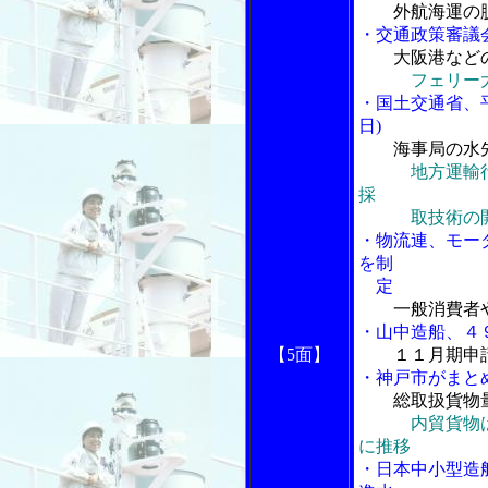
外航海運の
・交通政策審議
大阪港など
フェリー
・国土交通省、
日)
海事局の水
地方運輸
採
取技術の開
・物流連、モー
を制
定
一般消費者
・山中造船、４
【5面】
１１月期申
・神戸市がまと
総取扱貨物
内貿貨物
に推移
・日本中小型造