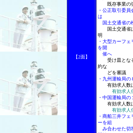
既存事業の
・公正取引委員
は
国土交通省の
国土交通省
明
・大型カーフェ
を開
催へ
【2面】
受け皿とな
約な
どを審議
・九州運輸局の
有効求人数
有効求人
・中国運輸局の
有効求人数
有効求人
・商船三井フェ
ーを組
み合わせた切符