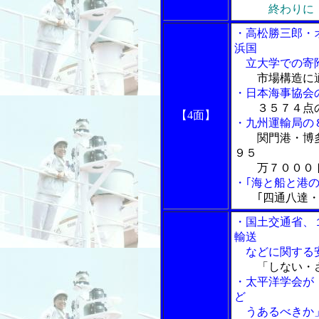
終わりに
・高松勝三郎・
浜国
立大学での寄附
市場構造に
・日本海事協会
３５７４点
【4面】
・九州運輸局の
関門港・博
９５
万７０００
・｢海と船と港の
｢四通八達・
・国土交通省、
輸送
などに関する
「しない・
・太平洋学会が
ど
うあるべきか」