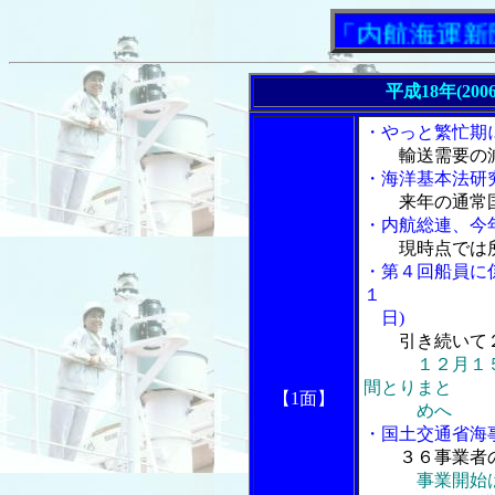
「内航海運新聞」ニ
平成18年(200
・やっと繁忙期
輸送需要の
・海洋基本法研
来年の通常
・内航総連、今
現時点では
・第４回船員に
１
日)
引き続いて２
１２月１
間とりまと
【1面】
めへ
・国土交通省海
３６事業者
事業開始