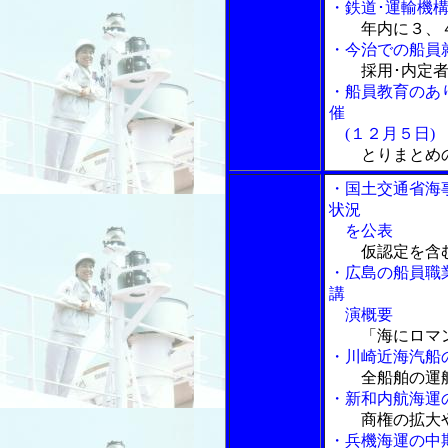
・鉄道･運輸機
年内に３、
・今治での船員
採用･内定
・船員教育のあ
催
(１２月５日)
とりまとめ
・国土交通省海
状況
を公表
仮認定を含
・広島の船員職
講
演概要
「海にロマン
・川崎近海汽船
全船舶の運
・新和内航海運
商権の拡大
・兵機海運の中