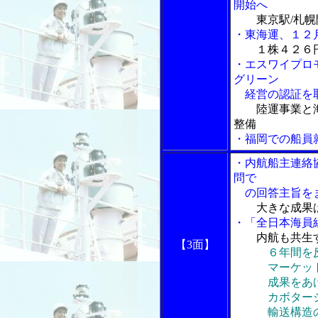
開始へ
東京駅/札
・東海運、１２
１株４２６
・エスワイプロ
グリーン
経営の認証を
陸運事業と
整備
・福岡での船員
・内航船主連絡
問で
の回答主旨を
大きな成果
・「全日本海員
内航も共生
【3面】
６年間を
マーケット
成果をあげつ
カボタージュ
輸送構造の構