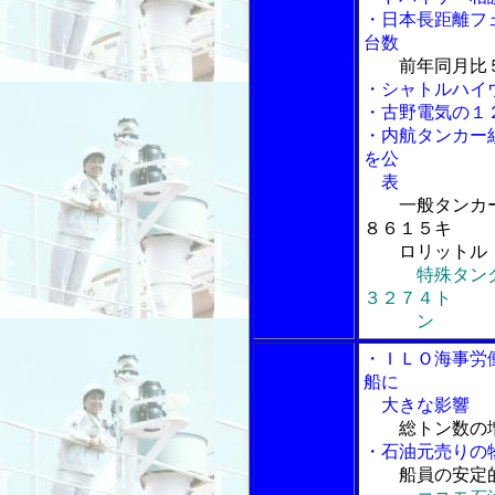
・日本長距離フ
台数
前年同月比
・シャトルハイ
・古野電気の１
・内航タンカー
を公
表
一般タンカ
８６１５キ
ロリットル
特殊タン
３２７４ト
ン
・ＩＬＯ海事労
船に
大きな影響
総トン数の
・石油元売りの
船員の安定