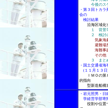
今後のスケ
・第３回トカラ
会の
検討結果
沿海区域化
１ 背景
２ 検討の
気象海
避難場所
海難事故の
その他
３ まと
・国土交通省海
(１１月１３日
ＩＭＯの第
的指向
型新造船構造基
・岩元照男・日
学経営学部寄附
役割や位置