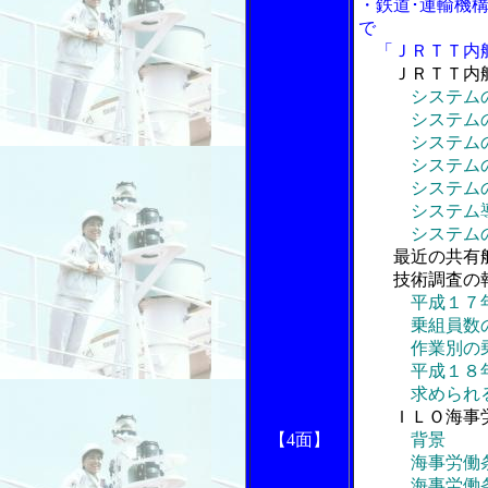
・鉄道･運輸機構
で
「ＪＲＴＴ内航
ＪＲＴＴ内
システム
システムの
システムの
システムの
システムの
システム導
システムの
最近の共有
技術調査の
平成１７
乗組員数の
作業別の乗
平成１８年
求められる
ＩＬＯ海事
【4面】
背景
海事労働条
海事労働条