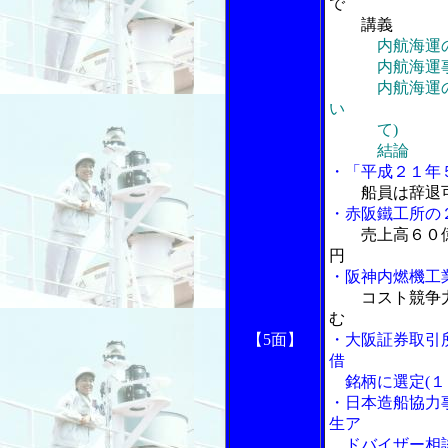
で
講義
内航海運
内航海運事業
内航海運の課
い
て)
結論
・「平成２１年
船員は辞退
・赤阪鐵工所の
売上高６０
円
・阪神内燃機工
コスト競争
む
【5面】
・大阪証券取引
借
銘柄に選定(１
・日本造船協力
生ア
ドバイザー相