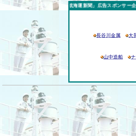
今週の「内航海運新聞」広告スポンサー企業
長谷川金属
大
山中造船
ナ