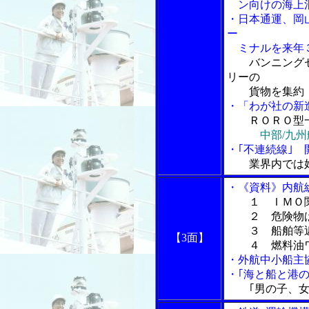
ン向けの海上混
・日本通運、岡
ー
ミナルを来年
バンニング
リーの
貨物を集約
・「わが社の新
ＲＯＲＯ型
中部/九
・｢不連続線｣
業界内では
・《資料》内航
１ ＩＭＯ
２ 危険物ば
３ 船舶等近
【3面】
４ 燃料油ワ
・外航中小船主
・｢海と船と港の
｢男の子、女