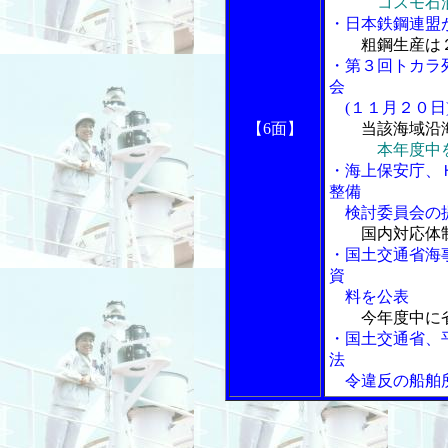
コスモ石
・日本鉄鋼連盟
粗鋼生産は
・第３回トカラ
会
(１１月２０日
【6面】
当該海域沿
本年度中
・海上保安庁、
整備
検討委員会の
国内対応体
・国土交通省海
資
料を公表
今年度中に
・国土交通省、
法
令違反の船舶