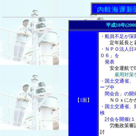
「内航海運新聞」ニ
平成18年(200
・船員不足が深
定年延長と
・ＮＰＯ法人日
０６」を
発表
安全運航で
雇用対策
・国土交通省、
ープ中
間会合」の開催
【1面】
ＮＯｘにか
・国土交通省、
検
討会を開催(１
労働政策審
討