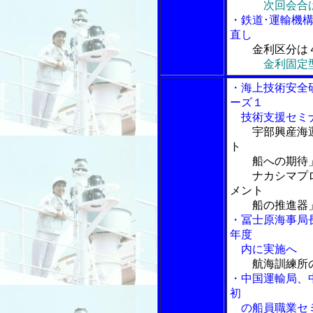
次回会合
・鉄道･運輸機
直し
金利区分は
金利固定
・海上技術安全
ーズ１
技術支援セミナ
宇部興産海
ト
船への期待」
ナカシマプロ
メント
船の推進器」
・冨士原海事局
年度
内に実施へ
航海訓練所
・中国運輸局、
初
の船員職業セミ