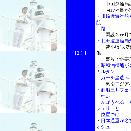
中国運輸局
内毅社長が
・川崎近海汽船
航
路
開設３か月
・北海道運輸局
苫小牧/大
【2面】
傷
事故で必要な
・昭和油槽船が
カルタン
カーを建造へ
東南アジア
・商船三井フェ
ーれい
んぼうべる」と
フェリーと
位置づけ
・日本通運が名
オシュ