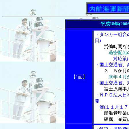
「内航海運新聞」ニュ
平成18年(200
・タンカー組合
日)
労働時間な
過密配船
対応策は適正
・国土交通省、
３．５か月
【1面】
来年４月
・国土交通省、
冨士原海事
・ＮＰＯ法人日
開
催(１１月１７
船舶管理業
確保、品質の
・鉄道・運輸機