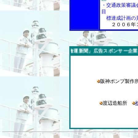
・交通政策審議
目
標達成計画の
２００６年
週の「内航海運新聞」広告スポンサー企業
阪神ポンプ製
渡辺造船所