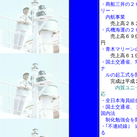
・商船三井の２
リー・
内航事業
売上高２８
・兵機海運の２
売上高６９
円
・青木マリーン
売上高６１
・国土交通省、
ナ
ルの起工式を開
完成は平成
内貿ユニ
応
・全日本海員組
・国土交通省、
国内法
制化勉強会を
・｢不連続線｣
る