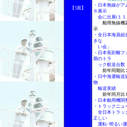
・日本無線がア
【5面】
６展示
会に出展(１１
舶用無線機
示
・全日本海員組
きな
い会」
・日本長距離フ
期のトラ
ック航送台数
前年同期比
・日中海運輸送
物
輸送実績
前年同月比
・日本舶用機関
・トラックニュ
全日本トラック
正しい
運転･明るい運