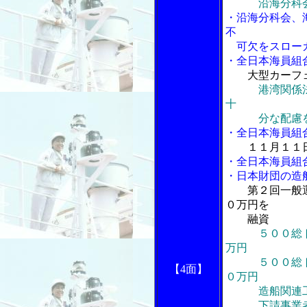
沿海分科
・沿海分科会、
不
可欠をスローガ
・全日本海員組
大型カーフ
港湾関係
十
分な配慮
・全日本海員組
１１月１１
・全日本海員組
・日本財団の造
第２回一般
０万円を
融資
５００総
万円
５００総トン
【4面】
０万円
造船関連工業
下請事業者は