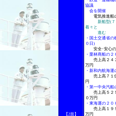
協議
会を開催
電気推進船
新船型(
着々と
進む
・国土交通省の
０日)
安全･安心
・栗林商船の２
売上高２４
万円
・新和内航海運
売上高７１
円
・第一中央汽船
売上高５２
０万円
・東海運の２０
売上高１９
【2面】
万円