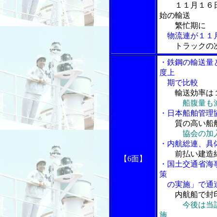
１１月１６
始の輸送
繁忙期に
物流連が１１月
トラックの
・鉄鋼の輸送量
度上
期で比較
輸送効率は
船腹量も
・日本船舶管理
質の高い船
協会の加
・内航総連、具
前払い建造
【6面】
・国土交通省海
策
の実施」で通
内航船で封
今後は当
施