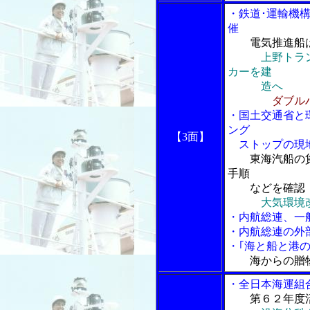
・鉄道･運輸機
催
電気推進船
上野トラ
カーを建
造へ
ダブル
・国土交通省と
ング
【3面】
ストップの現地
東海汽船の
手順
などを確認
大気環境
・内航総連、一
・内航総連の外
・｢海と船と港の
海からの贈
・全日本海運組
第６２年度