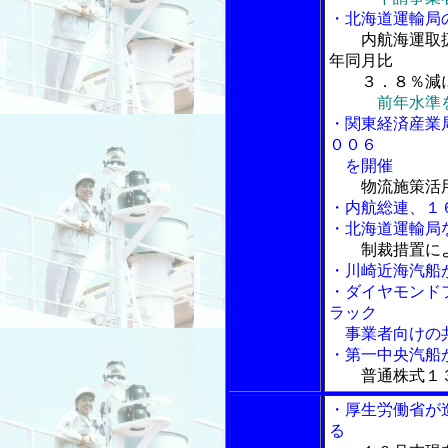
・北海道運輸局
内航海運取
年同月比
３．８％減
前年水準
・関東経済産業
００６
を開催
物流施策活
・内航総連、１
・北海道運輸局
制裁措置に
・川崎近海汽船
・ダイヤモンド
ラック
事業者向けの
・第一中央汽船
普通株式１
・厚生労働省が
る