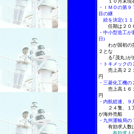
１０月末現
・ＩＭＯの第９
目の継
続を決定(１１
任期は２０
・中小型造工が
日)
わが国初の
２とな
る｢茂丸｣が
・トキメックの
売上高２２
円
・三菱化工機の
売上高１６
円
・内航総連、９
２４隻、１万
が海外売船
・九州運輸局の
有効求人数
有効求人