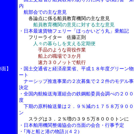
内
航部会での主な意見
各論点に係る船員教育機関の主な意見
船員教育機関の意見に対する主な意見
・日本最速貨物フェリー「ほっかいどう丸」乗船記
フリーライター 佐藤正則
人々の暮らしを支える定期便
手品のような荷役作業
船上の職場で３か月
速力３０ノットで航行
3面】
・国土交通省と経済産業省、平成１８年度グリーン物
ート
ナーシップ推進事業の２次募集で２２件のモデル事
決定
・全国内航輸送海運組合の鉄鋼船委員会調べの２００
度
下期の原料輸送量は２．９％減の１７５８万９００
ン
スラグは３．２％増の３９５万８０００トンに
・日本舶用機関整備協会の当面の会合・行事予定
・｢海と船と港の物語｣(４２)