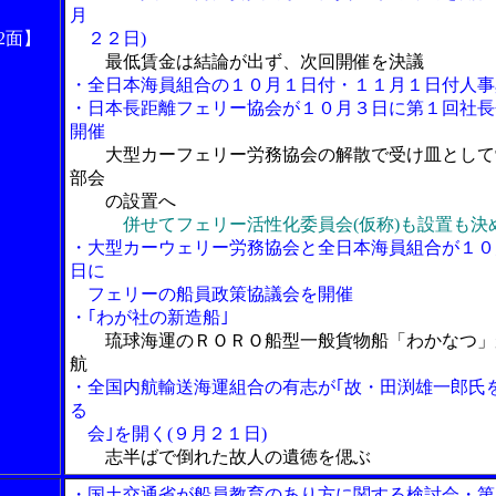
月
2面】
２２日)
最低賃金は結論が出ず、次回開催を決議
・全日本海員組合の１０月１日付・１１月１日付人事
・日本長距離フェリー協会が１０月３日に第１回社長
開催
大型カーフェリー労務協会の解散で受け皿として
部会
の設置へ
併せてフェリー活性化委員会(仮称)も設置も決
・大型カーウェリー労務協会と全日本海員組合が１０
日に
フェリーの船員政策協議会を開催
・｢わが社の新造船｣
琉球海運のＲＯＲＯ船型一般貨物船「わかなつ」
航
・全国内航輸送海運組合の有志が｢故・田渕雄一郎氏
る
会｣を開く(９月２１日)
志半ばで倒れた故人の遺徳を偲ぶ
・国土交通省が船員教育のあり方に関する検討会・第