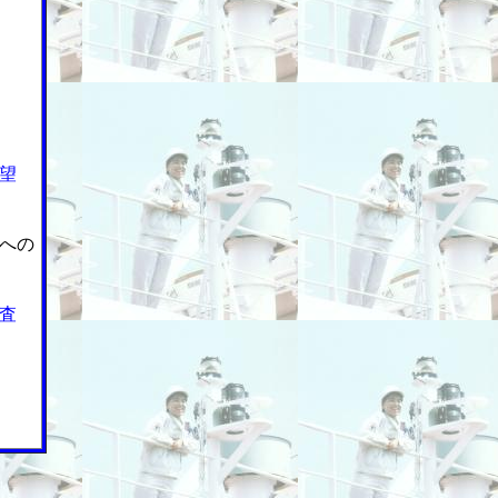
望
への
査