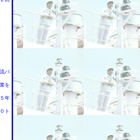
流パ
業を
５年
０ト