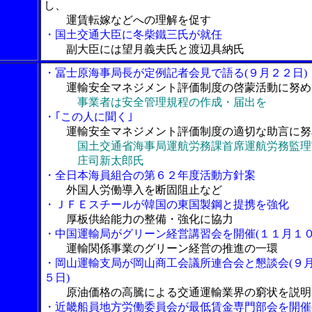
し、
運賃転嫁などへの理解を促す
・国土交通大臣に冬柴鐵三氏が就任
副大臣には望月義夫氏と渡辺具納氏
・冨士原海事局長が定例記者会見で語る(９月２２日)
運輸安全マネジメント評価制度の啓蒙活動に努め
事業者は安全管理規程の作成・届出を
・｢この人に聞く｣
運輸安全マネジメント評価制度の適切な助言に努
国土交通省海事局運航労務課首席運航労務監理
庄司新太郎氏
・全日本海員組合の第６２年度活動方針案
外国人労働導入を断固阻止など
・ＪＦＥスチールが韓国の東国製鋼と提携を強化
厚板供給能力の整備・強化に協力
・中国運輸局がグリーン経営講習会を開催(１１月１０
運輸関係事業のグリーン経営の推進の一環
・岡山運輸支局が岡山商工会議所連合会と懇談会(９
５日)
原油価格の高騰による交通運輸業界の窮状を説明
・近畿船員地方労働委員会が最低賃金専門部会を開催