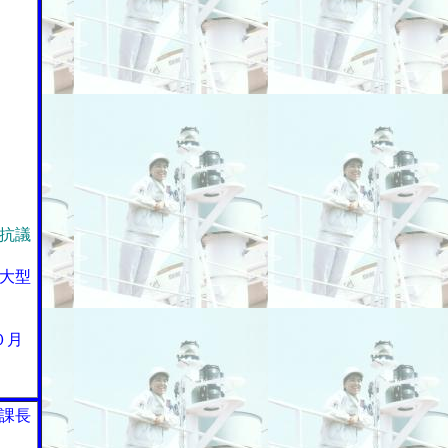
抗議
大型
０月
課長