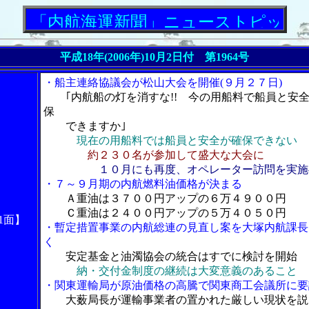
内航海運新聞」ニューストピックス
平成18年(2006年)10月2日付 第1964号
・船主連絡協議会が松山大会を開催(９月２７日)
｢内航船の灯を消すな!! 今の用船料で船員と安
保
できますか｣
現在の用船料では船員と安全が確保できない
約２３０名が参加して盛大な大会に
１０月にも再度、オペレーター訪問を実施
・７～９月期の内航燃料油価格が決まる
Ａ重油は３７００円アップの６万４９００円
Ｃ重油は２４００円アップの５万４０５０円
1面】
・暫定措置事業の内航総連の見直し案を大塚内航課長
く
安定基金と油濁協会の統合はすでに検討を開始
納・交付金制度の継続は大変意義のあること
・関東運輸局が原油価格の高騰で関東商工会議所に要
大薮局長が運輸事業者の置かれた厳しい現状を説