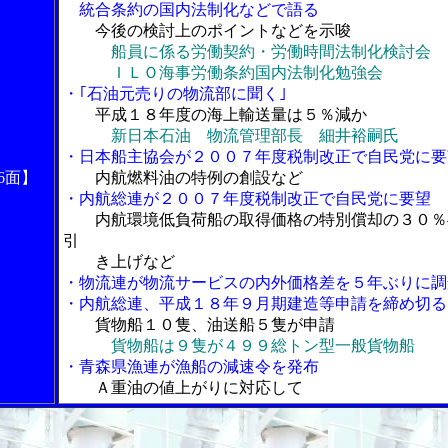
統合条約の国内法制化などで語る
今後の検討上のポイントなどを示唆
船員に係る労働契約・労働時間法制化検討会
ＩＬＯ海事労働条約国内法制化勉強会
・｢石油元売りの物流部に聞く｣
平成１８年度の海上輸送量は５％減か
新日本石油 物流管理部長 細井裕嗣氏
・日本船主協会が２００７年度税制改正で自民党に要
6面】
内航燃料油の特例の創設など
・内航総連が２００７年度税制改正で自民党に要望
内航環境低負荷船の取得価格の特別償却の３０％
引
き上げなど
・物流連が物流サービスの内外価格差を５年ぶりに調
・内航総連、平成１８年９月期建造等申請を締め切る
貨物船１０隻、油送船５隻が申請
貨物船は９隻が４９９総トン型一般貨物船
・青森県漁連が漁船の減速令を発布
Ａ重油の値上がりに対応して