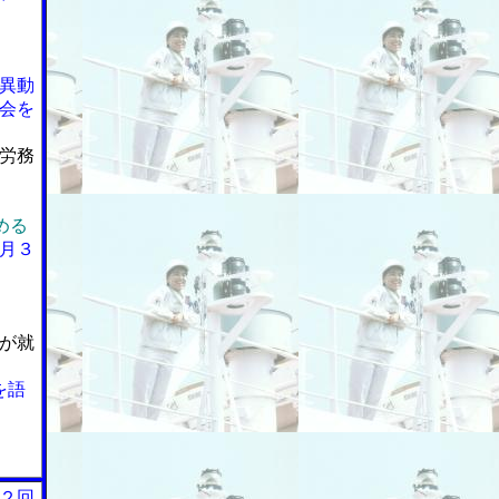
異動
会を
労務
める
月３
が就
を語
２回