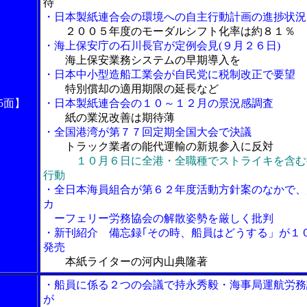
待
・日本製紙連合会の環境への自主行動計画の進捗状況
２００５年度のモーダルシフト化率は約８１％
・海上保安庁の石川長官が定例会見(９月２６日)
海上保安業務システムの早期導入を
・日本中小型造船工業会が自民党に税制改正で要望
特別償却の適用期限の延長など
5面】
・日本製紙連合会の１０～１２月の景況感調査
紙の業況改善は期待薄
・全国港湾が第７７回定期全国大会で決議
トラック業者の能代運輸の新規参入に反対
１０月６日に全港・全職種でストライキを含む
行動
・全日本海員組合が第６２年度活動方針案のなかで、
カ
ーフェリー労務協会の解散姿勢を厳しく批判
・新刊紹介 備忘録｢その時、船員はどうする」が１
発売
本紙ライターの河内山典隆著
・船員に係る２つの会議で持永秀毅・海事局運航労務
が