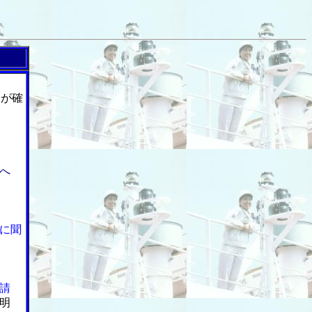
全が確
へ
に聞
請
明