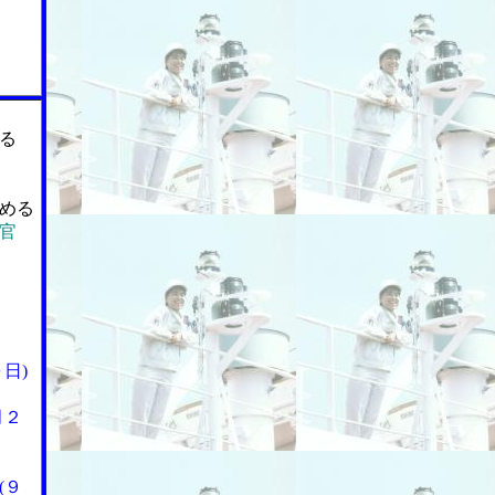
る
める
官
日)
月２
(９