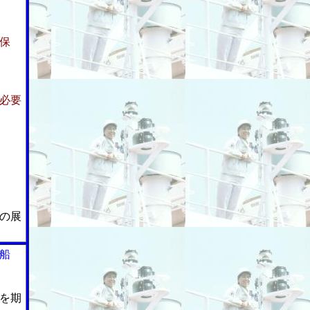
保
必要
の展
船
を期