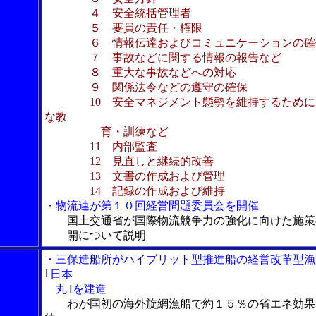
４ 安全統括管理者
５ 要員の責任・権限
６ 情報伝達およびコミュニケーションの確
７ 事故などに関する情報の報告など
８ 重大な事故などへの対応
９ 関係法令などの遵守の確保
10 安全マネジメント態勢を維持するために
な教
育・訓練など
11 内部監査
12 見直しと継続的改善
13 文書の作成および管理
14 記録の作成および維持
・物流連が第１０回経営問題委員会を開催
国土交通省が国際物流競争力の強化に向けた施策
開について説明
・三保造船所がハイブリット型推進船の経営改革型漁
｢日本
丸｣を建造
わが国初の海外旋網漁船で約１５％の省エネ効果