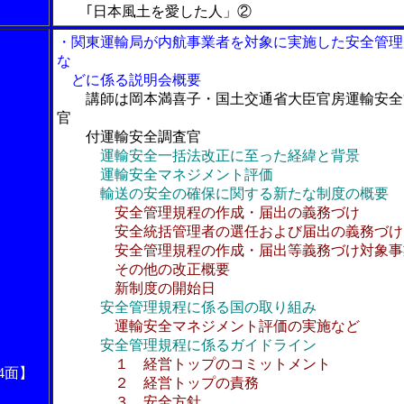
｢日本風土を愛した人」②
・関東運輸局が内航事業者を対象に実施した安全管理
な
どに係る説明会概要
講師は岡本満喜子・国土交通省大臣官房運輸安全
官
付運輸安全調査官
運輸安全一括法改正に至った経緯と背景
運輸安全マネジメント評価
輸送の安全の確保に関する新たな制度の概要
安全管理規程の作成・届出の義務づけ
安全統括管理者の選任および届出の義務づけ
安全管理規程の作成・届出等義務づけ対象事
その他の改正概要
新制度の開始日
安全管理規程に係る国の取り組み
運輸安全マネジメント評価の実施など
安全管理規程に係るガイドライン
１ 経営トップのコミットメント
4面】
２ 経営トップの責務
３ 安全方針