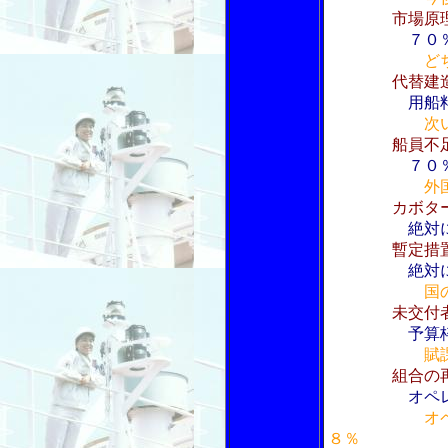
市場原
７０
ど
代替建
用船
次
船員不
７０％が船
外
カボタ
絶対
暫定措
絶対
国
未交付
予算
賦
組合の
オペ
オ
８％