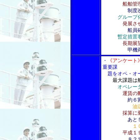
船舶管
制度
グループ
発展さ
船員
暫定措置
長期展
甲機
・
《アンケート
重要課
題をオペ・オー
最大課題は
オペレー
運賃の
約６
油
採算に
あと
１
平成１
８２