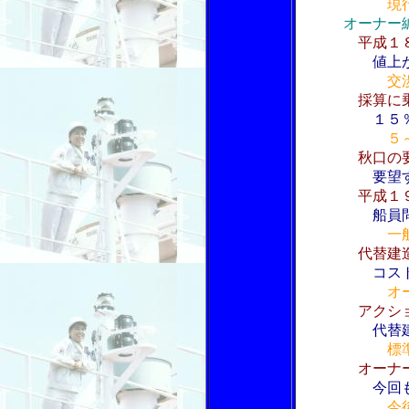
現
オーナー編
平成１
値上
交
採算に
１５
５
秋口の
要望す
平成１
船員
一
代替建
コス
オ
アクシ
代替
標
オーナ
今回
今