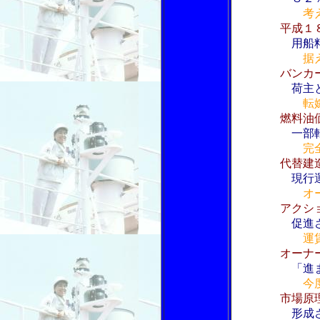
考
平成１
用船
据
バンカ
荷主
転
燃料油
一部
完
代替建
現行
オ
アクシ
促進
運
オーナ
「進
今
市場原
形成