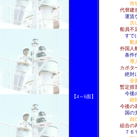
市
代替建
運賃
次
船員不
すで
船
外国人
条件
導
カボタ
絶対
全
暫定措
今後
【4～6面】
絶
今後の
国の
自
組合の
７６