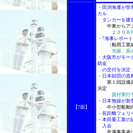
・田渕海運が世
カル
タンカーを建
中東からア
２００８
・｢海事レポート
〈舶用工業
当面、高
・大阪市がモー
助金
の交付を決定
・日本財団の造
第１回設備
決定
貸付実行
・日本無線が新
【7面】
中小型船舶
・長距離フェリ
・本田重工業の
入会
所属事業者