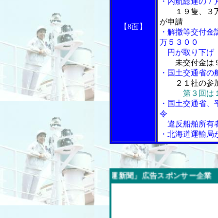
・内航総連の７
１９隻、３万
が申請
【8面】
・解撤等交付金
万５３００
円が取り下げ
未交付金は
・国土交通省の船員
２１社の参
第３回は
・国土交通省、
令
違反船舶所有
・北海道運輸局
「内航海運新聞」広告スポンサー企業