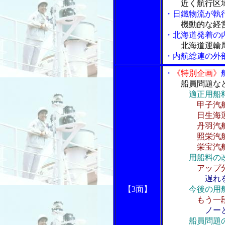
近く航行区
・日鐵物流が執
機動的な経
・北海道発着の
北海道運輸
・内航総連の外
・
《特別企画》
船員問題な
適正用船
甲子汽
日生海運社
丹羽汽船社
照栄汽船社
栄宝汽船社
用船料の
アップ
遅れ
【3面】
今後の用
もう一
ノー
船員問題