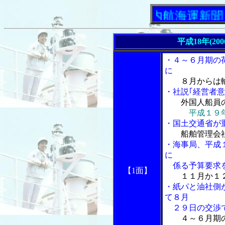
「内航海運新聞」ニュー
平成18年(20
・４～６月期の
に
８月からは
・社説｢経営者意
外国人船員
平成１９
・国土交通省が
船舶管理会
・海事局、平成
に
係る予算要求
【1面】
１１月か１
・紙パと油社側
て８月
２９日の交渉
４～６月期の