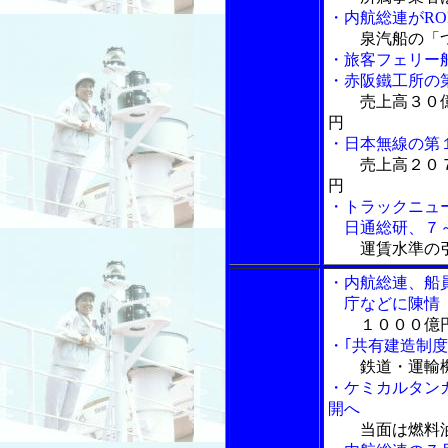
・内航総連がR
泉汽船の「
・旅客フェリー
・赤阪鐵工所の
売上高３０
円
・日本無線の第
売上高２０
円
・トラックニュ
日通総研、７～
運賃水準の
・内航総連、船
庁などに陳情
１０００億
・｢共有建造制
鉄道・運輸
・ケミカルタン
開へ
当面は燃料