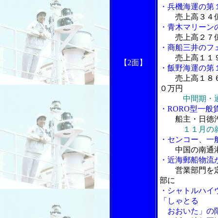
・兵機海運の第
売上高３４
・青木マリーン
売上高２７億
・商船三井のフ
売上高１１
【2面】
・飯野海運の第
売上高１８
０万円
中間期・
・RORO型一般
船主・日徳
１１月の
・センコー、一
中国の南通
・近海郵船物流
営業部門を
部に
・シャトルハイ
「しゃとる
おおいた」の限