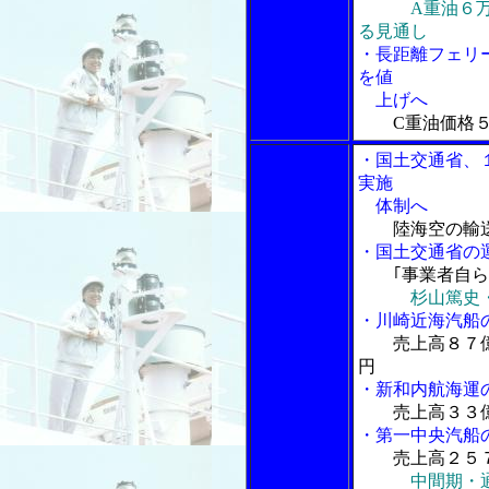
A重油６
る見通し
・長距離フェリ
を値
上げへ
C重油価格
・国土交通省、
実施
体制へ
陸海空の輸
・国土交通省の
｢事業者自ら
杉山篤史
・川崎近海汽船
売上高８７
円
・新和内航海運
売上高３３
・第一中央汽船
売上高２５
中間期・