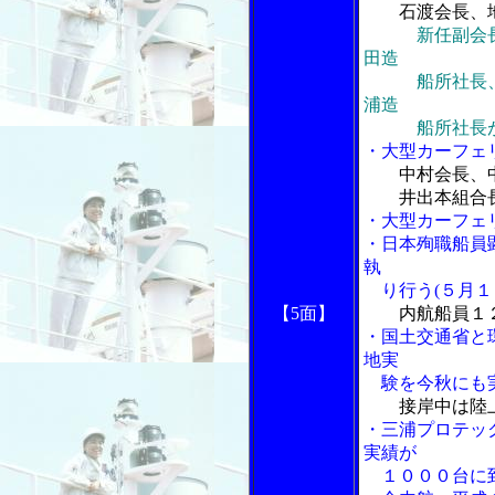
石渡会長、
新任副会
田造
船所社長、檜
浦造
船所社長が
・大型カーフェ
中村会長、
井出本組合長
・大型カーフェ
・日本殉職船員
執
り行う(５月１
【5面】
内航船員１
・国土交通省と
地実
験を今秋にも
接岸中は陸
・三浦プロテッ
実績が
１０００台に