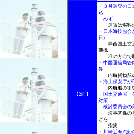
・３月調査の日
込
めず
運賃は燃料
・日本海技協会
日)
寺西国土交
期批
准の方向で取
・中国運輸局管
昇
内航貨物船
・海上保安庁が
内航船の衝
【2面】
・国土交通省、
対策
検討委員会の最
海事関係の
どを
指摘
・川崎近海汽船