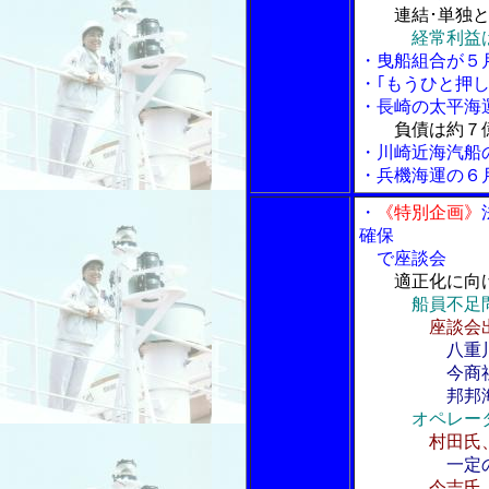
連結･単独
経常利益
・曳船組合が５
・｢もうひと押
・長崎の太平海
負債は約７億
・川崎近海汽船
・兵機海運の６
・
《特別企画》
確保
で座談会
適正化に向
船員不足
座談会
八重
今商社長
邦邦海運社
オペレー
村田氏
一定
今吉氏