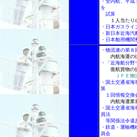
・全内航、平成
を
試算
１人当たり
・日本ガスライ
・新日本近海汽
・日本舶用機関
・物流連の第８
内航海運の
・「近海船分野
復航貨物の
ＪＦＥ物
・国土交通省海
第
１回情報交換会
内航海運業
・国土交通省海
員法
等関係法令違反
・鉄道・運輸機
員会