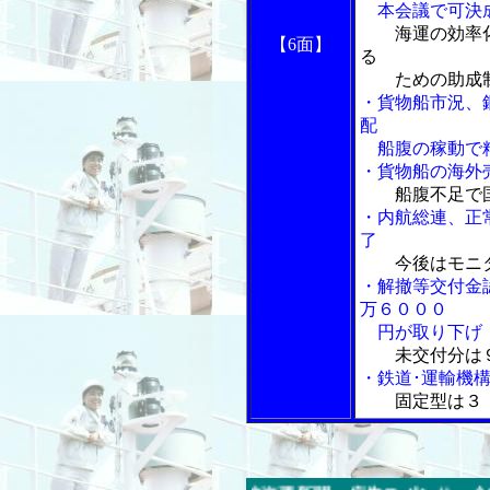
本会議で可決
海運の効率
【6面】
る
ための助成制
・貨物船市況、
配
船腹の稼動で
・貨物船の海外
船腹不足で
・内航総連、正
了
今後はモニ
・解撤等交付金
万６０００
円が取り下げ
未交付分は
・鉄道･運輸機
固定型は３