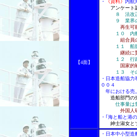
・
《資料》
内航
アンケート
８ 法改
９ 業界の課
再生可
１０ 内航総
組合員
１１ 船
継続に賛否
１２ 行
【4面】
国家的戦
１３ そ
・日本造船協力
００４
年における売上
造船部門の
仕事量は
外国人
・｢海と船と港の
紳士淑女と
・日本中小型造