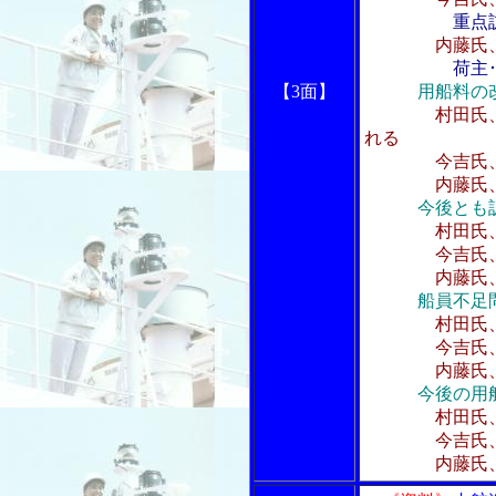
重点
内藤氏
荷主
【3面】
用船料の
村田氏
れる
今吉氏、未解
内藤氏、オペ
今後とも
村田氏
今吉氏、新造
内藤氏、船
船員不足
村田氏
今吉氏、職
内藤氏、船
今後の用
村田氏
今吉氏、こ
内藤氏、草