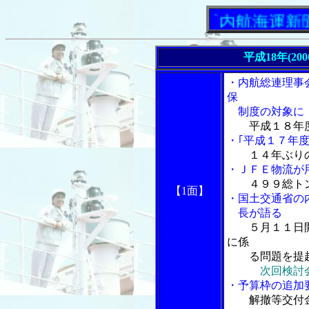
「内航海運新聞」ニ
平成18年(20
・内航総連理事
保
制度の対象に
平成１８年
・｢平成１７年
１４年ぶり
・ＪＦＥ物流が
４９９総ト
【1面】
・国土交通省の
長が語る
５月１１日
に係
る問題を提
次回検討
・予算枠の追加
解撤等交付