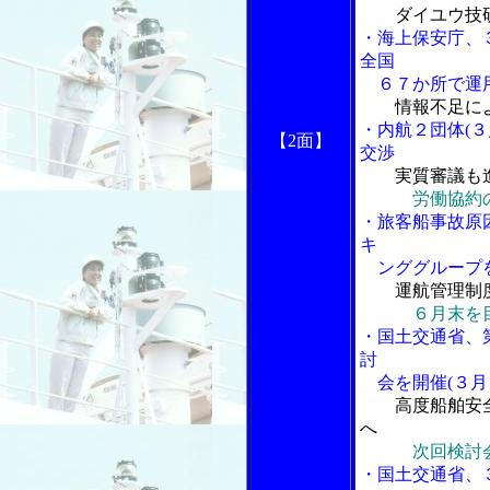
ダイユウ技
・海上保安庁、
全国
６７か所で運
情報不足に
・内航２団体(３
【2面】
交渉
実質審議も
労働協約
・旅客船事故原
キ
ンググループを
運航管理制
６月末を
・国土交通省、
討
会を開催(３月
高度船舶安
へ
次回検討
・国土交通省、