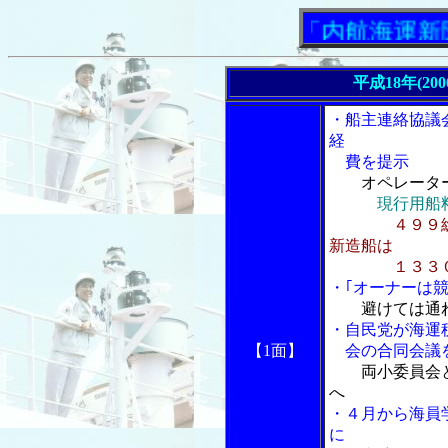
「内航海運新聞」ニ
平成18年(20
・船主連絡協議
経
費を提示
オペレータ
現行用船
４９９
新造船は
１３３０
・｢オーナーは競
避けては通
・自民党が海運
【1面】
会の合同会議を
両小委員会
へ
・４月から海員
に