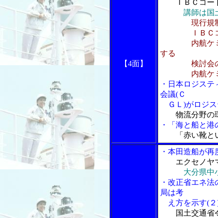
ＩＢＣコー
講師は国
現行規
ＩＢＣコー
内航ケミカル
する
【4面】
検討会の
内航ケミカル
・日本ロジステ
会議(Ｃ
ＧＬ)がロジス
物流分野の
・「海と船と港の
「赤い靴と
・本田造船が再
エクセノヤ
大分県中
・改正省エネ法
局は考
え方を示す(２
国土交通省