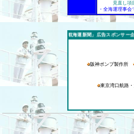
見直し項目を
・全海運理事会
今週の「内航海運新聞」広告スポンサー企業
阪神ポンプ製作所
東京湾口航路・