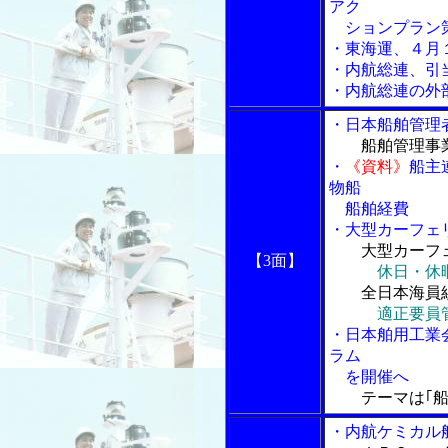
アク
ションプラン策
・東海運、４月
・内航総連、引
・内航総連の外
・日本船舶管理
船舶管理事
・
《資料》
船主
物船
船舶経費
・大型カーフェ
大型カーフ
【3面】
休日・休
全日本海員
適正要員
・日本舶用工業
ラム
を開催へ
テーマは｢
・内航ケミカル