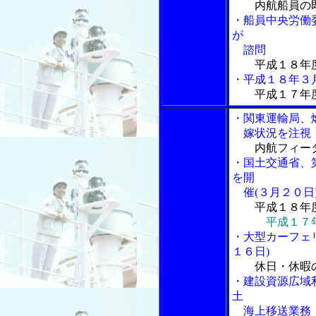
内航船員の
・船員中央労働
が
諮問
平成１８年
・平成１８年３
平成１７年
・関東運輸局、
嫁状況を注視
内航フィー
・国土交通省、
を開
催(３月２０日
平成１８年
平成１７
・大型カーフェ
１６日)
休日・休暇
・建設資源広域
土
海上移送業務