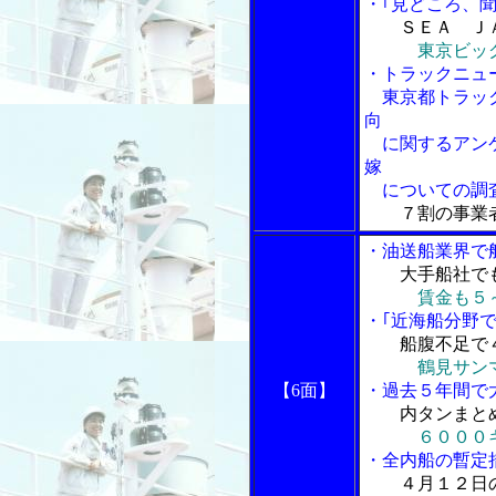
・｢見どころ、
ＳＥＡ Ｊ
東京ビッ
・トラックニュ
東京都トラック
向
に関するアンケ
嫁
についての調
７割の事業
・油送船業界で
大手船社で
賃金も５
・｢近海船分野で
船腹不足で
鶴見サン
【6面】
・過去５年間で
内タンまと
６０００
・全内船の暫定
４月１２日