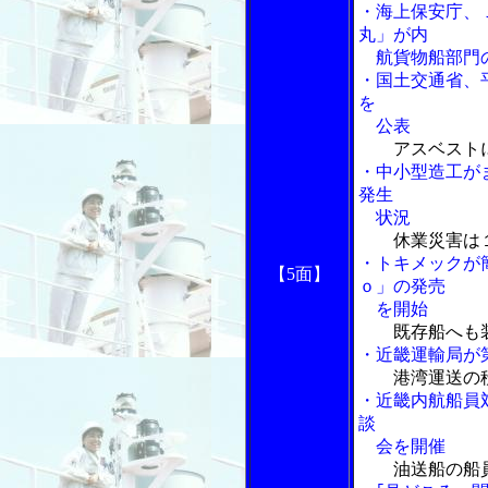
・海上保安庁、
丸」が内
航貨物船部門の
・国土交通省、
を
公表
アスベスト
・中小型造工が
発生
状況
休業災害は
・トキメックが
【5面】
ｏ」の発売
を開始
既存船へも
・近畿運輸局が
港湾運送の
・近畿内航船員
談
会を開催
油送船の船