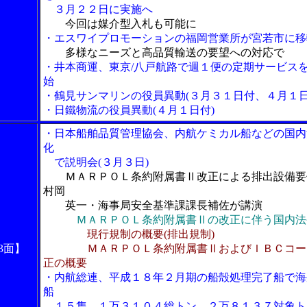
３月２２日に実施へ
今回は媒介型入札も可能に
・エスワイプロモーションの福岡営業所が宮若市に移
多様なニーズと高品質輸送の要望への対応で
・井本商運、東京/八戸航路で週１便の定期サービス
始
・鶴見サンマリンの役員異動(３月３１日付、４月１日
・日鐵物流の役員異動(４月１日付)
・日本船舶品質管理協会、内航ケミカル船などの国内
化
で説明会(３月３日)
ＭＡＲＰＯＬ条約附属書Ⅱ改正による排出設備要
村岡
英一・海事局安全基準課課長補佐が講演
ＭＡＲＰＯＬ条約附属書Ⅱの改正に伴う国内法
現行規制の概要(排出規制)
3面】
ＭＡＲＰＯＬ条約附属書ⅡおよびＩＢＣコー
正の概要
・内航総連、平成１８年２月期の船殻処理完了船で海
船
１５隻、１万３１０４総トン、２万８１３７対象ト