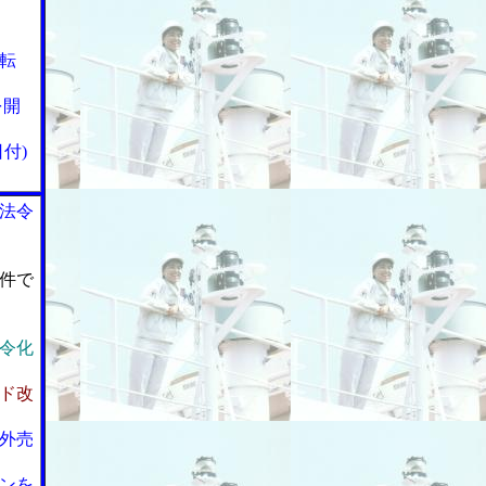
転
を開
付)
法令
件で
令化
ド改
外売
ンを