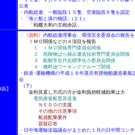
公表
・内航総連、一般臨投１５隻、空港臨投６隻を認定
・「海と船と港の物語」(２１)
「戦艦大和の主砲余話」
・
《資料》
内航総連理事会、環境安全委員会の報告を
ＩＭＯ関係などの４項目を報告
１ ＩＭＯ関係専門委員会関係
２ 危険物ばら積み運送技術専門委員会関係
３ 船舶等近代化標準化小委員会関係
４ 燃料油ワーキンググループ関係
・鉄道･運輸機構の平成１８年度共有貨物船建造募集
会
(下)
4面】
金利見直し方式の方が金利負担軽減効果は大
電気推進船普及促進
ＮＥＤＯの支援
その他の注意事項
船員配乗要件
質疑応答
・日中海運輸送協議会がまとめた１月の日中間コンテ