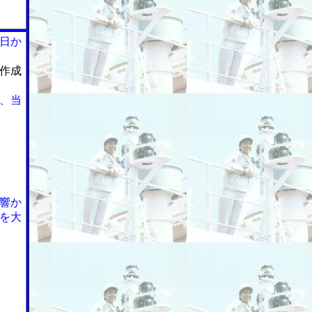
日か
作成
、当
響か
を大