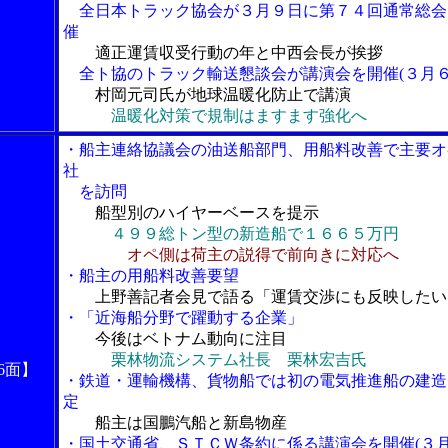
全日本トラック協会が３月９日に第７４回通常総会
催
適正運賃収受行動の年と中西会長が挨拶
全ト協のトラック輸送懇談会が講演会を開催(３月６
村岡元司氏が地球温暖化防止で講演
温暖化対策で規制はますます強化へ
・船主連絡協議会の油送船部門、用船料改善で主要オ
社
を訪問
船型別のハイヤーベースを提示
４９９総トン型の新造船で１６６５万円
オペ側は荷主の説得で前向きに対応へ
・船主の用船料改善要望
上野善記者会見で語る「運賃交渉にも反映したい
・「近海船分野で躍動する企業」
今後はベトナム動向に注目
栗林物流システム社長 栗林宏吉氏
6面】
・鉄道・運輸機構、貨物船では初の電気推進船の建造
定
船主は国鵬汽船と新島物産
・国土交通省、ＳＴＣＷ条約に係る講演会を開催(３