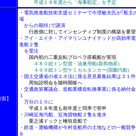
平成１８年度から「海事勘定」を予定
・電気推進船技術支援セミナーで今澄敏夫氏が｢船主
場
からの期待｣で講演
行政側に対してインセンティブ制度の構築を要望
・アイ・エイチ・アイマリンユナイテッドが高効率電
進船２隻
を受注
国内初の二重反転プロペラ搭載船が実現
４８０総トン型貨・油兼用船(新島物産)
４９９総トン型ケミカルタンカー(国鵬汽船)
・国土交通省の省エネ法に係る意見募集結果は３１件
周知説明会を随時開催へ
・交通政策審議会、造船業構造転換事業に係る納付金
１
2面】
万分の１０に
平成１８年度も前年度と同率で答申
・川崎近海汽船、近海貨物船２隻を進水
栗之浦ドックと檜垣造船で
・鉄道・運輸機構が今村造船所の土地などの一般競争
を