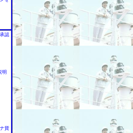
承認
説明
ナ貨