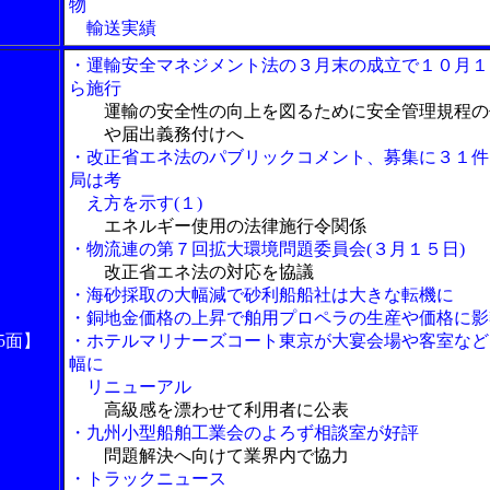
物
輸送実績
・運輸安全マネジメント法の３月末の成立で１０月１
ら施行
運輸の安全性の向上を図るために安全管理規程の
や届出義務付けへ
・改正省エネ法のパブリックコメント、募集に３１件
局は考
え方を示す(１)
エネルギー使用の法律施行令関係
・物流連の第７回拡大環境問題委員会(３月１５日)
改正省エネ法の対応を協議
・海砂採取の大幅減で砂利船船社は大きな転機に
・銅地金価格の上昇で舶用プロペラの生産や価格に影
5面】
・ホテルマリナーズコート東京が大宴会場や客室など
幅に
リニューアル
高級感を漂わせて利用者に公表
・九州小型船舶工業会のよろず相談室が好評
問題解決へ向けて業界内で協力
・トラックニュース