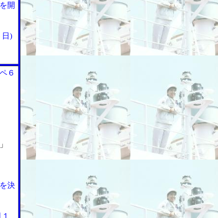
を開
日)
ペ６
」
を決
月１