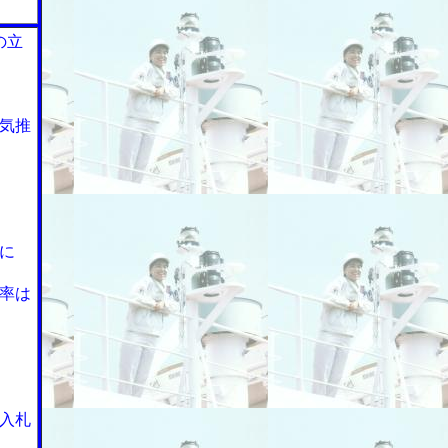
の立
気推
に
率は
入札