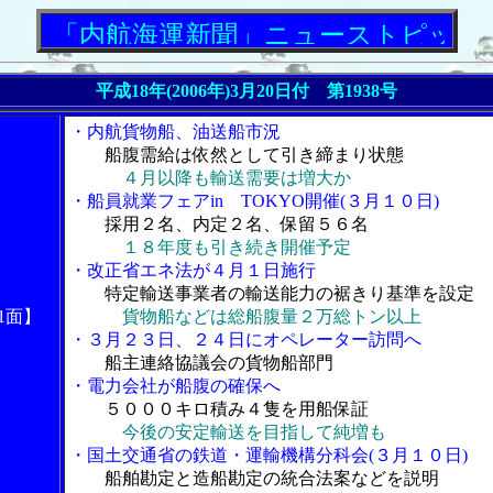
「内航海運新聞」ニューストピックス
平成18年(2006年)3月20日付 第1938号
・内航貨物船、油送船市況
船腹需給は依然として引き締まり状態
４月以降も輸送需要は増大か
・船員就業フェアin TOKYO開催(３月１０日)
採用２名、内定２名、保留５６名
１８年度も引き続き開催予定
・改正省エネ法が４月１日施行
特定輸送事業者の輸送能力の裾きり基準を設定
1面】
貨物船などは総船腹量２万総トン以上
・３月２３日、２４日にオペレーター訪問へ
船主連絡協議会の貨物船部門
・電力会社が船腹の確保へ
５０００キロ積み４隻を用船保証
今後の安定輸送を目指して純増も
・国土交通省の鉄道・運輸機構分科会(３月１０日)
船舶勘定と造船勘定の統合法案などを説明