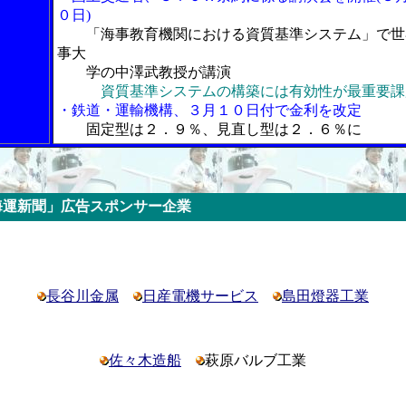
０日)
「海事教育機関における資質基準システム」で世
事大
学の中澤武教授が講演
資質基準システムの構築には有効性が最重要課
・鉄道・運輸機構、３月１０日付で金利を改定
固定型は２．９％、見直し型は２．６％に
スポンサー企業
長谷川金属
日産電機サービス
島田燈器工業
佐々木造船
萩原バルブ工業