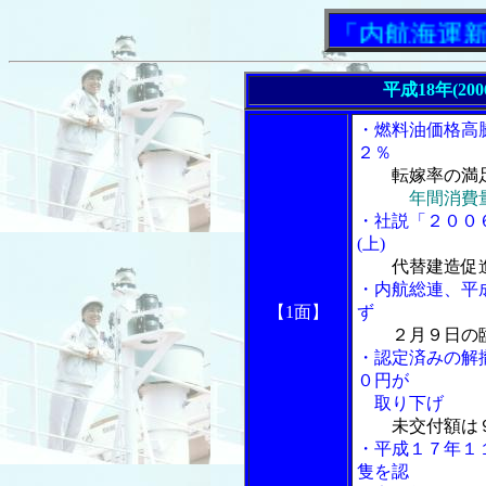
「内航海運新聞」
平成18年(20
・燃料油価格高
２％
転嫁率の満
年間消費
・社説「２００
(上)
代替建造促
・内航総連、平
【1面】
ず
２月９日の
・認定済みの解
０円が
取り下げ
未交付額は
・平成１７年１
隻を認