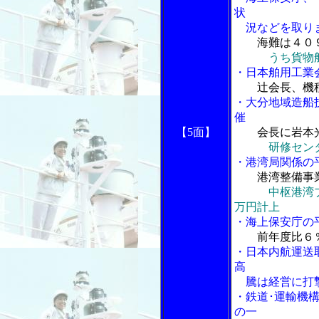
状
況などを取り
海難は４０
うち貨物
・日本舶用工業
辻会長、機
・大分地域造船
催
【5面】
会長に岩本
研修セン
・港湾局関係の
港湾整備事業
中枢港湾
万円計上
・海上保安庁の
前年度比６％
・日本内航運送
高
騰は経営に打
・鉄道･運輸機
の一