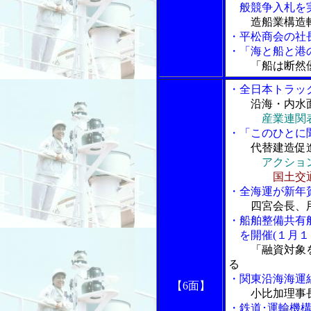
般競争入札を
造船業構造
・平松商会の社
・「海と船と港の
「船は断然
・全日本トラッ
沿海・内水
産業連関
・「このひとに
代替建造促
アクショ
国土交
・全海運が新年賀
四宮会長、
・船舶整備共有
を開催(１月１
「融資対象を
る
・関東沿海海運
【6面】
小比加理事
・鉄道･運輸機