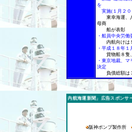
を
実施(１月２０
東幸海運、
母商
船が表彰
・船員中央労働
内航向けは
・平成１８年１
貨物船８隻
・東京地裁、マ
決定
負債総額は
今週の「内航海運新聞」広告スポンサー企業
阪神ポンプ製作所