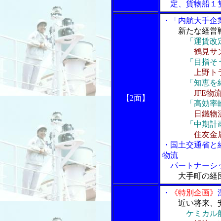
定、貨物船１
・「内航大手企
新たな経営
「運賃改
鶴見サ
「目指そう
上野ト
「知恵を結
JFE
【2面】
「高効率
日鐵物
「中期計画実
住友金
・国土交通省と
物流
パートナーシ
大手町の経
・
《特別企画》
近い将来、
ケミカル