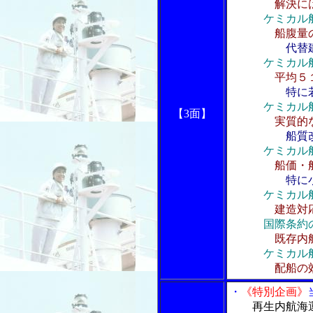
解決に
ケミカル
船腹量
代替
ケミカル
平均５
特に
ケミカル
【3面】
実質的
船質
ケミカル船
船価・
特に
ケミカル
建造対
国際条約
既存内
ケミカル船
配船の
・
《特別企画》
再生内航海