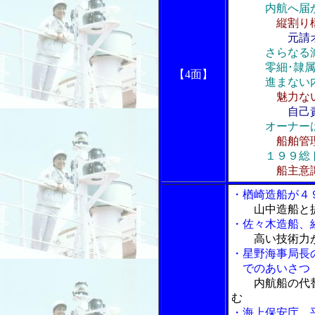
内航へ届
縦割り
元請
さらなる
零細･隷属的
【4面】
進まない内航
魅力な
自己
オーナー
船舶管
１９９総
船主意
・楢崎造船が４
山中造船と
・佐々木造船、
高い技術力
・星野海事局長
でのあいさつ
内航船の代
む
・海上保安庁、