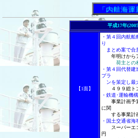
「内航海運新聞
平成17年(200
・第４回内航船
り
まとめ案で合意
年明けから
荷主との
・第４回代替建
プラ
ンを策定し最大
【1面】
４９９総ト
・鉄道･運輸機
事業計画予
に関
する事業計画
・国土交通省海
スーパーエ
円