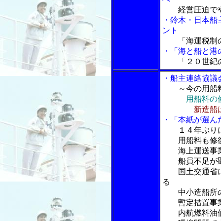
経営圧迫で
・鈴木・日本船
ント
「海運税制
・「海と船と港の
「２０世紀
・船主連絡協議
～今の用船
用船料の
新造船
・「本紙が選ん
１４年ぶり
用船料も修復
海上運送事業
船員不足が
国土交通省に
る
中小造船所の
暫定措置事業
内航燃料油価