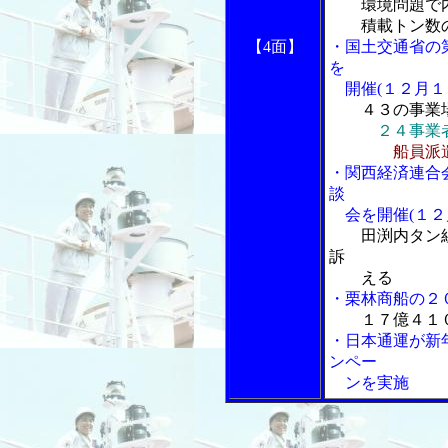
環境問題で内
積載トン数の
【4面】
・国土交通省の
を
開催(１２月１
４３の事業
２４事業
船員派
・関西経済連合
談
会を開催(１２
田渕内タン
訴
える
・栗林商船の２
１７億４１
・日本通運が新
ンペー
ンを実施