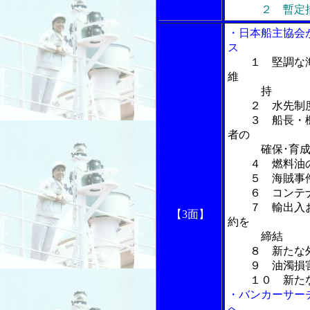
２ 暫定措置
・日本船主協会
ス
１ 堅調な
維
持
２ 水先制度
３ 船長・機
者の
確保･育成に
４ 燃料油の
５ 海賊事件
６ コンテナ
７ 輸出入お
【3面】
約を
締結
８ 新たな外
９ 油濁損害
１０ 新たな
・バンカーサー
へ