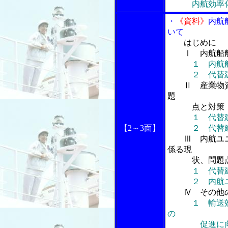
内航効率
・
《資料》
内航
いて
はじめに
Ⅰ 内航船舶
１ 内航
２ 代替建造
Ⅱ 産業物
題
点と対策
１ 代替
【2～3面】
２ 代替建造
Ⅲ 内航ユ
係る現
状、問題点
１ 代替
２ 内航
Ⅳ その他
１ 輸送
の
促進に向け