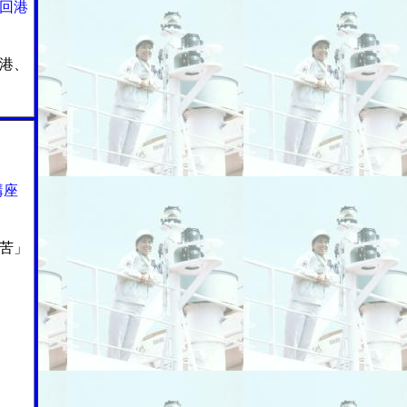
回港
港、
講座
苦」