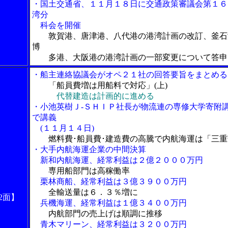
・国土交通省、１１月１８日に交通政策審議会第１６
湾分
科会を開催
敦賀港、唐津港、八代港の港湾計画の改訂、釜石
博
多港、大阪港の港湾計画の一部変更について答申
・船主連絡協議会がオペ２１社の回答要旨をまとめる
「船員費増は用船料で対応」(上)
代替建造は計画的に進める
・小池英樹Ｊ-ＳＨＩＰ社長が物流連の専修大学寄附
で講義
(１１月１４日)
燃料費･船員費･建造費の高騰で内航海運は「三重
・大手内航海運企業の中間決算
新和内航海運、経常利益は２億２０００万円
専用船部門は高稼働率
栗林商船、経常利益は３億３９００万円
全輸送量は６．３％増に
2面】
兵機海運、経常利益は１億３４００万円
内航部門の売上げは順調に推移
青木マリーン、経常利益は３２００万円