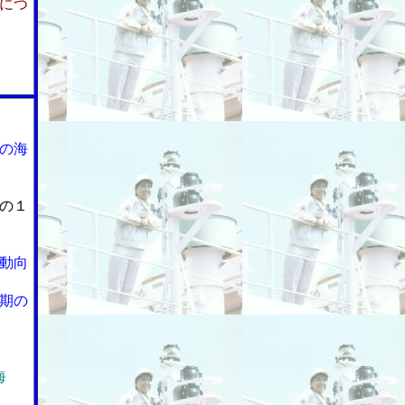
につ
の海
の１
動向
期の
海