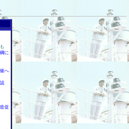
も
綱に
催へ
認
造促