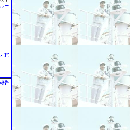
ルー
ナ貨
報告