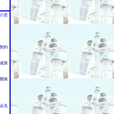
の意
契約
成策
開発
会見