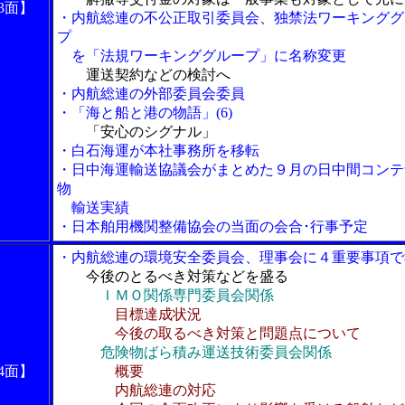
3面】
・内航総連の不公正取引委員会、独禁法ワーキンググ
プ
を「法規ワーキンググループ」に名称変更
運送契約などの検討へ
・内航総連の外部委員会委員
・「海と船と港の物語」(6)
「安心のシグナル」
・白石海運が本社事務所を移転
・日中海運輸送協議会がまとめた９月の日中間コンテ
物
輸送実績
・日本舶用機関整備協会の当面の会合･行事予定
・内航総連の環境安全委員会、理事会に４重要事項で
今後のとるべき対策などを盛る
ＩＭＯ関係専門委員会関係
目標達成状況
今後の取るべき対策と問題点について
危険物ばら積み運送技術委員会関係
4面】
概要
内航総連の対応