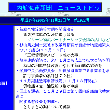
内航海運新聞」ニューストピックス
平成17年(2005年)11月21日付 第1922号
・新総合物流施策大綱を閣議決定
電気推進船の普及促進も盛る
グリーン物流パートナーシップ会議の活用など
・杉山篤史国土交通省政策統括官が新総合物流施策大
ついて語る(１１月１５日)
「工程管理やスピード感が大事」
・船主連絡協議会、来年１月にも広島で拡大会議を開
秋口の用船料は改善かなわず新戦略の協議を
・船員中央労働委員会、船員派遣事業で６事業者を承
許可事業者の累計は７２社に
・１１月期建造等申請状況(１１月１８日現在)
1面】
貨物船４隻、油送船３隻が申請
・国土交通省、１１月２９日に第３回内航船舶代替建
進に
関する懇談会を開催へ
とりまとめ案について審議