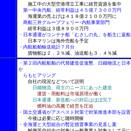
施工中の大型空港埋立工事に経営資源を集中
第一中央汽船、経常利益は４５億７３００万円
海運業の売上げは４１８億２１００万円に
商船三井グループフェリー･内航事業部門
経常利益は３億８９００万円
・日本通運がコンテナ船「むさしの丸」を船主に返船
日本マリンは海外売船を予定
・内航船舶輸送統計７月分
貨物船は２．２％減、油送船も３．４％減
・第２回内航船舶の代替建造促進懇、日鐵物流と日本
か
らもヒアリング
自社の現況などついて説明
日鐵物流、荷主のニーズにあった建造
運賃・用船料は市場原理が働く
日本通運、新造船への対応はほぼ完了
燃料油の高騰で経営を圧迫
・国土交通省がアスベスト対策で対策推進本部を設置
今後は必要に応じ随時開催
・全海運と大型組合の暫定措置事業の見直し案
解撤等交付金の対象は一般事業も対象として元に