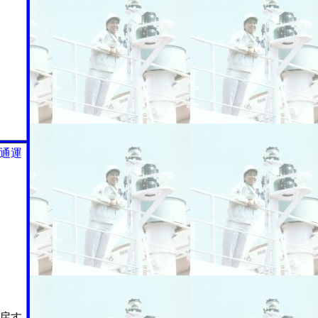
通運
戻す