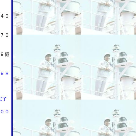
４０
７０
９億
９８
完了
００