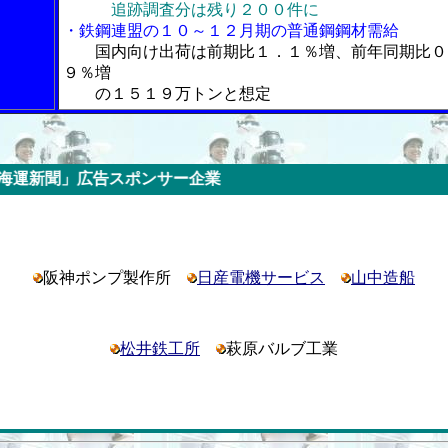
追跡調査分は残り２００件に
・鉄鋼連盟の１０～１２月期の普通鋼鋼材需給
国内向け出荷は前期比１．１％増、前年同期比０
９％増
の１５１９万トンと想定
ポンサー企業
阪神ポンプ製作所
日産電機サービス
山中造船
松井鉄工所
萩原バルブ工業