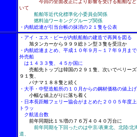
今回の全面改正により影響を受ける船舶など
いて
船舶等近代化標準化小委員会関係
燃料油ワーキンググループ関係
・内航総連が引当台帳の抹消の２１隻を公表
・アイ・エス・ビーが内航船舶の建造で再興を図る
旭タンカーから９９９総トン型３隻を受注か
・内航総連まとめ、平成１０年９月～１７年９月まで
外売船
は１４３３隻、４５か国に
売船先トップは韓国の２９１隻、次いでベリーズ
９１隻、
パナマ１８８隻と続く
・大手・中堅造船所の１０月からの鋼材価格の値上げ
小幅な値上がりに落ち着く
・日本長距離フェリー協会がまとめた２００５年度上
トラッ
ク航送台数
前年同期比１％増の７６万４０４０万台に
前年同期を下回ったのは中京/表東北、北陸/北
道、