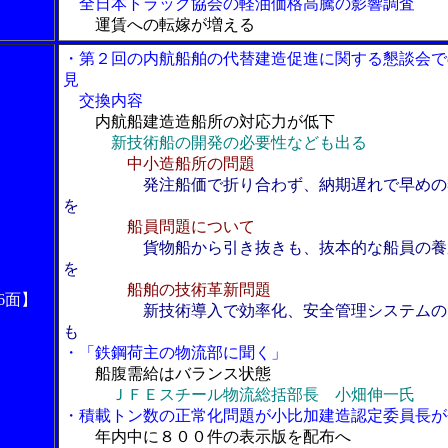
全日本トラック協会の軽油価格高騰の影響調査
運賃への転嫁が増える
・第２回の内航船舶の代替建造促進に関する懇談会で
見
交換内容
内航船建造造船所の対応力が低下
新技術船の開発の必要性なども出る
中小造船所の問題
発注船価で折り合わず、納期遅れで早めの
を
船員問題について
貨物船から引き抜きも、抜本的な船員の養
を
船舶の技術革新問題
6面】
新技術導入で効率化、安全管理システムの
も
・「鉄鋼荷主の物流部に聞く」
船腹需給はバランス状態
ＪＦＥスチール物流総括部長 小畑伸一氏
・積載トン数の正常化問題が小比加建造認定委員長が
年内中に８００件の表示版を配布へ