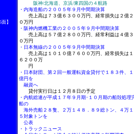
阪神/北海道、京浜/東四国の４航路
・内海造船の２００５年９月中間期決算
売上高は７３億６３００万円、経常損失は２億２
5面】
０万円
・阪神内燃機工業の２００５年９月中間期決算
売上高は５７億２８００万円、経常利益は４億３
０万円
・日本無線の２００５年９月中間期決算
売上高は１０１０億７６００万円、経常損失は１
６２００万
円
・日本財団、第２回一般運転資金貸付で１８３件、１
億円を
融資へ
貸付実行日は１２月８日の予定
・内航総連が平成１７年９月期･１０月期の船殻処理
船の
海外売船２８隻、２万１４８．８９総トン、４万１
５対象トンを
公表
・トラックニュース