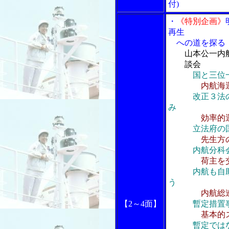
付)
・
《特別企画》
再生
への道を探る
山本公一内
談会
国と三位
内航海
改正３法
み
効率的
立法府の
先生方
内航分科
荷主を
内航も自
う
内航総
【2～4面】
暫定措置
基本的
暫定では