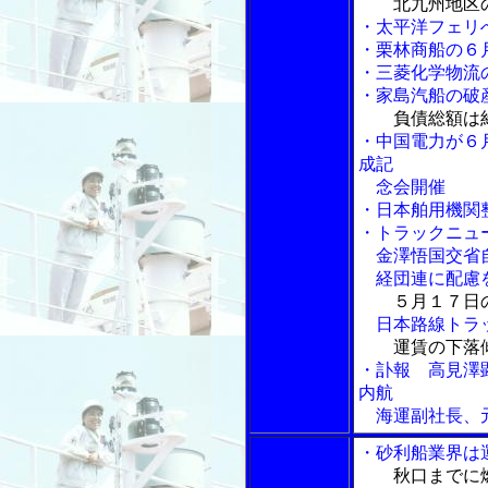
北九州地区
・太平洋フェリ
・栗林商船の６
・三菱化学物流
・家島汽船の破
負債総額は
・中国電力が６
成記
念会開催
・日本舶用機関
・トラックニュ
金澤悟国交省自
経団連に配慮
５月１７日
日本路線トラッ
運賃の下落
・訃報 高見澤
内航
海運副社長、元
・砂利船業界は
秋口までに