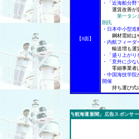
・「近海船分野
運賃改善が
第一タン
朗氏
・日本中小型造
鋼材需給は
【8面】
・内航フィーダ
輸送増も運
・「盛り上がり
・「意外に少な
零細事業者
・中国海技学院
開催
持ち運び式
今週の「内航海運新聞」広告スポンサー企業