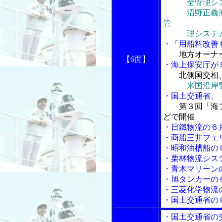
全管理システ
沼野正義海技研
管
理システムの
・「用船料改善
地方オーナ
【6面】
・海上保安庁が
北側国交相
米国沿岸
・国土交通省、
第３回「海
どで開催
・日鐵物流の６
・商船三井フェ
・昭和油槽船の
・栗林物流シス
・青木マリーン
・旭タンカーの
・三菱化学物流
・国土交通省の
・国土交通省の