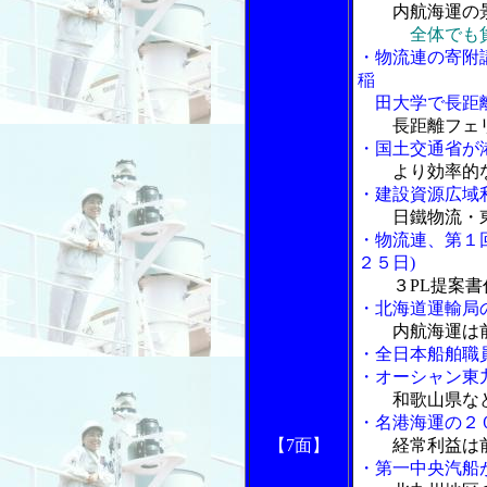
内航海運の
全体でも
・物流連の寄附
稲
田大学で長距
長距離フェ
・国土交通省が
より効率的
・建設資源広域
日鐵物流・
・物流連、第１
２５日)
３PL提案
・北海道運輸局
内航海運は
・全日本船舶職
・オーシャン東
和歌山県な
・名港海運の２
【7面】
経常利益は
・第一中央汽船