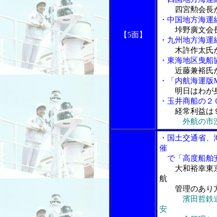
四宮勲会長
・中国地方海運
垰野廣文会
【5面】
・九州地方海運
木許作太氏
・東海地区曳船
近藤兼裕氏
・「内航海運版
明日はわが
・玉井商船の２
経常利益は
外航の市
・国土交通省、
催
で「高度船舶安
大和裕幸東
航
管理のあり方
濱田哲鉄
安