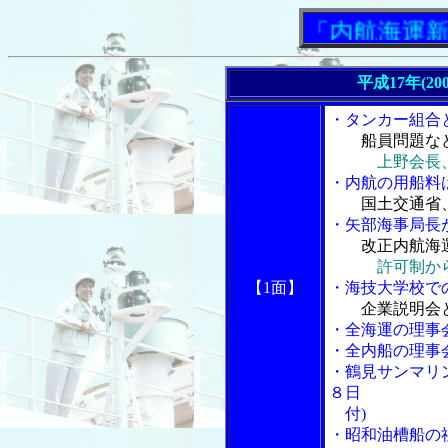
「内航海運新聞」
平成17年(20
・タンカー組合
船員問題な
上野会長
・内航の用船料
国土交通省
・矢部海事局長が
改正内航海
許可制か
【1面】
・海技大学校で
企業説明会
・全海運の理事
・全内船の理事
・鶴見サンマリ
８日
付)
・昭和油槽船の