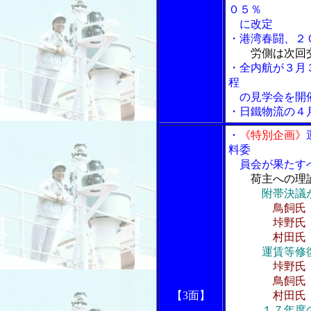
０５％
に改定
・港湾春闘、２
労側は次回
・全内航が３月
程
の見学会を開
・日鐵物流の４
・
《特別企画》
料委
員会が果たすべ
荷主への理
附帯決議
鳥飼氏
垰野氏 法
村田氏 適正
運賃等修
垰野氏
鳥飼氏 反
【3面】
村田氏 マ
１７年度