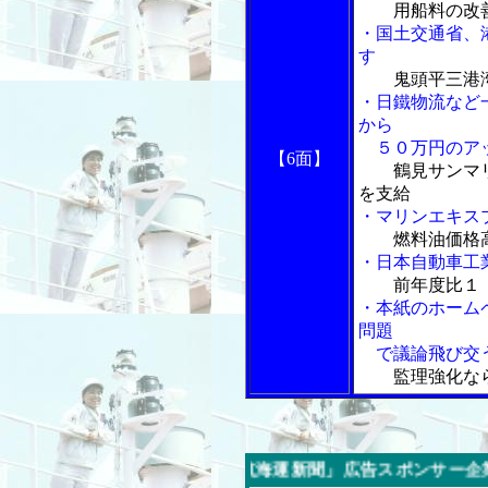
用船料の改善
・国土交通省、
す
鬼頭平三港
・日鐵物流など
から
５０万円のア
【6面】
鶴見サンマ
を支給
・マリンエキス
燃料油価格
・日本自動車工
前年度比１
・本紙のホーム
問題
で議論飛び交
監理強化な
今週の「内航海運新聞」広告スポンサー企業