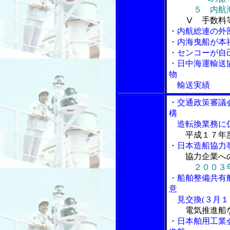
５ 内航
Ⅴ 手数料
・内航総連の外
・内海曳船が本
・センコーが自
・日中海運輸送
物
輸送実績
・交通政策審議
構
造転換業務に係
平成１７年
・日本造船協力
協力企業へ
２００３
・船舶整備共有
意
見交換(３月１
電気推進船
・日本舶用工業