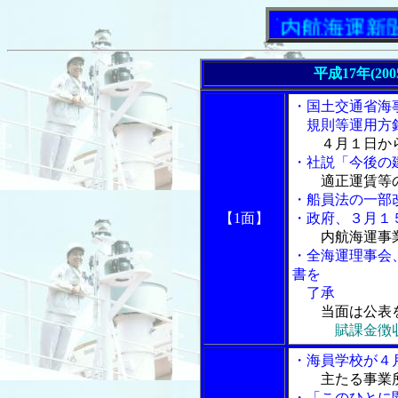
「内航海運新聞」ニ
平成17年(20
・国土交通省海
規則等運用方
４月１日か
・社説「今後の
適正運賃等
・船員法の一部
【1面】
・政府、３月１
内航海運事
・全海運理事会
書を
了承
当面は公表
賦課金徴
・海員学校が４
主たる事業
・「このひとに聞