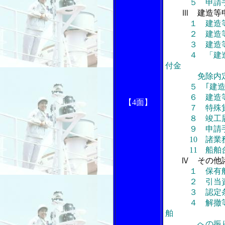
５ 申請手
Ⅲ 建造等
１ 建造
２ 建造等
３ 建造等納
４ 「建造等
付金
免除内定通
５ ｢建造等認
６ 建造等納
【4面】
７ 特殊貨
８ 竣工届
９ 申請手
10 諸業務
11 船舶台
Ⅳ その他
１ 保有
２ 引当資
３ 認定条
４ 解撤等交
舶
への振り