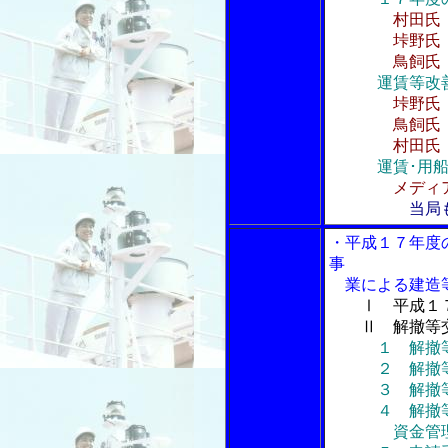
村田氏
垰野氏 再
鳥飼氏 今
運賃等改
垰野氏
鳥飼氏 内
村田氏 契約
運賃･用
メディ
当局
・平成１７年度
事
業による建造等
Ⅰ 平成１
Ⅱ 解撤等交
１ 解撤
２ 解撤等交
３ 解撤等処
４ 解撤等
資金管理計画