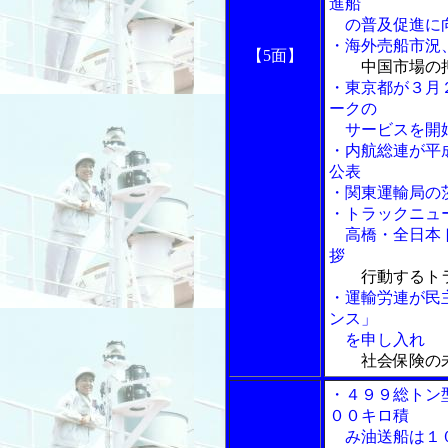
進船
の普及促進に向
・海外売船市況
【5面】
中国市場の
・東京都が３月
ークの
サービスを開
・内航総連が平
公表
・関東運輸局の
・トラックニュ
高橋・全日本ト
拶
行動するト
・運輸労連が民
ンス」
を申し入れ
社会保険の
・４９９総トン
００キロ積
み油送船は１０