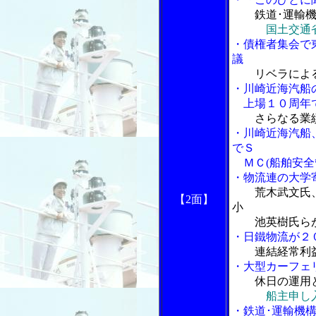
鉄道･運輸
国土交通
・債権者集会で
議
リベラによ
・川崎近海汽船
上場１０周年
さらなる業
・川崎近海汽船
でＳ
ＭＣ(船舶安全
・物流連の大学
荒木武文氏
【2面】
小
池英樹氏らが
・日鐵物流が２
連結経常利
・大型カーフェ
休日の運用
船主申し
・鉄道･運輸機