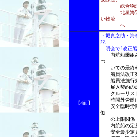
総合物流で
北星海運 大
い物流
へ
・堀真之助・海
説
明会で｢改正船
内航船乗組
つ
いての最終
船員法改正案
船員法施行規
雇入契約の成
クルーリスト
時間外労働に
【4面】
安全臨時労働
働
の上限関係
内航船の定員
安全最少定