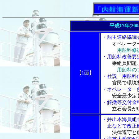
「内航海運新聞」ニ
平成17年(20
・船主連絡協議
オペレータ
用船料修
・用船料改善要
乗組員問題
用船料の
【1面】
・社説「用船料(
官民で環境
・オペレーター
安全最少定
・解撤等交付金
立石会長が
・井出本海員組
止などで改正船
法律遵守と
・海技大学校が