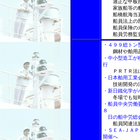
適正な甲板
家族船等の船
船橋航海当直の
船員法上の部
船員保険の未
船員労務監査
・４９９総トン
鋼材や舶用
・中小型造工が
行
ＰＲＴＲ法
・日本舶用工業
技術開発の
・新日鐵化学が
冬場でも短
・船員中央労働
８
日の船中労総
船員関連法
・ＳＥＡ-ＪＡ
開催へ