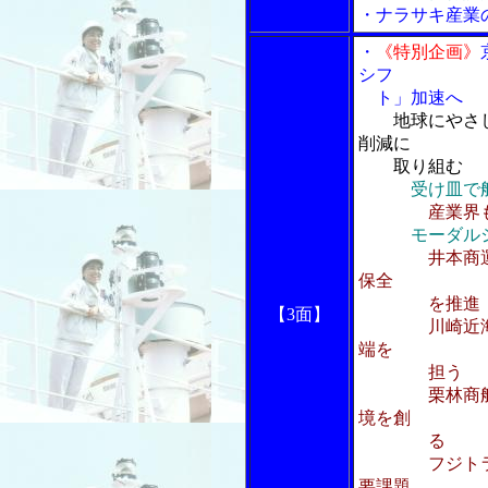
・ナラサキ産業
・
《特別企画》
シフ
ト」加速へ
地球にやさ
削減に
取り組む
受け皿で
産業界
モーダル
井本商
保全
を推進
【3面】
川崎近海汽船
端を
担う
栗林商船 新
境を創
る
フジトランス
要課題、