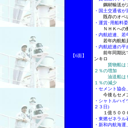
鋼材輸送が
・国土交通省が
既存のオペ
・運賃･用船料
ＮＨＫへの
・内航総連、若
若年内航船
・内航総連の平
前年同期比
【6面】
ンキロ
貨物船は
２％の増加
油送船は９０
１％の減少
・セメント協会
今後もセメ
・シャトルハイ
２３日)
１億５００
・東燃ゼネラル
・新和内航海運