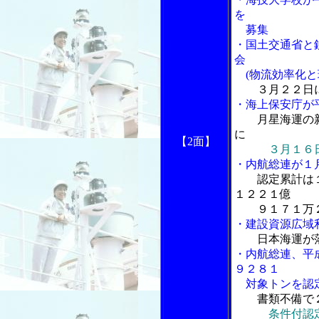
を
募集
・国土交通省と
会
(物流効率化と
３月２２日
・海上保安庁が
月星海運の
に
【2面】
３月１６
・内航総連が１
認定累計は
１２２１億
９１７１万２
・建設資源広域
日本海運が
・内航総連、平
９２８１
対象トンを認
書類不備で
条件付認