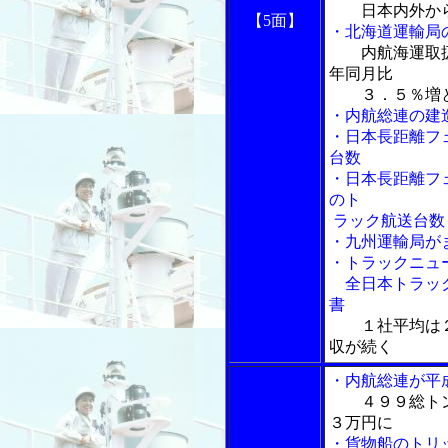
日本内外か
【5面】
・北海道運輸局
内航海運取
年同月比
３．５％増と
・内航総連の建
・日本長距離フ
台数
・日本長距離フ
のト
ラック航送台数
・九州運輸局が
・トラックニュ
全日本トラック
書
１社平均は
収が続く
・内航総連が平
４９９総ト
３万円に
・貨物船のトリ