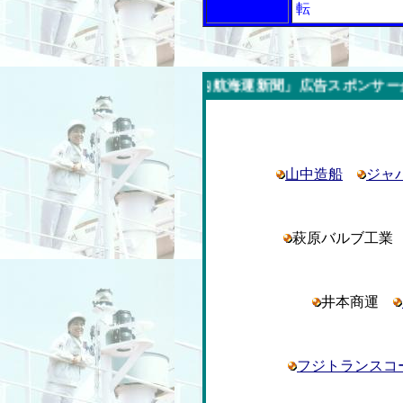
転
今週の「内航海運新聞」広告スポンサー企業
山中造船
ジャ
萩原バルブ工
井本商運
フジトランスコ