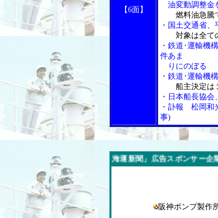
油変動調整金
【6面】
燃料油急騰
・国土交通省、
対象は全て
・鉄道･運輸機
件あま
りにのぼる
・鉄道･運輸機
船主決定は
・日本船長協会
・訃報 松岡和
事)
今週の「内航海運新聞」広告スポンサー企業
阪神ポンプ製