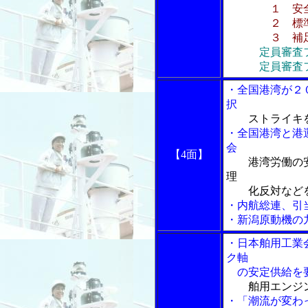
１ 安
２ 標準
３ 補
定員審査
定員審査フロ
・全国港湾が２
択
ストライキ
・全国港湾と港
会
【4面】
港湾労働の
理
化反対などを
・内航総連、引
・新潟原動機の
・日本舶用工業
ク軸
の安定供給を
舶用エンジ
・「潮流が変わ