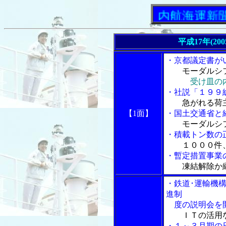
「内航海運新聞」ニ
平成17年(20
・京都議定書が
モーダルシ
受け皿の
・社説「１９９
急がれる荷
【1面】
・国土交通省と
モーダルシ
・積載トン数の
１０００件
・暫定措置事業
凍結解除か
・鉄道･運輸機
進制
度の説明会を
ＩＴの活用
・１～３月期の