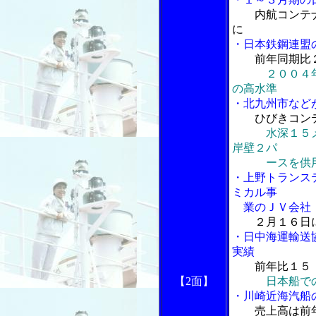
内航コンテ
に
・日本鉄鋼連盟
前年同期比
２００４
の高水準
・北九州市など
ひびきコン
水深１５
岸壁２パ
ースを供用
・上野トランス
ミカル事
業のＪＶ会社「
２月１６日
・日中海運輸送
実績
前年比１５
【2面】
日本船で
・川崎近海汽船
売上高は前