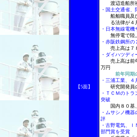
渡辺造船所
・国土交通省、
船舶職員及
る法律が４月
・日本無線電機
無停電で陸
・赤阪鉄鋼所の
売上高は７
・ダイハツディ
売上高は前
万円
前年同期
・三浦工業、４
【5面】
研究開発員
・ＴＣＭのトラ
突破
国内８０基
・ムサシノ機器
評
・古野電気、Ｉ
部門賞を受賞