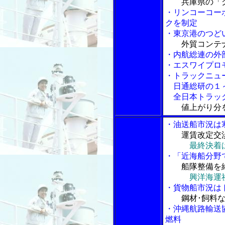
兵庫県の「
・リンコーコー
クを制定
・東京港のつど
外貿コンテ
・内航総連の外
・エスワイプロ
・トラックニュ
日通総研の１～
全日本トラック
値上がり分
・油送船市況は
運賃改定交
最終決着
・「近海船分野
船隊整備を
興洋海運
・貨物船市況は
鋼材･飼料
・沖縄航路輸送
燃料