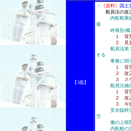
・
《資料》
国土
船員法の改
内航船乗
最
終報告(概要
１ 背
２ 見直
船員法第
する
事務に関する
１ 背
２ 改正
３ スケ
【3面】
船員法施
１ 背
２ 改正
３ 今後のス
安全臨時
労
働の上限
内航船の定員