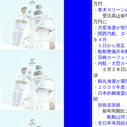
万円
・青木マリーン
受注高は前
万円に
・月星海運が管
・関西汽船、ダ
を４月
１日から発足
・船舶整備共有
・宮崎カーフェ
・内航・大型カ
２月２８日
渉
・鶴丸海運が通
・２００５年度
・日本鉄鋼連盟
関
別発送実績
前年同期比
船舶は同１．
・全日本海員組