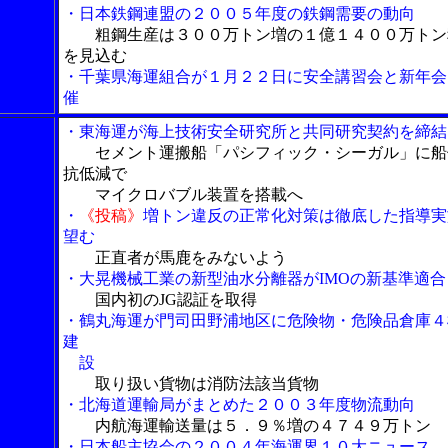
・日本鉄鋼連盟の２００５年度の鉄鋼需要の動向
粗鋼生産は３００万トン増の１億１４００万トン
を見込む
・千葉県海運組合が１月２２日に安全講習会と新年会
催
・東海運が海上技術安全研究所と共同研究契約を締結
セメント運搬船「パシフィック・シーガル」に船
抗低減で
マイクロバブル装置を搭載へ
・
《投稿》
増トン違反の正常化対策は徹底した指導実
望む
正直者が馬鹿をみないよう
・大晃機械工業の新型油水分離器がIMOの新基準適合
国内初のJG認証を取得
・鶴丸海運が門司田野浦地区に危険物・危険品倉庫４
建
設
取り扱い貨物は消防法該当貨物
・北海道運輸局がまとめた２００３年度物流動向
内航海運輸送量は５．９％増の４７４９万トン
・日本船主協会の２００４年海運界１０大ニュース