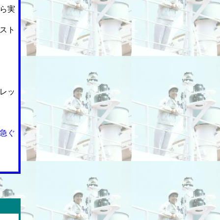
ら実
スト
レッ
急ぐ