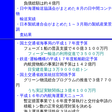
負債総額は約４億円
・日中海運輸送協議会がまとめた８月の日中間コンテ
物
輸送実績
・日本製紙連合会がまとめた１～３月期の製紙産業景
調
査結果
・国土交通省海事局の平成１７年度予算
フェーズ１船の普及支援で４０億３１００万円
フィーダー輸送の利用促進で３５００万円
・鉄道･運輸機構の平成１７年度船舶勘定予算
内航貨物船の事業計画予算は１４２億円
目安建造量は３万９０００総トン
・国土交通省政策統括官関係予算
グリーン物流総合プログラムの推進で３億７７０
円
うち実証実験関係は３億４１００万円
・平成１６年の内航海運重大ニュース
暫定措置事業で１６年度予算執行と交付金申請の
積載トン数の正常化処理対策を決める
海上運送事業活性化３法が成立