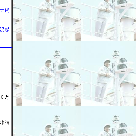
ナ貨
況感
０万
凍結