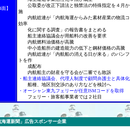
公取委が改正下請法と独禁法の特殊指定を４月か
4面】
施
内航総連が「内航海運からみた素材産業の物流コ
効率
化に関する調査」の報告書をまとめる
船主連絡協議会が用船料の改善を要求
内航燃料油価格が高騰
中小造船所の建造能力の低下と鋼材価格の高騰
内航総連が「内航船の消える日が来る」のパンフ
トを作
成配布
内航船主の財産を守る会が二審でも敗訴
・船主連絡協議会、代理人制度で顧問弁護士と具体化
船種、地区別交渉のあり方などを検討へ
・オーシャン東九フェリーが任意ISMコードを取得
フェリー・旅客船事業者では２社目
告スポンサー企業