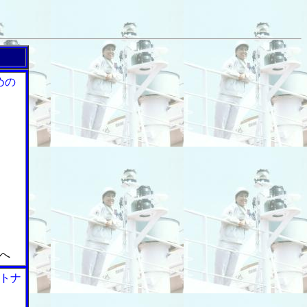
めの
へ
トナ