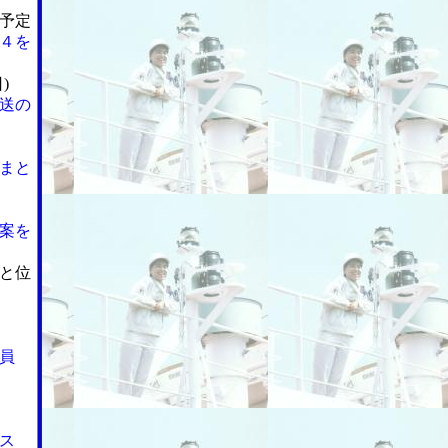
予定
４を
)
送の
まと
案を
と位
員
ス