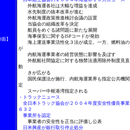
外航海運各社は大幅な増益を達成
水先制度の抜本改革が進む
外航海運政策推進検討会議の設置
当協会の組織改革を決定
船員をめぐる諸問題に新たな展開
海事保安に関するISPコードが発効
3面】
海上運送事業活性化３法が成立。一方、燃料油の
が
内航海運事業者の経営状態に影響を及ぼす
外航船社間協定に対する独禁法適用除外制度見直
動
きが広がる
国民保護法が施行、内航海運業界も指定公共機関
定
スーパー中枢港湾指定される
・トラックニュース
全日本トラック協会が２００４年度安全性優良事業
６３２
事業所を認定
事業者の安全性を正当に評価し公表
日米興産が銀行取引停止処分