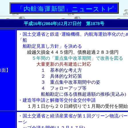
「内航海運新聞」ニューストピックス
平成16年(2004年)12月27日付 第1878号
・国土交通省と鉄道･運輸機構、内航海運効率化のた
「船
舶勘定見直し方針」を決める
繰越欠損金４４５億円、債務超過２８３億円
５年間の「重点集中改革期間」で改善を図る
大量更新の共有建造に対応
1面】
１ 基本的な考え方
２ 具体的な対応策
３ 重点集中改革期間中の姿
４ フォローアップ等
船舶勘定に係る債務超過額の推移(見込み)
・建造等申請と解撤等交付金交付申請
１月１日から２０日締切りで１月期の受付を開始
・国土交通省と経済産業省が第１回グリーン物流パー
ーシ
ップ会議を開催(１２月１７日)