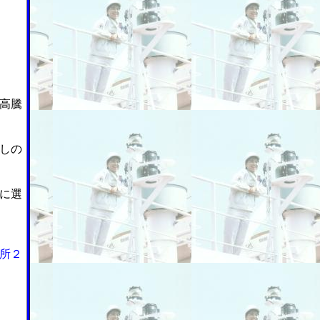
高騰
しの
に選
所２