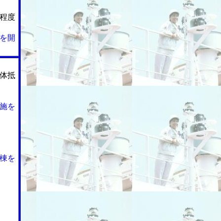
程度
を開
体抵
施を
棟を