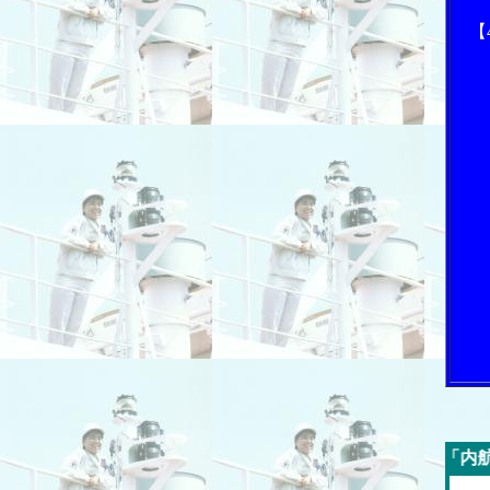
【
今週の「内航海運新聞」広