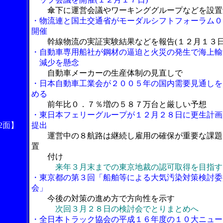
傘下に運営会議やワーキンググループなどを設置
・物流連と国土交通省がモーダルシフトフォーラム０
開催
幹線物流の実証実験結果などを報告(１２月１３日
・自動車専用船社が鋼材の逼迫と火災の発生で海上輸
減少を懸念
自動車メーカーの生産体制の見直しで
・日本自動車工業会が２００５年の国内需要見通しを
める
前年比０．７％増の５８７万台と厳しい予想
・東日本フェリーグループが１２月２８日に更生計画
2面】
提出
運営中の８航路は継続し雇用の確保が重要な課題
置
付け
来年３月末までの東京地裁の認可取得を目指す
・東京都の第３回「船舶等による大気汚染対策検討委
会」
今後の対策の進め方で方向性を示す
次回３月２８日の検討会でとりまとめへ
・全日本トラック協会の平成１６年度の１０大ニュー