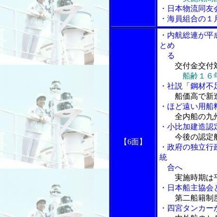
・日本物流同友
・海員組合の１
・内航総連が平
とめ
る
交付金交付
船齢１６
・社説「鋼材不
船価高で新
・ほど遠い用船
全内船の九
・小比加建造認
今後の認定
【6面】
・政府の独立行
統
合へ
実施時期は
・日本船主協会
第二船籍制
・四宮タンカー