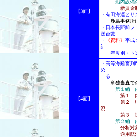
船内設備
新賃金
【3面】
・有田海運とサ
鹿島事務所
・日本長距離フ
送台数
・
《資料》
平成
計
年度別・トン
・高等海難審判
め
る
単独当直で
第１編 
第１ 
【4面】
第２ 理事官
況
第３ 採決か
第２編 
分析対
適用航法