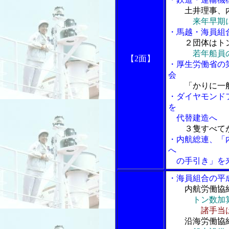
土井理事、
来年早期
・馬越・海員組
２団体はト
若年船員
【2面】
・厚生労働省の
会
「かりに一
・ダイヤモンドフ
を
代替建造へ
３隻すべてが
・内航総連、「
へ
の手引き」を
・海員組合の平
内航労働協
トン数加
諸手当
沿海労働協