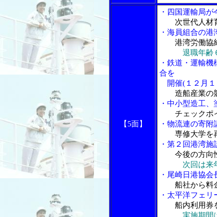
・四国運輸局が
次世代人材
・海員組合の港
港湾労働協
退職年齢
・鉄道・運輸機
合を
開催(１２月１
造船産業の
・中小型造工、
チェックポ
【5面】
・物流連の寄附
専修大学を
・第２回港湾施
今後の方向
次回は来
・尾崎日港協会
船社から料
・太平洋フェリ
船内利用券
実施期間