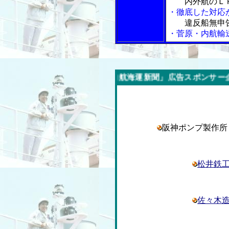
内外航のＬ
・徹底した対応
違反船無申
・菅原・内航輸
今週の「内航海運新聞」広告スポンサー企業
阪神ポンプ製作
松井鉄
佐々木