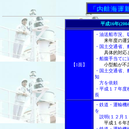
「内航海運新聞
平成16年(200
・油送船市況、
来年度の運
・国土交通省、
具体的対応と
・船腹手当てに
【1面】
小型船が不
・国土交通省、
知
方を依頼
・平成１７年度
長
・鉄道・運輸機
を
説明(１２月１
平成１６年
・鉄道・運輸機