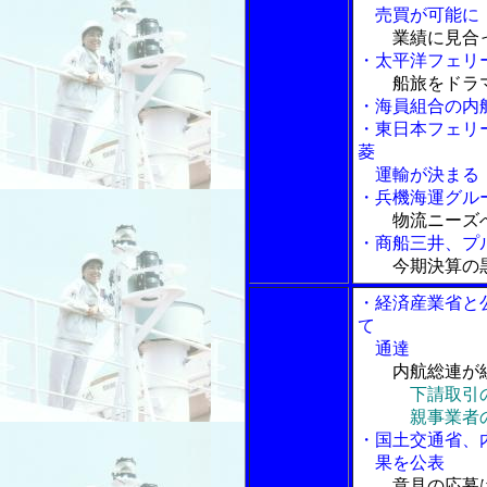
売買が可能に
業績に見合
・太平洋フェリ
船旅をドラ
・海員組合の内
・東日本フェリ
菱
運輸が決まる
・兵機海運グル
物流ニーズ
・商船三井、プ
今期決算の
・経済産業省と
て
通達
内航総連が
下請取引
親事業者の
・国土交通省、
果を公表
意見の応募