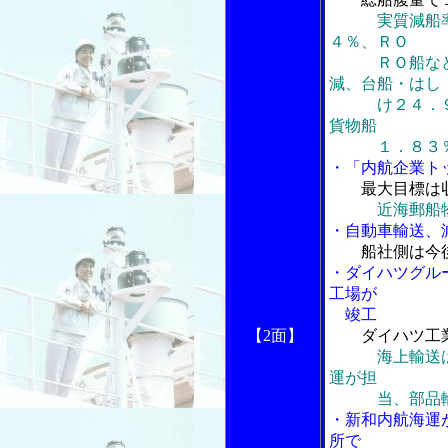
実質減船
４％、ＲＯ
ＲＯ船など３
減、台船・はし
け２４．９０
貨物船
１．８３
・「内航企業ト
最大目標は
近海郵船
・自動車輸送、
船社側は今
・ダイハツグル
工場が
竣工
【2面】
ダイハツ工
海上輸送
運が担
当、部品輸送
・新和内航海運
所で