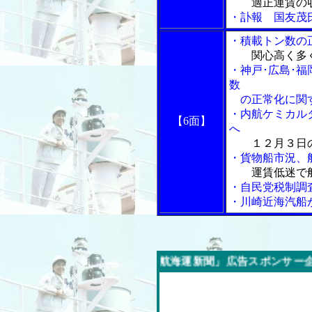
適正運賃の
・訃報 国友茂
・積載トン数の
関心高く多
・神戸･広島･
数
の正常化に関
・内航ケミカル
【6面】
へ
１２月３日
・貨物船市況、
運賃低迷で
・自民党税制調
・川崎近海汽船
今週の「内航海運新聞」広告スポンサー企業