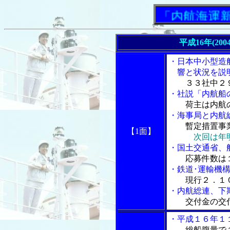
「内航海運新聞」
平成16年(200
・日本中小型造
響と状況を説
３３社中２
・社説「内航船
荷主は内航
・海事局と内航
暫定措置事
【1面】
次回は年
・国土交通省、
応募件数は
・鉄道･運輸機
現行２．１
・内航総連、下
交付金の交
・平成１６年１
総船腹量で