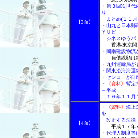
・第３回次世代
り
まとめ(１１月
【3面】
・山九と日本郵
ＹＵビ
ジネスゆうパ
香港/東京
・岡南建設物流が
負債総額は
・九州運輸局が
・関東沿海海運
・センコーが自
・
《資料》
暫定
～平成
１６年１１月１
・
《資料》
海上
を
改正する法律
【4面】
平成１７年
・代理人制度等