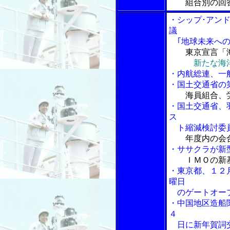
組合別の回
・シップ･アン
議
｢地球未来への
東京宣言「
新たな海
・内航総連、一
・国土交通省の
海員組合、
・国土交通省、
ス
ト縮減検討委
年度内の会
・ササクラが新
ＩＭＯの新
・東京都、１２
曜日
のゲートオー
・中国地区造船
４
日に新年賀詞交