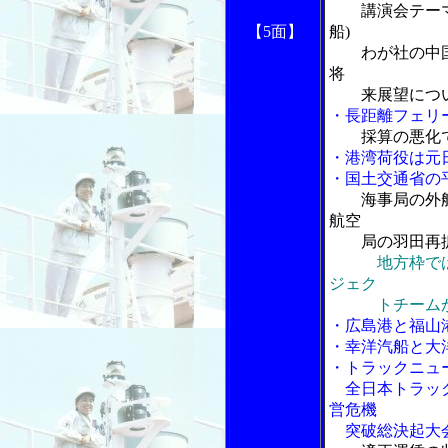
講演会テー
【5面】
船)
わが社の中国へ
将
来展望について
・長距離フェリ
採算の悪化
・港湾荷役は元
・国土交通省の
海事局の外
航空
局の羽田再拡
地方枠では
ジェク
トチームが
・広島港と福山
・幸洋汽船と大
・トラックニュ
全日本トラック
営危機
突破総決起大会