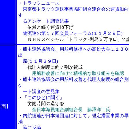
・トラックニュース
東京都トラック運送事業協同組合連合会の運賃動向
す
るアンケート調査結果
依然と続く運賃値下げ
物流連の第１７回会員フォーラム(１１月２９日)
ＮＨＫスペシャル「トラック･列島３万キロ」で
・船主連絡協議会、用船料修復への高松大会に１３０
出
席(１１月２９日)
代理人制度に約７割が賛成
用船料改善に向けて積極的な取り組みを確認
・船主連絡協議会の用船料改善と代理人制度の組合別
ケ
ート調査の意見集
・「このひとに聞く」
労働時間の遵守を
6面】
全日本海員組合副組合長 藤澤洋二氏
・内航総連が日本経団連に対して、暫定措置事業の早
消
論に反論