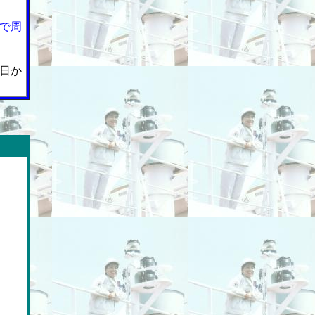
で周
日か