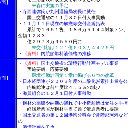
3面】
来春に実施の予定
・寺西達弥氏が九州運輸局次長に就任
国土交通省の１１月３０日付人事異動
・１１月１１日現在の解撤等交付金総括表
累計で１６５１隻、１８６万５１４４対象トン、
金額１２３３
億２９７３万９５５０円に
未交付額は１２１億６０３万４４２５円
・
《資料》
内航船燃料油価格の推移
・
《資料》
国土交通省の環境行動計画モデル事業
実施要綱、応募要領
環境行動計画第１章に掲げる６つの改革
4面】
・日本経団連が２００３年度の二酸化炭素排出量を公
内航総連は前年度比４．５％の減少
・海員組合の１２月１日付人事移動
・鋼材の高騰や納期の遅れで中小造船所は受注を手控
経済産業省が鋼材手当て難で流通業者に要請
・国土交通省の第１２回港湾分科会で常陸那珂港など
の
港湾計画を了承