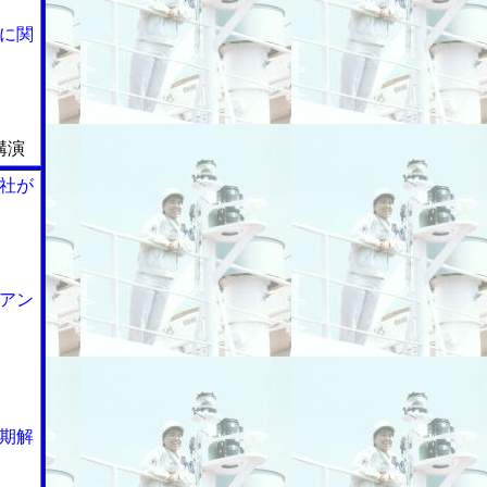
に関
講演
社が
アン
期解