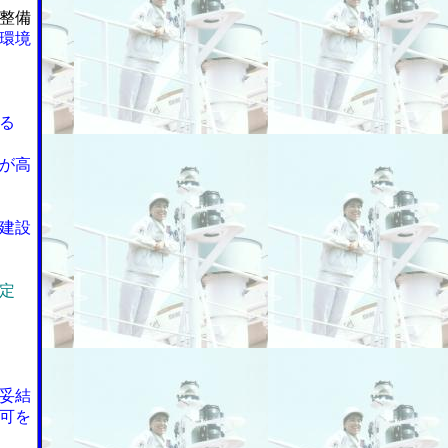
整備
環境
る
が高
建設
定
妥結
可を