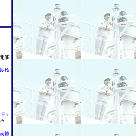
開催
度検
日)
承
実施