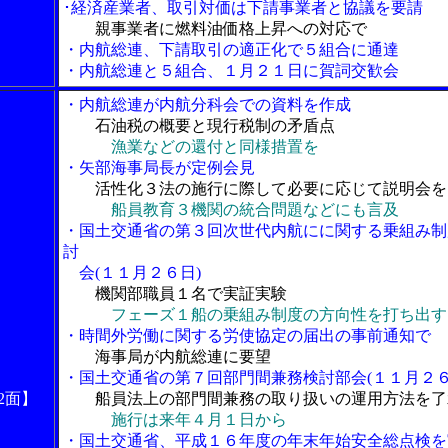
･経済産業者、取引対価は下請事業者と協議を要請
親事業者に燃料油価格上昇への対応で
・内航総連、下請取引の適正化で５組合に通達
・内航総連と５組合、１月２１日に賀詞交歓会
・内航総連が内航分科会での資料を作成
石油税の概要と現行税制の矛盾点
漁業などの還付と同様措置を
・矢部海事局長が定例会見
活性化３法の施行に際して必要に応じて説明会を
船員教育３機関の統合問題などにも言及
・国土交通省の第３回次世代内航にに関する乗組み制
討
会(１１月２６日)
機関部職員１名で実証実験
フェーズ１船の乗組み制度の方向性を打ち出す
・時間外労働に関する労使協定の届出の事前通知で
海事局が内航総連に要望
・国土交通省の第７回部門間兼務検討部会(１１月２６
2面】
船員法上の部門間兼務の取り扱いの運用方法を了
施行は来年４月１日から
・国土交通省、平成１６年度の年末年始安全総点検を