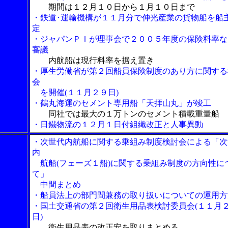
期間は１２月１０日から１月１０日まで
・鉄道･運輸機構が１１月分で伸光産業の貨物船を船
定
・ジャパンＰＩが理事会で２００５年度の保険料率な
審議
内航船は現行料率を据え置き
・厚生労働省が第２回船員保険制度のあり方に関する
会
を開催(１１月２９日)
・鶴丸海運のセメント専用船「天拝山丸」が竣工
同社では最大の１万トンのセメント積載重量船
・日鐵物流の１２月１日付組織改正と人事異動
・次世代内航船に関する乗組み制度検討会による「次
内
航船(フェーズ１船)に関する乗組み制度の方向性に
て」
中間まとめ
・船員法上の部門間兼務の取り扱いについての運用方
・国土交通省の第２回衛生用品表検討委員会(１１月
日)
衛生用品表の改正安を取りまとめる