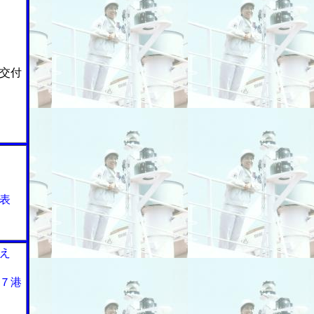
交付
表
え
７港