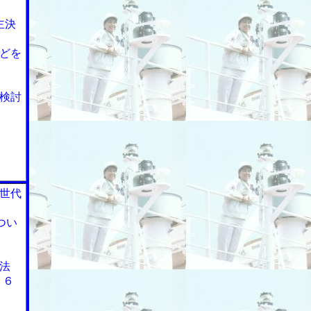
主決
どを
検討
世代
つい
法
２６