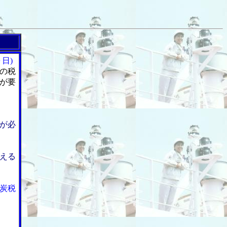
日)
の税
が要
が必
える
炭税