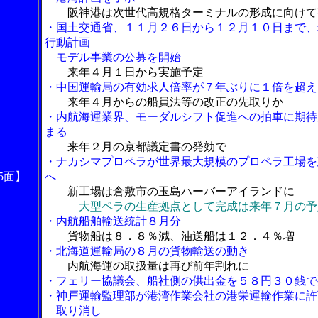
阪神港は次世代高規格ターミナルの形成に向けて
・国土交通省、１１月２６日から１２月１０日まで、
行動計画
モデル事業の公募を開始
来年４月１日から実施予定
・中国運輸局の有効求人倍率が７年ぶりに１倍を超え
来年４月からの船員法等の改正の先取りか
・内航海運業界、モーダルシフト促進への拍車に期待
まる
来年２月の京都議定書の発効で
・ナカシマプロペラが世界最大規模のプロペラ工場を
5面】
へ
新工場は倉敷市の玉島ハーバーアイランドに
大型ペラの生産拠点として完成は来年７月の予
・内航船舶輸送統計８月分
貨物船は８．８％減、油送船は１２．４％増
・北海道運輸局の８月の貨物輸送の動き
内航海運の取扱量は再び前年割れに
・フェリー協議会、船社側の供出金を５８円３０銭で
・神戸運輸監理部が港湾作業会社の港栄運輸作業に許
取り消し