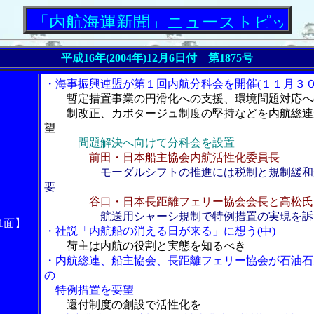
「内航海運新聞」ニューストピックス
平成16年(2004年)12月6日付 第1875号
・海事振興連盟が第１回内航分科会を開催(１１月３０
暫定措置事業の円滑化への支援、環境問題対応へ
制改正、カボタージュ制度の堅持などを内航総連
望
問題解決へ向けて分科会を設置
前田・日本船主協会内航活性化委員長
モーダルシフトの推進には税制と規制緩和
要
谷口・日本長距離フェリー協会会長と高松氏
航送用シャーシ規制で特例措置の実現を訴
1面】
・社説「内航船の消える日が来る」に想う(中)
荷主は内航の役割と実態を知るべき
・内航総連、船主協会、長距離フェリー協会が石油石
の
特例措置を要望
還付制度の創設で活性化を