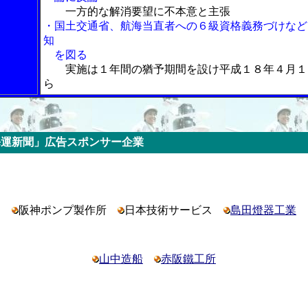
一方的な解消要望に不本意と主張
・国土交通省、航海当直者への６級資格義務づけなど
知
を図る
実施は１年間の猶予期間を設け平成１８年４月１
ら
スポンサー企業
阪神ポンプ製作所
日本技術サービス
島田燈器工業
山中造船
赤阪鐵工所