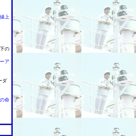
値上
下の
ーア
ーダ
の命