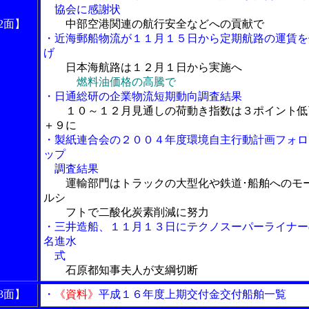
協会に感謝状
2面】
中部空港関連の航行安全などへの貢献で
・近海郵船物流が１１月１５日から定期航路の運賃を
げ
日本海航路は１２月１日から実施へ
燃料油価格の高騰で
・日通総研の企業物流短期動向調査結果
１０～１２月見通しの荷動き指数は３ポイント低
＋９に
・製紙連合会の２００４年度環境自主行動計画フォロ
ップ
調査結果
運輸部門はトラックの大型化や鉄道･船舶へのモ
ルシ
フトで二酸化炭素削減に努力
・三井造船、１１月１３日にテクノスーパーライナー
名進水
式
石原都知事夫人が支綱切断
3面】
・
《資料》
平成１６年度上期交付金交付船舶一覧