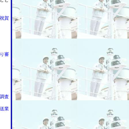
祝賀
り審
調査
送業