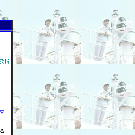
務指
査
る