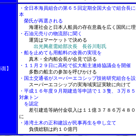
・全日本海員組合の第６５回定期全国大会で組合長に
本
榮氏が再選される
海運社会と日本人船員の存在意義を広く国民に理
・石油元売りの物流部に聞く
運賃はマーケットで決める
出光興産需給部次長 長谷川彰氏
・船を止めても用船料の改善の実現を
真木・全内船会長が会見で語る
・１１月２９日に高松で拡大船主連絡協議会を開催
6面】
多数の船主の参加を呼びかける
・国土交通省がスーパーエコシップ技術研究組合を設
スーパーエコシップの実海域実証実験に向けて
・平成１６年度９月期建造等申請で１３隻、３万８５
対象トン
を認定
差引建造等納付金収入は１１億３７８６万４８０
に
・港湾土木の正和建設が民事再生を申し立て
負債総額は約１０億円