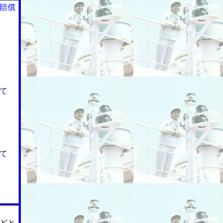
賠償
て
て
どと