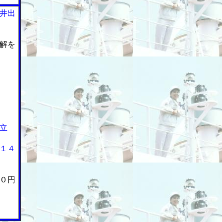
井出
解を
立
１４
０円