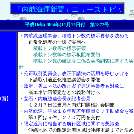
「内航海運新聞」ニューストピックス
平成16年(2004年)11月15日付 第1872号
・内航総連理事会、積載トン数の標示要領を決める
正常化処理の一環で実施へ
積載トン数等の標示要領
積載トン数等の標示板配布要領
積載トン数の確認等に係る実態調査に関する実
針
・公正取引委員会、改正下請法の活用を呼びかける
下請取引適正化推進講習会を開催
・政府、省エネ法の改正案で運送事業者も対象に
省エネ計画策定などの義務付けへ
1面】
・立石・内航総連会長が記者会見
１２月７日に当局と内航問題検討会開催
・内航総連、平成１６年度若年船員ＯＪＴ助成金を審
第１回は９件、２７０万円を交付
・限定近海に相当する航行区域に関する懇談会
沖縄地区での限定近海区域は沖縄本島までと決め