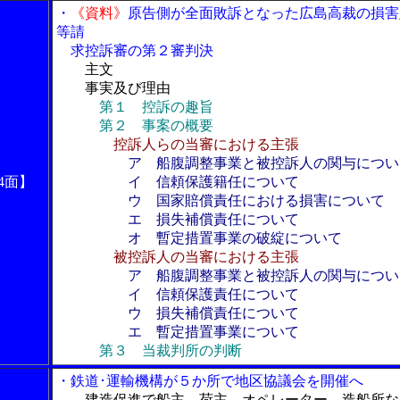
・
《資料》
原告側が全面敗訴となった広島高裁の損害
等請
求控訴審の第２審判決
主文
事実及び理由
第１ 控訴の趣旨
第２ 事案の概要
控訴人らの当審における主張
ア 船腹調整事業と被控訴人の関与につい
4面】
イ 信頼保護籍任について
ウ 国家賠償責任における損害について
エ 損失補償責任について
オ 暫定措置事業の破綻について
被控訴人の当審における主張
ア 船腹調整事業と被控訴人の関与につい
イ 信頼保護責任について
ウ 損失補償責任について
エ 暫定措置事業について
第３ 当裁判所の判断
・鉄道･運輸機構が５か所で地区協議会を開催へ
建造促進で船主、荷主、オペレーター、造船所な