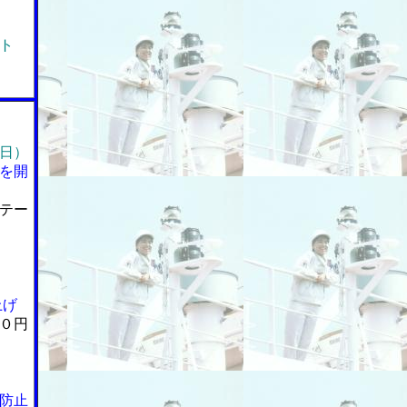
ト
日）
を開
テー
上げ
０円
防止