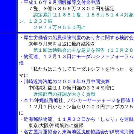
・平成１６年９月期解撤等交付金申請
７隻、３億５８５６万２３００円を認定
認定累計は１６５１隻、１８６万５１４４対象
ン、１２３３億
２９７３万９５５０円に
・厚生労働省の船員保険制度のあり方に関する検討会
来年９月末を目途に最終結論を
第１回は勉強会の主な意見を報告（１０月２８
・物流連、１２月１３日にモーダルシフトフォーラム
催
「私たちはこうしてモーダルシフトを行った」を
マに
・川崎近海汽船の２００４年９月中間決算
中間純利益は１０億円強の３３４％増に
近海部門の好調が大きく貢献
・本土/沖縄航路船社、バンカーサーチャージを再値
１２月１日からトン当たり２００円アップの２５
に
・近海郵船物流、１１月２２日から「しゅり」を運航
東京/大阪/沖縄航路に復帰
・名古屋海運協会と東海地区曳船協議会が伊勢湾海難