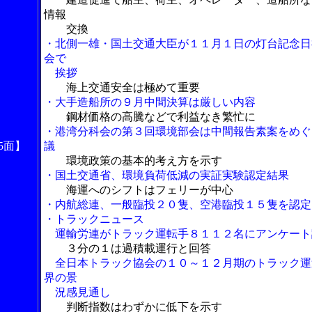
情報
交換
・北側一雄・国土交通大臣が１１月１日の灯台記念日
会で
挨拶
海上交通安全は極めて重要
・大手造船所の９月中間決算は厳しい内容
鋼材価格の高騰などで利益なき繁忙に
・港湾分科会の第３回環境部会は中間報告素案をめぐ
5面】
議
環境政策の基本的考え方を示す
・国土交通省、環境負荷低減の実証実験認定結果
海運へのシフトはフェリーが中心
・内航総連、一般臨投２０隻、空港臨投１５隻を認定
・トラックニュース
運輸労連がトラック運転手８１１２名にアンケート
３分の１は過積載運行と回答
全日本トラック協会の１０～１２月期のトラック運
界の景
況感見通し
判断指数はわずかに低下を示す