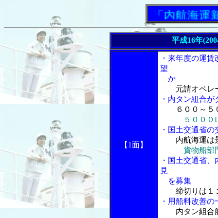
「内航海運新聞」
平成16年(20
・来年度の運賃
望
か
元請オペレ
・内タン組合が
６００～５
５０００
・国土交通省の
内航海運は景
【1面】
貨物船部
・国土交通省、
見
を募集
締切りは１
・用船料改善の
内タン組合