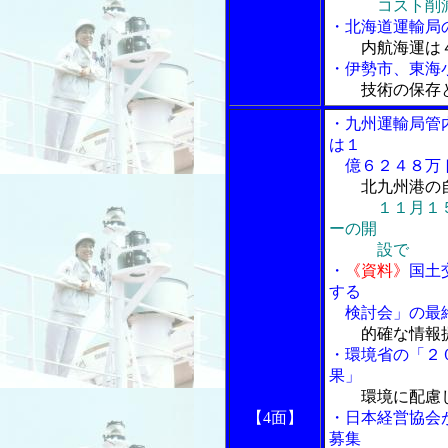
コスト削
・北海道運輸局
内航海運は
・伊勢市、東海
技術の保存
・九州運輸局管
は１
億６２４８万
北九州港の
１１月１
ーの開
設で
・
《資料》
国土
する
検討会」の最終
的確な情報
・環境省の「２
果」
環境に配慮
【4面】
・日本経営協会
募集