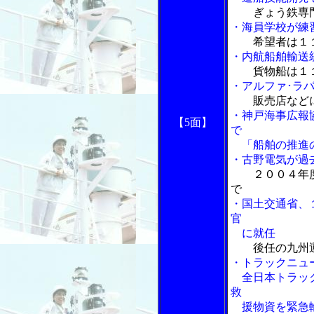
ぎょう鉄専
・海員学校が練
希望者は１
・内航船舶輸送
貨物船は１
・アルファ･ラ
販売店など
・神戸海事広報
【5面】
で
「船舶の推進の
・古野電気が過
２００４年
で
・国土交通省、
官
に就任
後任の九州
・トラックニュ
全日本トラック
救
援物資を緊急