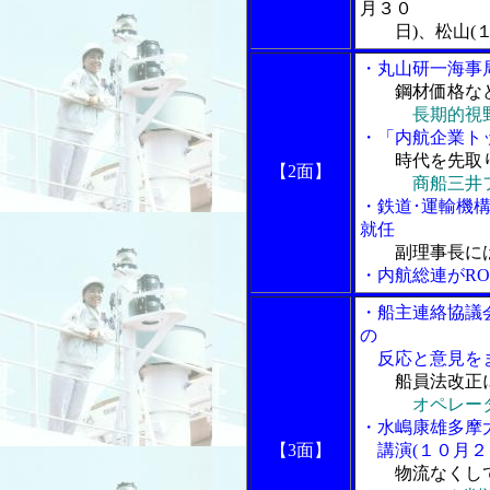
月３０
日)、松山(１
・丸山研一海事
鋼材価格な
長期的視
・「内航企業ト
時代を先取
【2面】
商船三井
・鉄道･運輸機
就任
副理事長に
・内航総連がRO
・船主連絡協議
の
反応と意見を
船員法改正
オペレー
・水嶋康雄多摩
【3面】
講演(１０月２
物流なくし