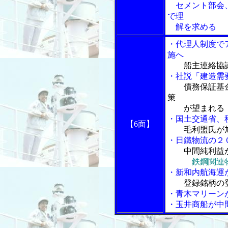
セメント部会、
で理
解を求める
・代理人制度で
施へ
船主連絡協
・社説「建造需要
債務保証基
策
が望まれる
・国土交通省、
【6面】
毛利盟氏が
・日鐵物流の２
中間純利益
鉄鋼関連
・新和内航海運
登録銘柄の
・青木マリーン
・玉井商船が中