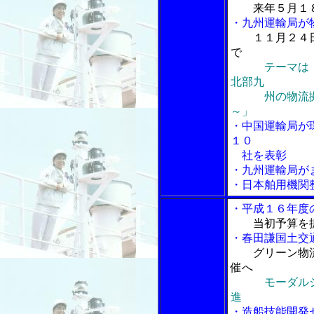
来年５月１
・九州運輸局が
１１月２４
で
テーマは
北部九
州の物流拠点
～」
・中国運輸局が
１０
社を表彰
・九州運輸局が
・日本舶用機関
・平成１６年度
当初予算を
・春田謙国土交
グリーン物
催へ
モーダル
進
・造船技能開発