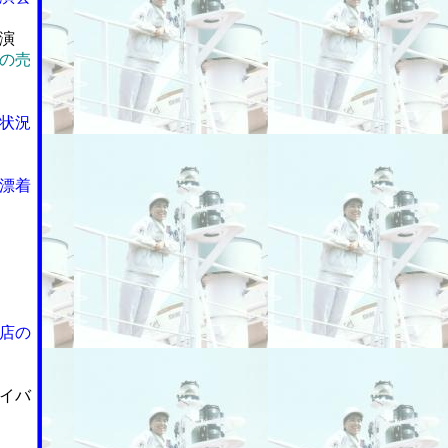
演
の売
状況
漂着
店の
イバ