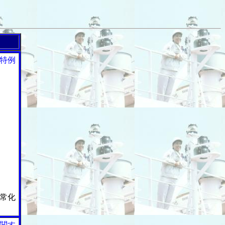
特例
常化
関す