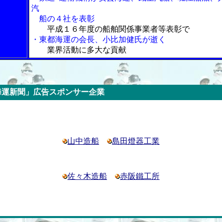
汽
船の４社を表彰
平成１６年度の船舶関係事業者等表彰で
・東都海運の会長、小比加健氏が逝く
業界活動に多大な貢献
告スポンサー企業
山中造船
島田燈器工業
佐々木造船
赤阪鐵工所