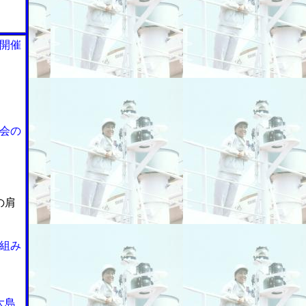
開催
会の
の肩
組み
大島