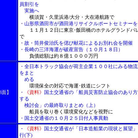
員割引を
実施へ
横須賀・久里浜港/大分・大在港航路で
・山形県酒田市が酒田港リサイクルポートセミナーを
１１月１２日に東京･飯田橋のホテルグランドパ
で
・故・筒井俊治氏を偲び献花によるお別れ会を開催
・長崎の三洋海運が破産宣告（１０月１８日）
負債総額は約８億１０００万円
・全日本トラック協会が荷主企業１００社にみる物流
をまと
める
環境保全の対応で海運･鉄道にシフト
3面】
・
《資料》
国土交通省の「船員災害防止協会のあり方
する
検討会」の最終取りまとめ（上）
船員を取り巻く環境変化などを視野に
・国土交通省の１０月２５日付人事異動
・
《資料》
国土交通省が「日本造船業の現状と展望」
行(下)