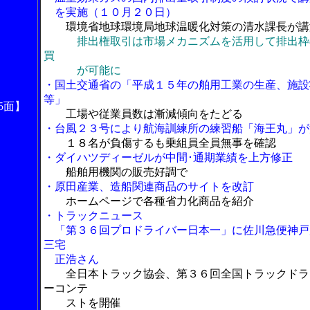
を実施（１０月２０日）
環境省地球環境局地球温暖化対策の清水課長が講
排出権取引は市場メカニズムを活用して排出枠
買
が可能に
・国土交通省の「平成１５年の舶用工業の生産、施設
等」
5面】
工場や従業員数は漸減傾向をたどる
・台風２３号により航海訓練所の練習船「海王丸」が
１８名が負傷するも乗組員全員無事を確認
・ダイハツディーゼルが中間･通期業績を上方修正
船舶用機関の販売好調で
・原田産業、造船関連商品のサイトを改訂
ホームページで各種省力化商品を紹介
・トラックニュース
「第３６回プロドライバー日本一」に佐川急便神戸
三宅
正浩さん
全日本トラック協会、第３６回全国トラックドラ
ーコンテ
ストを開催