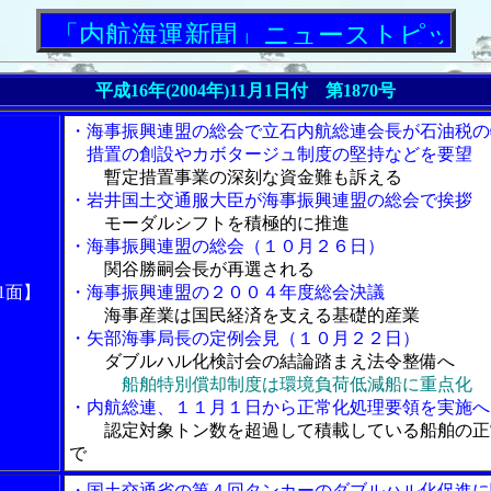
「内航海運新聞」ニューストピックス
平成16年(2004年)11月1日付 第1870号
・海事振興連盟の総会で立石内航総連会長が石油税の
措置の創設やカボタージュ制度の堅持などを要望
暫定措置事業の深刻な資金難も訴える
・岩井国土交通服大臣が海事振興連盟の総会で挨拶
モーダルシフトを積極的に推進
・海事振興連盟の総会（１０月２６日）
関谷勝嗣会長が再選される
1面】
・海事振興連盟の２００４年度総会決議
海事産業は国民経済を支える基礎的産業
・矢部海事局長の定例会見（１０月２２日）
ダブルハル化検討会の結論踏まえ法令整備へ
船舶特別償却制度は環境負荷低減船に重点化
・内航総連、１１月１日から正常化処理要領を実施へ
認定対象トン数を超過して積載している船舶の正
で
・国土交通省の第４回タンカーのダブルハル化促進に