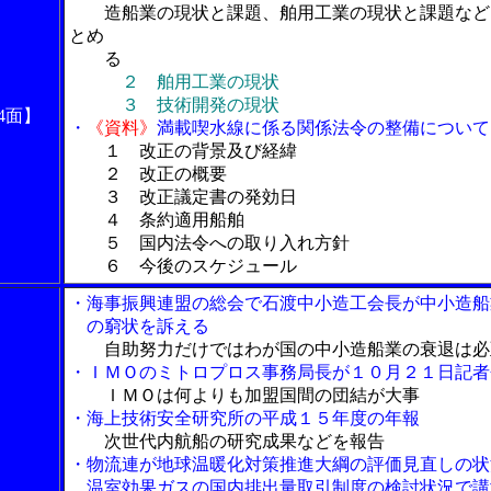
造船業の現状と課題、舶用工業の現状と課題など
とめ
る
２ 舶用工業の現状
３ 技術開発の現状
4面】
・
《資料》
満載喫水線に係る関係法令の整備について
１ 改正の背景及び経緯
２ 改正の概要
３ 改正議定書の発効日
４ 条約適用船舶
５ 国内法令への取り入れ方針
６ 今後のスケジュール
・海事振興連盟の総会で石渡中小造工会長が中小造船
の窮状を訴える
自助努力だけではわが国の中小造船業の衰退は必
・ＩＭＯのミトロプロス事務局長が１０月２１日記者
ＩＭＯは何よりも加盟国間の団結が大事
・海上技術安全研究所の平成１５年度の年報
次世代内航船の研究成果などを報告
・物流連が地球温暖化対策推進大綱の評価見直しの状
温室効果ガスの国内排出量取引制度の検討状況で講