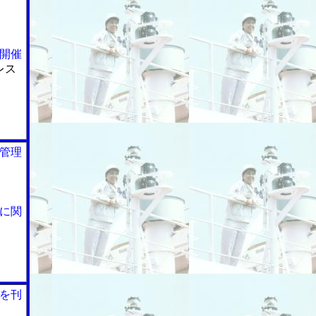
開催
レス
管理
に関
を刊