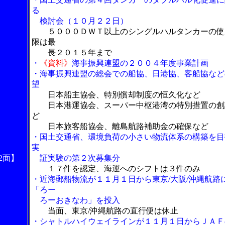
る
検討会（１０月２２日）
５０００ＤＷＴ以上のシングルハルタンカーの使
限は最
長２０１５年まで
・
《資料》
海事振興連盟の２００４年度事業計画
・海事振興連盟の総会での船協、日港協、客船協など
望
日本船主協会、特別償却制度の恒久化など
日本港運協会、スーパー中枢港湾の特別措置の創
ど
日本旅客船協会、離島航路補助金の確保など
・国土交通省、環境負荷の小さい物流体系の構築を目
実
2面】
証実験の第２次募集分
１７件を認定、海運へのシフトは３件のみ
・近海郵船物流が１１月１日から東京/大阪/沖縄航路
「ろー
ろーおきなわ」を投入
当面、東京/沖縄航路の直行便は休止
・シャトルハイウェイラインが１１月１日からＪＡＦ