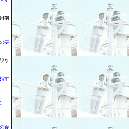
用期
の要
設な
指す
に
の会