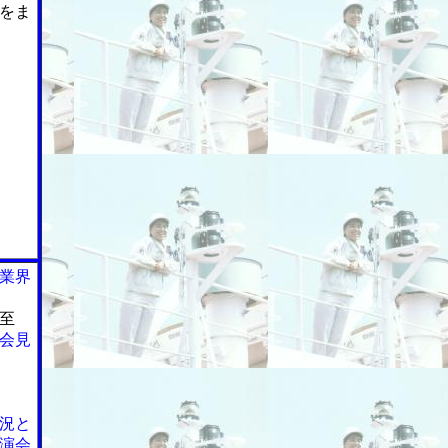
をま
業界
至
会見
況と
演会