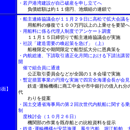
・若戸港湾建設が自己破産を申し立てへ
負債総額は約１１億円、池畑組の連鎖で
・船主連絡協議会が１１月２９日に高松で拡大会議を
用船料の修復で１００万円以上の上乗せを要望へ
・用船料に係る代理人制度でアンケート調査
１１月１５日締切りで船主連絡協議会が実施
・社説「建造需要の喚起策を急げ」（上）
船種限定や期間限定で船型拡大分に恩典策を
・内航総連、下請取引適正化月間における下請法講習
開
催で組合員に通達
公正取引委員会などが全国の１８会場で実施
・暫定措置事業の円滑な実施で四宮全海運会長が会見
鉄道･運輸機構に商工中金や市中銀行の借入れ分
6面】
代
わりを提案
・国土交通省海事局の第２回次世代内航船に関する乗
制
度検討会（１０月２６日）
機関部の作業を既存船との比較資料を提示
・鉄道･運輸機構が安芸海運、鳳生汽船、堀江船舶、