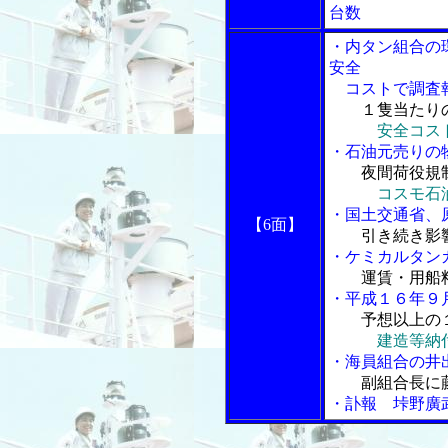
台数
・内タン組合の
安全
コストで調査
１隻当たり
安全コス
・石油元売りの
夜間荷役規
コスモ石
・国土交通省、
【6面】
引き続き影
・ケミカルタン
運賃・用船
・平成１６年９
予想以上の
建造等納
・海員組合の井
副組合長に
・訃報 垰野廣武