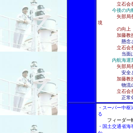
立石会長、峠
今後の内
矢部局
境
の向上
加藤教授、第
懸念
立石会
当面
内航海運
矢部局
安全
加藤教
物流
立石会
正常
・スーパー中枢
る
フィーダー
・国土交通省海
か