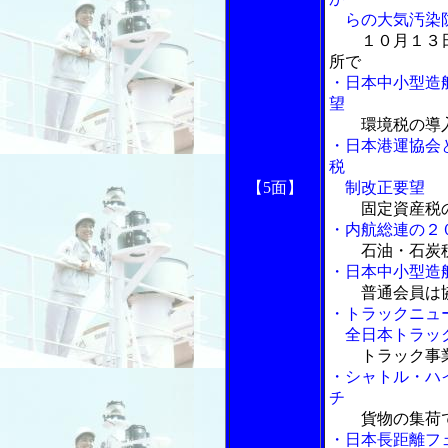
らの大気汚染防
１０月１３
所で
・日本中小型造
望
環境税の導
・日本港運協会
税
【5面】
制改正要望
固定資産税
・内航総連の２
石油・石炭
・日本中小型造
普通会員は
・トラックニュ
全日本トラック
トラック事
・シャトル・ハ
チ
貨物の集荷
・日本長距離フ