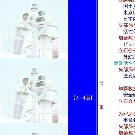
国土
東京理科大
日本内航海
矢部局
活性
加藤教
ビジ
立石会
外航
事業活性
矢部局
激変
を
加藤教
安全
【2～4面】
立石会
重
みがあ
事業
矢部局
加藤教授、