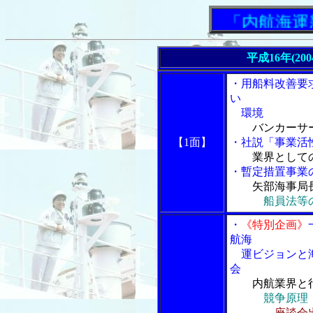
「内航海運新聞
平成16年(20
・用船料改善要
い
環境
バンカーサ
【1面】
・社説「事業活
業界として
・暫定措置事業
矢部海事局
船員法等
・
《特別企画》
航海
運ビジョンと海
会
内航業界と
競争原理
座談会