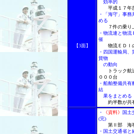
効率的
平成１７年
・「海守」事務
める
７件の乗り
・物流連と物流
催
【3面】
物流ＥＤＩ
・四国運輸局、
貨物
の動向
トラック航送
０００台
・船舶整備共有
結
果をまとめる
約半数が共
・
《資料》
国土
(完)
第Ⅱ部 海
・国土交通省と