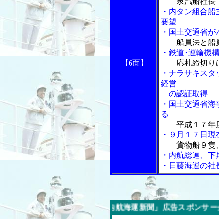
泉汽船社長
・内タン組合船
要望
・国土交通省が
船員法と船
・鉄道･運輸機
【6面】
応札締切り
・ナラサキスタ
経営
の認証取得
・国土交通省海
る
平成１７年
・９月１７日現
貨物船９隻
・内航総連、下
・日藤海運の社
今週の「内航海運新聞」広告スポンサー企業