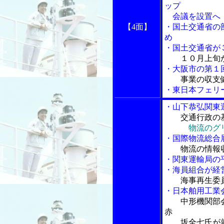
ップ
会議を設置へ
【4面】
・国土交通省の
め
・国土交通省が
１０月上旬
・大阪市の第１
事業の収支
・東日本フェリ
・山下恭弘関東
交通行政の
物流のグ
・国際物流総合
物流の情報収
・関東運輸局の
・海員組合が経
海事再生委
・日本舶用工業
中形機関部
赤
坂全七氏が