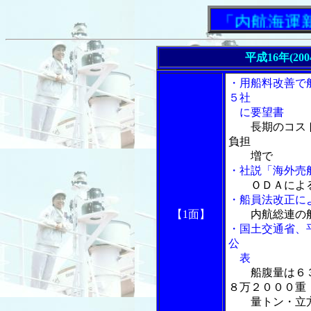
「内航海運新聞」
平成16年(20
・用船料改善で
５社
に要望書
長期のコス
負担
増で
・社説「海外売
ＯＤＡによ
・船員法改正に
【1面】
内航総連の
・国土交通省、
公
表
船腹量は６
８万２０００重
量トン・立方