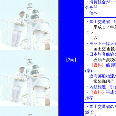
・海員組合が１
会を開
催へ
・国土交通省、
平成１７年
グラ
ム
・モットーは人
国土交通省
・日本旅客船協
【2面】
石油石炭税
・
《資料》
船員
(案)
・近海郵船物流
常陸那珂/
・内航総連、引
・
《資料》
平成
推移
・国土交通省の
減で