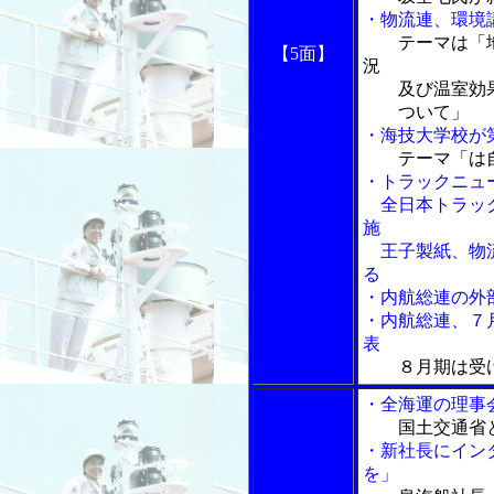
・物流連、環境
テーマは「
【5面】
況
及び温室効果
ついて」
・海技大学校が
テーマ「は
・トラックニュ
全日本トラック
施
王子製紙、物流
る
・内航総連の外
・内航総連、７
表
８月期は受
・全海運の理事
国土交通省
・新社長にイン
を」