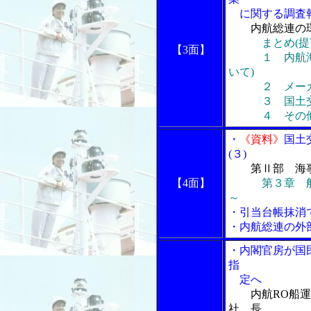
に関する調査
内航総連の
まとめ(提
【3面】
１ 内航海運
いて)
２ メーカー
３ 国土交
４ その他
・
《資料》
国土
(３)
第Ⅱ部 海
【4面】
第３章 
～
・引当台帳抹消
・内航総連の外
・内閣官房が国
指
定へ
内航RO船
社、長