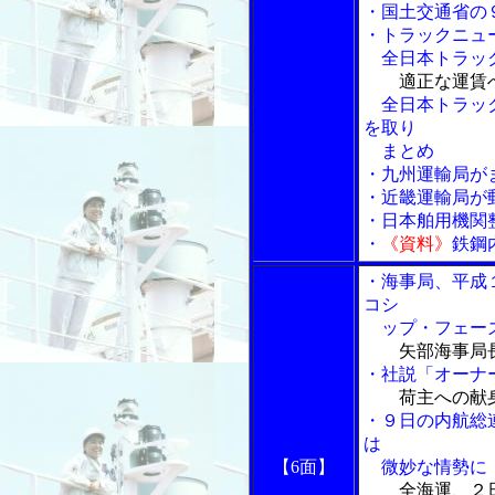
・国土交通省の
・トラックニュ
全日本トラック
適正な運賃
全日本トラック
を取り
まとめ
・九州運輸局が
・近畿運輸局が
・日本舶用機関
・
《資料》
鉄鋼
・海事局、平成
コシ
ップ・フェー
矢部海事局
・社説「オーナ
荷主への献身
・９日の内航総
は
【6面】
微妙な情勢に
全海運、２