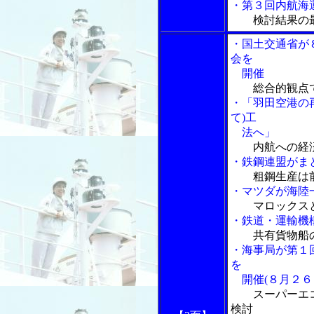
・第３回内航海
検討結果の
・国土交通省が
会を
開催
総合的観点
・「羽田空港の
て)工
法へ」
内航への経
・鉄鋼連盟がま
粗鋼生産は
・マツダが海陸
マロックス
・鉄道・運輸機
共有貨物船
・海事局が第１
を
開催(８月２６
スーパーエ
検討