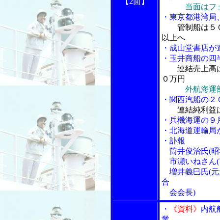
【2面】
当面はフ
・東京都港湾局
管制船は５
以上へ
・成山堂書店が
・玉井商船の四
連結売上高
０万円
外航海運
・関西汽船の２
連結純利益
・兵機海運の９
・北海道運輸局
・訃報
筒井俊治氏(昭
市瀬いねさん(
増井義巳氏(元
合
会会長)
・
《資料》
内航
業