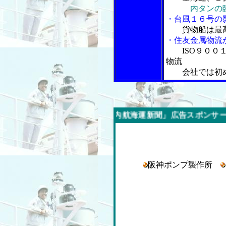
内タンの
・台風１６号の
貨物船は最
・住友金属物流
ISO９０
物流
会社では初
今週の「内航海運新聞」広告スポンサー企業
阪神ポンプ製作所