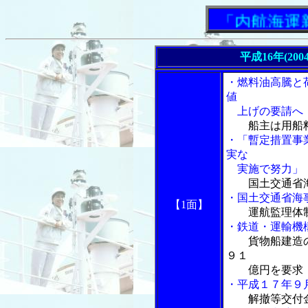
「内航海運新聞」
平成16年(20
・燃料油高騰と
値
上げの要請へ
船主は用船
・「暫定措置事
実な
実施で努力」
国土交通省
・国土交通省海
【1面】
運航監理体
・鉄道・運輸機
貨物船建造
９１
億円を要求
・平成１７年９
解撤等交付