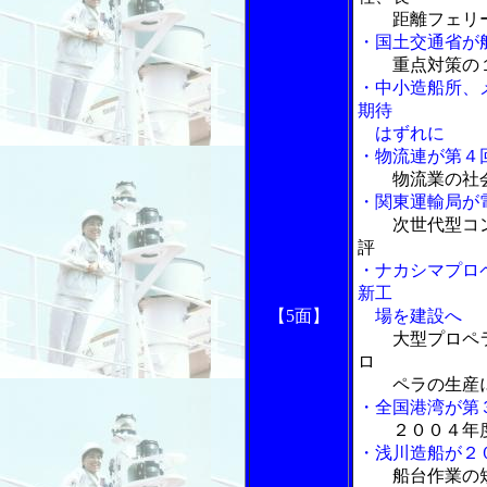
距離フェリー
・国土交通省が
重点対策の
・中小造船所、
期待
はずれに
・物流連が第４
物流業の社
・関東運輸局が
次世代型コ
評
・ナカシマプロ
新工
【5面】
場を建設へ
大型プロペ
ロ
ペラの生産
・全国港湾が第
２００４年
・浅川造船が２
船台作業の