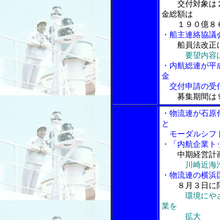
交付対象は
金総額は
１９０億８６
・船主連絡協議
船員法改正
要望内容
・内航総連が平
金
交付申請の受
募集期間は
・物流連が石原
と
モーダルシフト
・「内航企業ト
中期経営計
川崎近海
・物流連の横浜
８月３日に
環境にや
業を
拡大