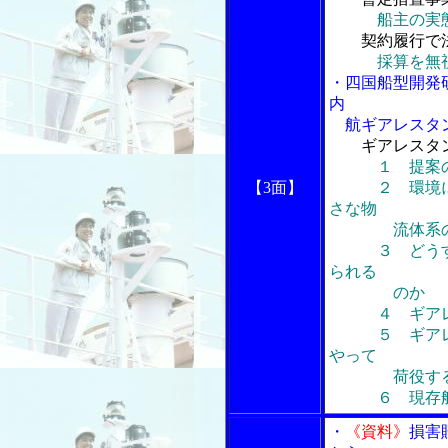
船主の実
契約履行で
採算を無
・四国船型開発
内
航ギアレスタ
ギアレスタ
１ 提案
【3面】
２ 環境にや
さな物
流体系の構
３ どうすれ
られる
のか
４ ギアレス
５ ギアレス
やって
荷役する
６ 現存船
・
《資料》
損害