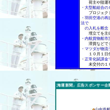
荷主や陸運
・大型船組合の
プロジェク
・羽田空港の再
法で
の入札を断念
埋立てを主
・内航貨物船市
滞貨などで
・マツダが物流
１０月１日
・正常化賦課金
未交付の１
今週の「内航海運新聞」広告スポンサー企業
山中造