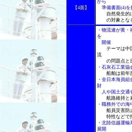
から
【4面】
準備書面(4)を
自然発生的
の対象となる
・物流連が黄・
を
開催
テーマは中
流
の問題点と日
・石灰石工業協
船舶は前年
・全日本海員組
財
人や国土交通省
航路維持と
・職務外での海
船員災害防
特性などで
・北陸信越運輸
展開