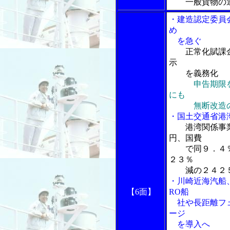
一般貨物の
・建造認定委員
め
を急ぐ
正常化賦課
示
を義務化
申告期限
にも
無断改造の
・国土交通省港
港湾関係事
円、国費
で同９．４％
２３％
減の２４２
・川崎近海汽船
【6面】
RO船
社や長距離フェ
ージ
を導入へ