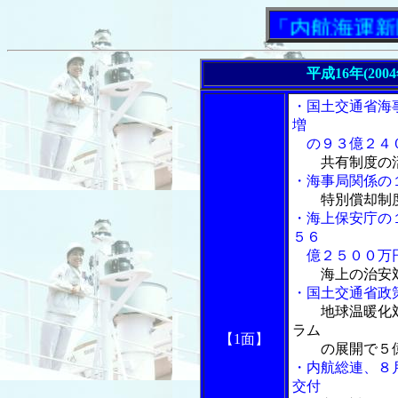
「内航海運新聞」ニ
平成16年(200
・国土交通省海
増
の９３億２４
共有制度の
・海事局関係の
特別償却制
・海上保安庁の
５６
億２５００万
海上の治安
・国土交通省政
地球温暖化
ラム
【1面】
の展開で５億
・内航総連、８
交付