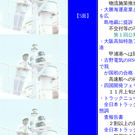
物流施策推
・大勝海運産業
【5面】
を広
島地裁に提訴
不交付等の不
第１回公
・大阪高知特急
港
甲浦港へは
・古野電気のH
で我
が国初の合格
高速船への
・四国開発フェ
１１月上旬
・トラックニュ
全日本トラック
態調
査報告書
２割以上の
全日本トラック