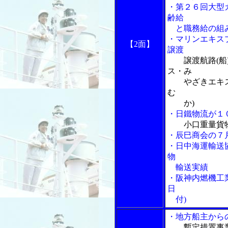
・第２６回大型
齢給
と職務給の組み
・マリンエキス
【2面】
譲渡
譲渡航路(船
ス・み
やざきエキスプ
む
か)
・日鐵物流が１
小口重量貨
・辰巳商会の７
・日中海運輸送
物
輸送実績
・阪神内燃機工
日
付)
・地方船主から
暫定措置事