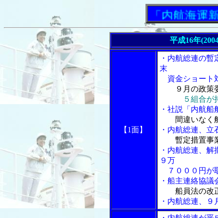
「内航海運新聞」
平成16年(20
・内航総連の暫
末
資金ショート対
９月の政策
５組合が
・社説「内航船
間違いなく
【1面】
・内航総連、立
暫定措置事
・内航総連、解
９万
７０００円が
・船主連絡協議
船員法の改
・内航総連、９
・内航総連が平