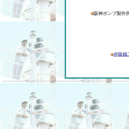
阪神ポンプ製
赤阪鐵