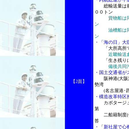
総輸送量は
００トン
貨物船は
ン
油槽船は同０
ン
・「海の日」大
「大所高所
近畿輸送
「生き残り
備後共同
・国土交通省が
阪神港(大阪
【2面】
勢湾
(名古屋港･四
・構造改革特区
カボタージ
第
二船籍制度(今
答
・「新社屋で心