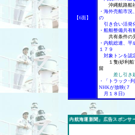
沖縄航路船
・海外売船市況
【6面】
の
引き合い活発
・船舶整備共有
共有条件の
・内航総連、平
１７９
対象トンを認
１隻(砂利
留
差し引き
・「トラック･
NHKが放映(７
月１８日)
今週の「内航海運新聞」広告スポンサー企業