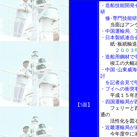
・造船技能開発
研
修･専門技能研
当面はアン
・中国運輸局、
・日本製紙連合
紙･板紙輸
２００３
・造船用鋼材で
竣工の大幅
・中国･山東威
討
を記者会見で
・ブイへの衝突
平成１５年
・四国運輸局が
【5面】
フェリーと
通の
活性化を図
・近畿運輸局が
今年度中に