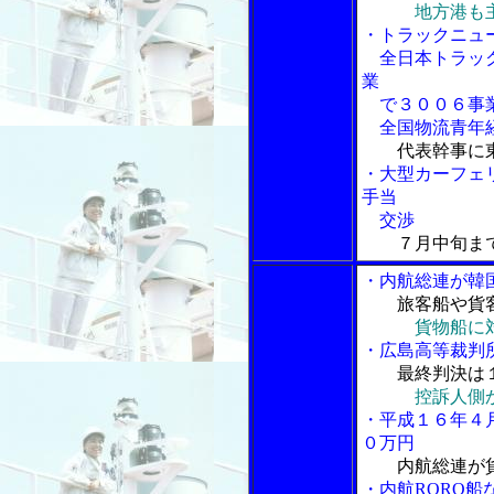
地方港も
・トラックニュ
全日本トラック
業
で３００６事業
全国物流青年経
代表幹事に
・大型カーフェ
手当
交渉
７月中旬ま
・内航総連が韓
旅客船や貨
貨物船に
・広島高等裁判所
最終判決は
控訴人側
・平成１６年４
０万円
内航総連が
・内航RORO