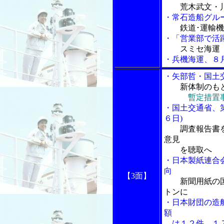
荒木武文・
・常石造船グル
鉄道･運輸
・「営業部で活躍
スミセ海運
・兵機海運、８
・矢部哲・国土
新体制のも
暫定措置
・国土交通省、
６日)
調査報告書
意見
を聴取へ
・日本製紙連合
向
【3面】
新聞用紙の
トンに
・日本財団の造
額
は１２件、１７