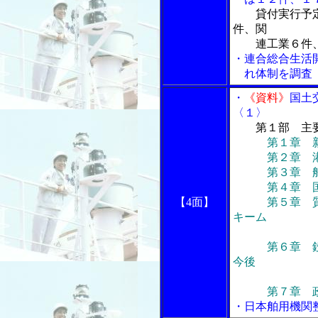
貸付実行予
件、関
連工業６件、
・連合総合生活
れ体制を調査
・
《資料》
国土
〈１〉
第１部 主
第１章 
第２章 港湾
第３章 船員
第４章 国際
【4面】
第５章 質の
キーム
等の導
第６章 鉄道
今後
の考
第７章 政策
・日本舶用機関