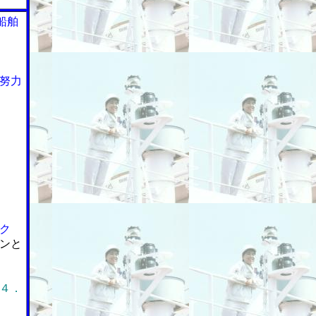
船舶
努力
ク
ンと
４．