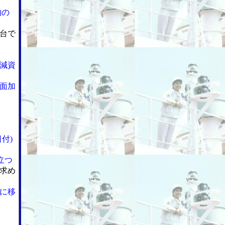
物の
台で
減資
面加
付)
立つ
求め
に移