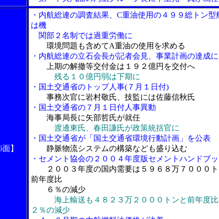
・内航総連の調査結果、C重油使用の４９９総トン型
は機
関部２名制では過重労働に
環境問題も含めてA重油の使用を求める
・内航総連の立石会長が記者会見、事業計画の達成に
上期の解撤等交付金は１９２億円を交付へ
残る１０億円弱は下期に
・国土交通省のトップ人事(７月１日付)
事務次官に岩村敬氏、技監には佐藤信秋氏
・国土交通省の７月１日付人事異動
海事局長に矢部哲氏が就任
渡邊東氏、春田謙氏が政策統括官に
・国土交通省が「国土交通省環境行動計画」を公表
6面】
静脈物流システムの構築なども盛り込む
・セメント協会の２００４年度版セメントハンドブッ
２００３年度の国内需要は５９６８万７０００ト
前年度比
６％の減少
海上輸送も４８２３万２０００トンと前年度比
２％の減少