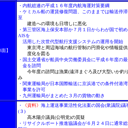
・内航総連の平成１６年度内航海運対策要綱
・ケミカル船の運賃修復問題、このままでは輸送停滞
至
建造への環境も日増しに悪化
・第三管区海上保安本部か７月１日からわが国で初め
AISを
活用した次世代型航行支援システムの運用を開始
東京湾と周辺海域の航行管制の円滑化や情報提供
3面】
度化を図る
・国土交通省が船員中央労働委員会に平成６年度の最
金を諮問
今年度の諮問は漁業(遠洋まぐろ及び大型いか釣り
み
・関東運輸局が日本国際輸送に京浜港での条件付港湾
事業を許可
・九州運輸局がまとめた３月の貨物の動き
・
《資料》
海上運送事業活性化法案の国会(衆議院)議
(３)
高木陽介議員(公明党)の質疑
・リサイクルポート推進協議会が６月２４日に通常総