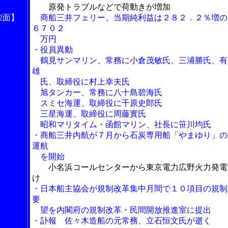
原発トラブルなどで荷動きが増加
2面】
商船三井フェリー、当期純利益は２８２．２％増の
６７０２
万円
・役員異動
鶴見サンマリン、常務に小倉茂敏氏、三浦勝氏、有
雄
氏、取締役に村上幸夫氏
旭タンカー、常務に八十島碧海氏
スミセ海運、取締役に千原史郎氏
三星海運、取締役に周藤實氏
昭和マリタイム・函館マリン、社長に笹川均氏
・商船三井内航が７月から石炭専用船「やまゆり」の
運航
を開始
小名浜コールセンターから東京電力広野火力発電
け
・日本船主協会が規制改革集中月間で１０項目の規制
要
望を内閣府の規制改革・民間開放推進室に提出
・訃報 佐々木造船の元常務、立石恒文氏が逝く