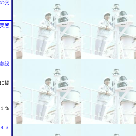
の交
実態
創設
に提
１％
４３