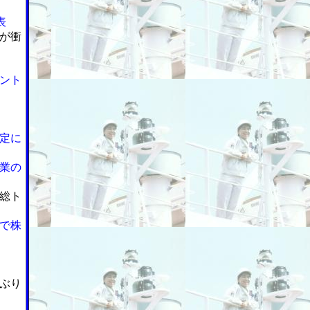
表
が衝
ント
定に
業の
総ト
で株
ぶり