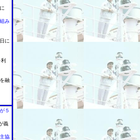
に
組み
日に
を利
を融
が５
が義
主協