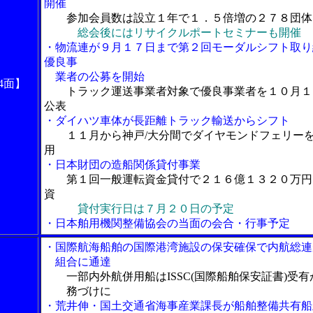
開催
参加会員数は設立１年で１．５倍増の２７８団体
総会後にはリサイクルポートセミナーも開催
・物流連が９月１７日まで第２回モーダルシフト取り
優良事
業者の公募を開始
4面】
トラック運送事業者対象で優良事業者を１０月１
公表
・ダイハツ車体が長距離トラック輸送からシフト
１１月から神戸/大分間でダイヤモンドフェリー
用
・日本財団の造船関係貸付事業
第１回一般運転資金貸付で２１６億１３２０万円
資
貸付実行日は７月２０日の予定
・日本舶用機関整備協会の当面の会合・行事予定
・国際航海船舶の国際港湾施設の保安確保で内航総連
組合に通達
一部内外航併用船はISSC(国際船舶保安証書)受有
務づけに
・荒井伸・国土交通省海事産業課長が船舶整備共有船