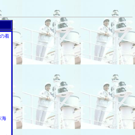
の着
本海