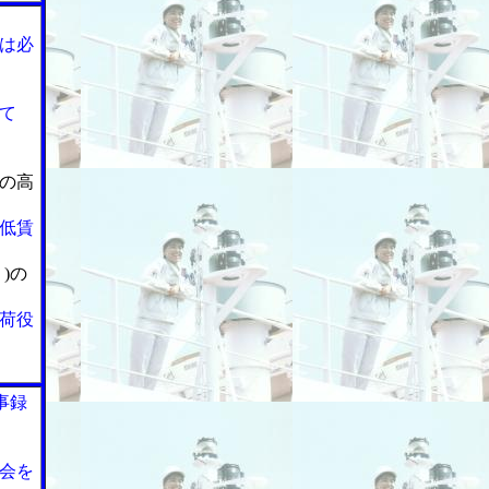
は必
て
の高
低賃
)の
荷役
事録
会を