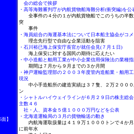
会の総会で挨拶
・高等海難審判庁が内航貨物船海難分析(衝突編)を公
全事件の４分の１が内航貨物船でこのうちの半数
突
事件
・海員組合の海運基本法について日本船主協会がコメ
理念先行型で自由な企業活動を阻害
・石川裕已海上保安庁長官が就任会見(７月１日)
海上保安に対する国民の期待に応えたい
・中小造船と舶用工業が中小企業信用保険法の業種指
期間は７月から９月までの３か月間
・神戸運輸監理部の２００３年度管内造船業・舶用工
現況
中小手造船所の建造実績は３７隻、２万２０００
ン
・シャトルハイウェイラインが６月２９日の株主総会
主数４６
社・人、資本金５億１０００万円などを公表
・北海道運輸局の３月の貨物輸送の動き
5面】
内航海運取扱量は４１９万１０００トンで４か月
に前年水