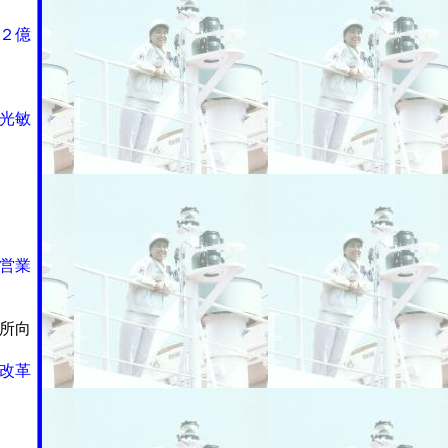
２億
光敏
営業
所向
改革