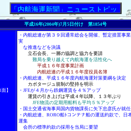
内航海運新聞」ニューストピックス
平成16年(2004年)7月5日付け 第1854号
・内航総連が第３９回通常総会を開催、暫定措置事業
実
な推進などを決議
立石会長、一層の協調と協力を要請
難局を乗り越えて内航海運を活性化へ
平成１６年度事業計画
内航総連の平成１６年度役員名簿
・内航総連、平成１６年度内航海運対策要綱を決定
カボタージュ規制の堅持を明示
1面】
・JFEが４月から鉄鋼運賃を４％アップ
運賃の引き上げは平成４年以降、１３年ぶり
JFE物流の定期用船料も平均５％アップ
・国土交通省海事局国内貨物課長に矢下忠彦氏が就任
・内航総連、RORO船ﾄコンテナ船の運送約款で、日
運集
会所の標準約款の採用を当局に要望