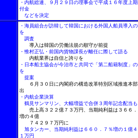
・内航総連、９月２９日の理事会で平成１６年度上期
付金
などを決定
・海員組合が訪韓して韓国における外国人船員導入の
を
調査
導入は韓国の労働法規の順守が前提
・惟村正弘・前国内貨物課長が離任に際して語る
内航業界は自信と誇りを
・日本船主協会が今治市と共同で「第二船籍制度」の
を
提案
６月３０日に内閣府の構造改革特別区域推進本部
出
・内航企業決算
鶴見サンマリン、大幅増益で合併３周年記念配当も
売上高３２２億７３万円、当期純利益は３６６．
増の４億
７４２９７万円に
旭タンカー、当期純利益は６６０．７％増の１億４
１万円