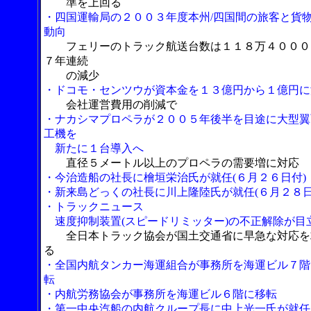
準を上回る
・四国運輸局の２００３年度本州/四国間の旅客と貨
動向
フェリーのトラック航送台数は１１８万４０００
７年連続
の減少
・ドコモ・センツウが資本金を１３億円から１億円に
会社運営費用の削減で
・ナカシマプロペラが２００５年後半を目途に大型翼
工機を
新たに１台導入へ
直径５メートル以上のプロペラの需要増に対応
・今治造船の社長に檜垣栄治氏が就任(６月２６日付)
・新来島どっくの社長に川上隆陸氏が就任(６月２８日
・トラックニュース
速度抑制装置(スピードリミッター)の不正解除が目
全日本トラック協会が国土交通省に早急な対応を
る
・全国内航タンカー海運組合が事務所を海運ビル７階
転
・内航労務協会が事務所を海運ビル６階に移転
・第一中央汽船の内航クループ長に中上光一氏が就任