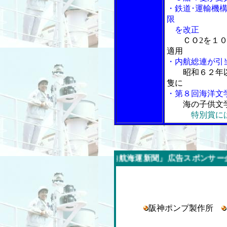
・鉄道･運輸機
限
を改正
ＣＯ2を１
適用
・内航総連が引
昭和６２年
隻に
・第８回海洋文
海の子供文
特別賞に
今週の「内航海運新聞」広告スポンサー企業
阪神ポンプ製作所