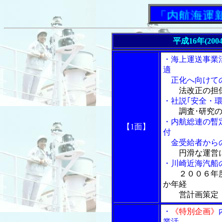
「内航海運新聞」
平成16年(20
・海上運送事業
適
正化へ向けて
法改正の担
・社説｢安全・
調査･研究
・内航総連の暫
【1面】
付
金受給者からの
円滑な運営
・川崎近海汽船
２００６年
か年経
営計画策定
・
《特別企画》
業活