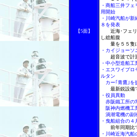
・商船三井フェ
用開始
・川崎汽船が新
８を発表
【5面】
近海･フェ
し総船腹
量を５５隻
・カイジョーソ
超音波で計
・中小型造船工
・エスワイプロ
ルタン
カー｢青鷹｣を
最新鋭設備
・役員異動
赤阪鐵工所の常
阪神内燃機工業
渦潮電機の副
・曳船組合の４
前年同期比
・川崎近海汽船