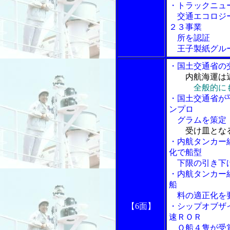
・トラックニュ
交通エコロジー
２３事業
所を認証
王子製紙グルー
・国土交通省の
内航海運は
全般的に
・国土交通省が
ンプロ
グラムを策定
受け皿とな
・内航タンカー
化で船型
下限の引き下
・内航タンカー
船
料の適正化を
【6面】
・シップオブザ
速ＲＯＲ
Ｏ船４隻が受