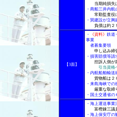
当期純損失
・商船三井内航
常勤監査役
・巽建設が立興
負債は約２
・
《資料》
鉄道
事業
者募集要領
申し込み締
・損害賠償等請
控訴人側が
【3面】
引当資格
・内航船舶輸送
貨物船は２
・来島海峡での
厳重な取締
・国土交通省の
・海上運送事業
富樫錬三議
・海上保安庁の