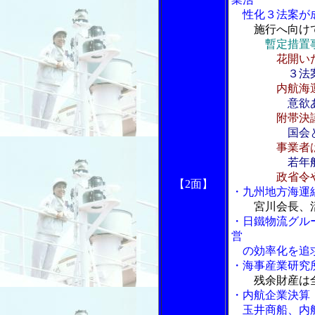
性化３法案が
施行へ向け
暫定措置
花開い
３法
内航海
意欲
附帯決
国会
事業者
若年
政省令
【2面】
・九州地方海運
宮川会長、
・日鐵物流グル
営
の効率化を追
・海事産業研究
残余財産は
・内航企業決算
玉井商船、内航