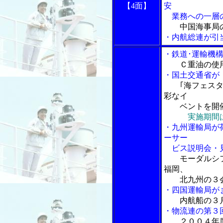
【4面】
安
業務への一層
中国海事局
・内航総連が引
・鉄道･運輸機
Ｃ重油の使
・国土交通省が
｢海フェスタ
彩なイ
ベントを開
実施期間
・九州運輸局が
ーサー
ビス説明会・
モーダルシ
福岡、
北九州の３会
・四国運輸局が
内航船の３
・物流連の第３
２００４年