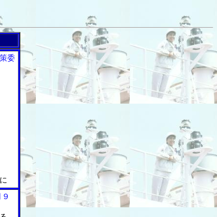
策委
に
月９
る