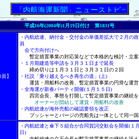
「内航海運新聞」ニューストピックス
平成16年(2004年)1月19日付け 第1831号
・内航総連、納付金・交付金の単価差拡大で２月の政
員
会で方向付けへ
暫定措置事業の対応策などで本格的な検討・立案
・１月期建造等申請を３月３１日まで延長
締め切りは１月３１日と３月３１日の２回
1面】
・社説「乗り越えるべき再生の道」(上)
運賃・用船料の改善、暫定措置事業の円滑な運営
・全海運が新春パーティ開催(１月１５日)
四宮会長、事態を打開して暫定措置事業の継続を
オーナーが団結して運賃・用船料の改善
・内航総連が海外売船の確認要領を改正
プッシャーとバージの売船先は一体として同一国
・内航総連と傘下５組合が合同賀詞交歓会を開催(１
日)
内航総連の立石会長が暫定措置事業の継続を訴え