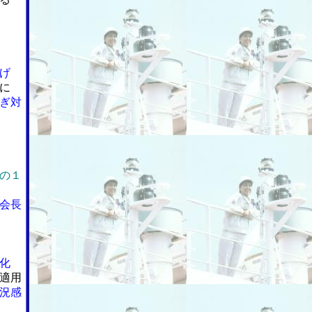
げ
に
ぎ対
の１
会長
化
適用
況感