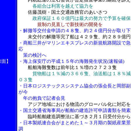
各組合は利害を越えて協力を
佐藤茂樹・国土交通政務官のあいさつ
政府保証１６０億円は最大の努力で予算を確保
規制の見直しで新技術の開発を
・解撤等交付金申請の４８隻、約２４億円分が取り下
未交付の解撤等完了船は４２９隻、約２８９億円
・商船三井がマリンエキスプレスの新規航路開設で急
応
策の検討へ
2面】
・海上保安庁の平成１５年の海難発生状況(速報値)
船舶海難隻数は前年比１％増の２７２３隻
貨物船は１％減の３６６隻、油送船は１８％減
０３隻
・日本ロジステックスシステム協会の張会長と岡部副
が今
年の抱負で記者会見
アジア地域における物流のグローバル化に対応を
・国土交通省海事局が船舶の建造許可申請書類を簡素
臨時船舶建造調整法に基づき２月１日受付分から
・日本製紙連合会がまとめた１～３月期の製紙産業景
調