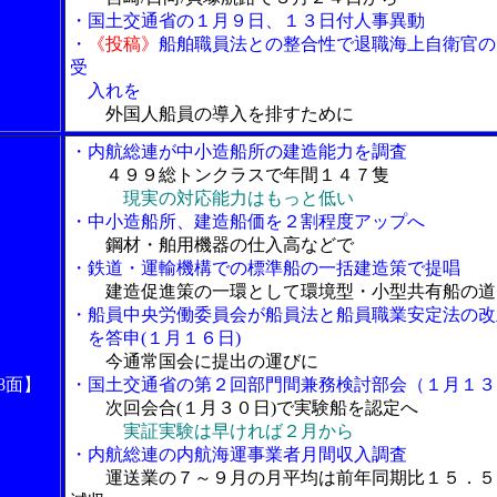
・国土交通省の１月９日、１３日付人事異動
・
《投稿》
船舶職員法との整合性で退職海上自衛官の
受
入れを
外国人船員の導入を排すために
・内航総連が中小造船所の建造能力を調査
４９９総トンクラスで年間１４７隻
現実の対応能力はもっと低い
・中小造船所、建造船価を２割程度アップへ
鋼材・舶用機器の仕入高などで
・鉄道・運輸機構での標準船の一括建造策で提唱
建造促進策の一環として環境型・小型共有船の道
・船員中央労働委員会が船員法と船員職業安定法の改
を答申(１月１６日)
今通常国会に提出の運びに
8面】
・国土交通省の第２回部門間兼務検討部会（１月１３
次回会合(１月３０日)で実験船を認定へ
実証実験は早ければ２月から
・内航総連の内航海運事業者月間収入調査
運送業の７～９月の月平均は前年同期比１５．５