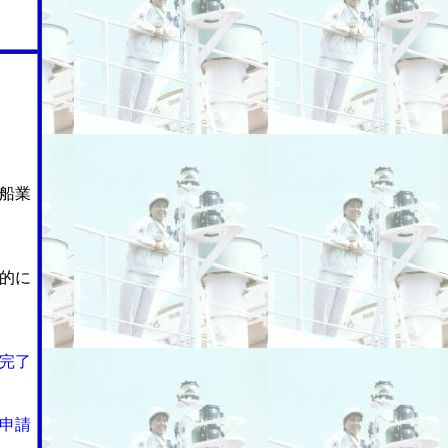
船業
的に
完了
申請