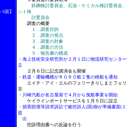
鉄鋼検討委員会、石油・ケミカル検討委員会、
～6面】
ント検
討委員会
調査の概要
１．調査目的
２．調査の視点
３．調査の対象
４．調査の方法
５．報告書の構成
・海上技術安全研究所が２月１日に物流研究センター
立
２月６日に記念講演会も開催
・鉄道・運輸機構がＲＯＲＯ船２隻の検船を通知
エイチ・アイ・エルのフェリーきりしまとフェリ
京
・川崎汽船が名古屋港で４月から曳船事業を開始
ケイラインポートサービスを１月５日に設立
・損害賠償等請求訴訟で被控訴人(国)側が準備書面(１
提
出
控訴理由書への反論を行う