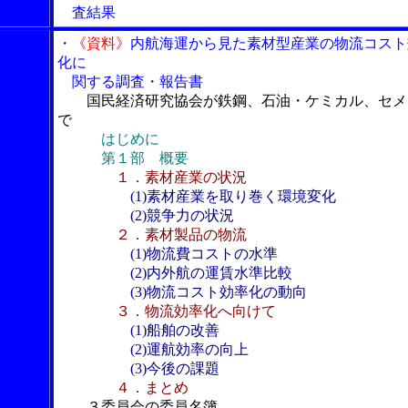
査結果
・
《資料》
内航海運から見た素材型産業の物流コスト
化に
関する調査・報告書
国民経済研究協会が鉄鋼、石油・ケミカル、セメ
で
はじめに
第１部 概要
１．素材産業の状況
(1)素材産業を取り巻く環境変化
(2)競争力の状況
２．素材製品の物流
(1)物流費コストの水準
(2)内外航の運賃水準比較
(3)物流コスト効率化の動向
３．物流効率化へ向けて
(1)船舶の改善
(2)運航効率の向上
(3)今後の課題
４．まとめ
３委員会の委員名簿