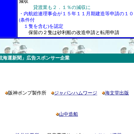
減収
貸渡業も２．１％の減収に
・内航総連理事会が１５年１１月期建造等申請の１０
(条件付
１隻を含む)を認定
保留の２隻は砂利船の改造申請と転用申請
告スポンサー企業
阪神ポンプ製作所
ジャパンハムワージ
海文堂出版
山中造船