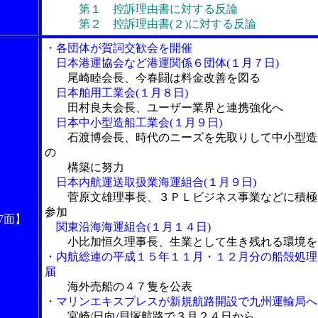
第１ 控訴理由書に対する反論
第２ 控訴理由書(２)に対する反論
・各団体が賀詞交歓会を開催
日本港運協会など港運関係６団体(１月７日)
尾崎睦会長、今春闘は料金改善を図る
日本舶用工業会(１月８日)
田村良夫会長、ユーザー業界と連携強化へ
日本中小型造船工業会(１月９日)
石渡博会長、時代のニーズを先取りして中小型造
の
構築に努力
日本内航運送取扱業海運組合(１月９日)
菅原文雄理事長、３ＰＬビジネス事業などに積極
参加
7面】
関東沿海海運組合(１月１４日)
小比加恒久理事長、生業として生き残れる環境を
・内航総連の平成１５年１１月・１２月分の船殻処理
届
海外売船の４７隻を公表
・マリンエキスプレスが新規航路開設で九州運輸局へ
宮崎/日向/貝塚航路で３月２４日から