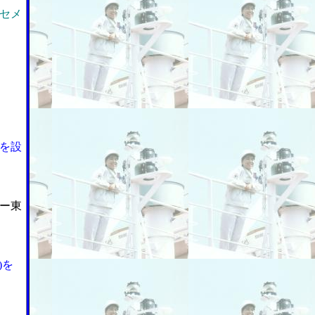
セメ
を設
ー東
)を