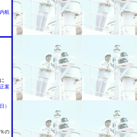
内航
に
正案
日）
％の