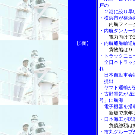
戸の
２港に絞り早
・横浜市が横浜
内航フィー
・内航タンカー
電力向けで
【5面】
・内航船舶輸送
貨物船は９
・トラックニュ
全日本トラック
れ
日本自動車会議
提出
ヤマト運輸が安
・古野電気が堀
号」に航海
電子機器を搭
新艇で来年
・日本海工が民
負債総額は
・市丸グループ