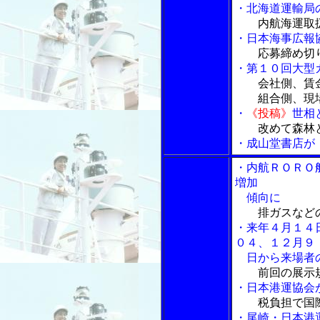
・北海道運輸局
内航海運取
・日本海事広報
応募締め切
・第１０回大型
会社側、賃
組合側、現場
・
《投稿》
世相
改めて森林
・成山堂書店が
・内航ＲＯＲＯ
増加
傾向に
排ガスなど
・来年４月１４
０４、１２月９
日から来場者
前回の展示
・日本港運協会
税負担で国
・尾崎・日本港