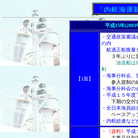
「内航海運新聞」
平成15年(200
・交通政策審議
の内
航適正船腹量
３年ぶりに
油送船は
剰
・海事分科会、
【1面】
参入規制の
・海事分科会の
・平成１５年度
下期の交付
・全日本海員組
ベースアッ
・内航総連など
・
《資料》
平成
主要品目別