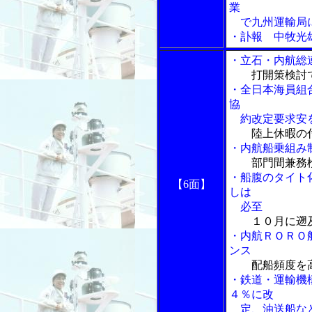
業
で九州運輸局
・訃報 中牧光雄
・立石・内航総
打開策検討
・全日本海員組
協
約改定要求安
陸上休暇の
・内航船乗組み
部門間兼務
・船腹のタイト
【6面】
しは
必至
１０月に遡
・内航ＲＯＲＯ
ンス
配船頻度を
・鉄道・運輸機
４％に改
定、油送船な