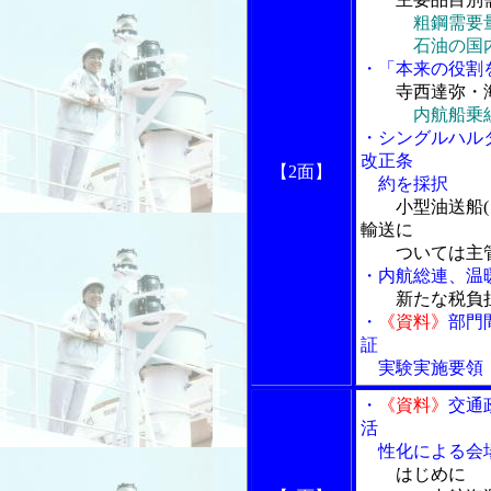
粗鋼需要
石油の国内需
・「本来の役割
寺西達弥・
内航船乗
・シングルハル
改正条
【2面】
約を採択
小型油送船
輸送に
ついては主管
・内航総連、温
新たな税負
・
《資料》
部門
証
実験実施要領
・
《資料》
交通
活
性化による会場
はじめに