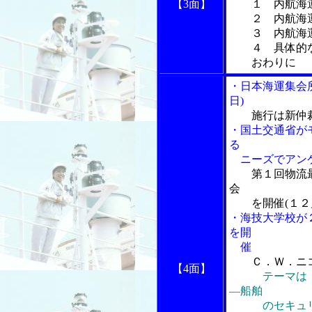
【3面】
１ 内航海運
２ 内航海運
３ 内航海運
４ 具体的な
おわりに
・日本海運集会所
日)
施行は新仲
・国土交通省が
る
ニーズでアン
第１回物流
会
を開催(１２月
・海技大学校が
を開
催
Ｃ．Ｗ．ニ
【4面】
テーマは
―船舶
のセキュリテ