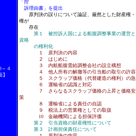
「控
訴理由書」を提出
原判決の誤りについて論証、厳然とした財産権・
権が
存在
第１ 被控訴人国による船腹調整事業の運営と
資格
の権利化
１ 原判決の内容
２ はじめに
３ 内航船腹需給調整会社の設立構想
3～４
４ 他人所有の解撤等の引当船の取引の許容
面】
５ スクラップ価格（代替建造の権利）の急
６ 運輸省の認識と対応
７ さらなるスクラップ価格の上昇と価格安
策
８ 運輸省による責任の自認
９ 税法上の営業権としての取扱
10 金融機関による担保評価
第２ 引当資格の財産権性について
第３ 計画担保責任について
１ 原判決の内容