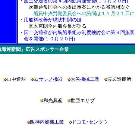
・国土交通省の第４回内航海運部会(１０月２０日)
次期通常国会への提出事案にかかる審議相次ぐ
船員中央労働委員会への諮問は１１月２１日に
・用船料改善が現状打開の鍵
真木克朗全内船会長が語る
・国土交通省が内航船乗組み制度検討会の第３回旅客
会を開催(１０月２０日)
」広告スポンサー企業
山中造船
ムサシノ機器
大晃機械工業
渡辺造船所
和光興産
世亜エサブ
阪神内燃機工業
ドコモ･センツウ