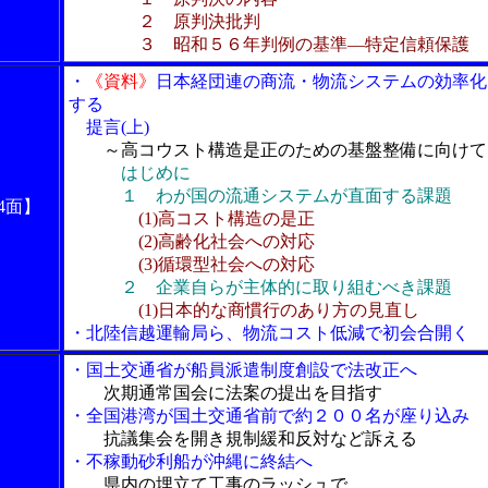
２ 原判決批判
３ 昭和５６年判例の基準―特定信頼保護
・
《資料》
日本経団連の商流・物流システムの効率化
する
提言(上)
～高コウスト構造是正のための基盤整備に向けて
はじめに
１ わが国の流通システムが直面する課題
4面】
(1)高コスト構造の是正
(2)高齢化社会への対応
(3)循環型社会への対応
２ 企業自らが主体的に取り組むべき課題
(1)日本的な商慣行のあり方の見直し
・北陸信越運輸局ら、物流コスト低減で初会合開く
・国土交通省が船員派遣制度創設で法改正へ
次期通常国会に法案の提出を目指す
・全国港湾が国土交通省前で約２００名が座り込み
抗議集会を開き規制緩和反対など訴える
・不稼動砂利船が沖縄に終結へ
県内の埋立て工事のラッシュで