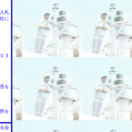
入札
社に
０３
否を
所を
る会