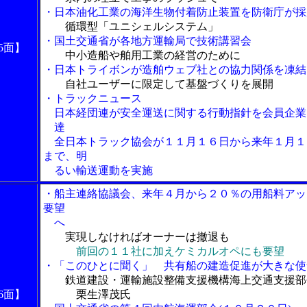
・日本油化工業の海洋生物付着防止装置を防衛庁が採
循環型「ユニシェルシステム」
・国土交通省が各地方運輸局で技術講習会
5面】
中小造船や舶用工業の経営のために
・日本トライボンが造舶ウェブ社との協力関係を凍結
自社ユーザーに限定して基盤づくりを展開
・トラックニュース
日本経団連が安全運送に関する行動指針を会員企業
達
全日本トラック協会が１１月１６日から来年１月１
まで、明
るい輸送運動を実施
・船主連絡協議会、来年４月から２０％の用船料アッ
要望
へ
実現しなければオーナーは撤退も
前回の１１社に加えケミカルオペにも要望
・「このひとに聞く」 共有船の建造促進が大きな使
鉄道建設・運輸施設整備支援機構海上交通支援部
6面】
栗生澤茂氏