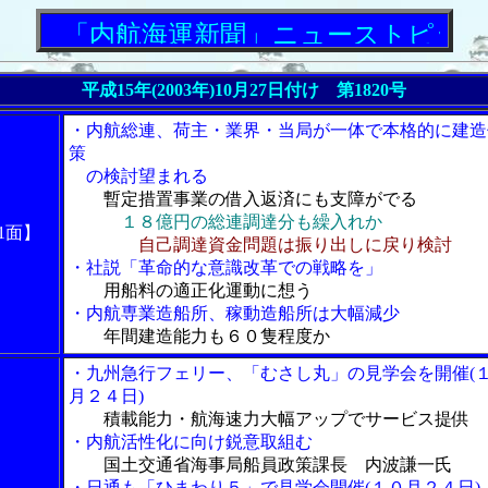
「内航海運新聞」ニューストピックス
平成15年(2003年)10月27日付け 第1820号
・内航総連、荷主・業界・当局が一体で本格的に建造
策
の検討望まれる
暫定措置事業の借入返済にも支障がでる
１８億円の総連調達分も繰入れか
1面】
自己調達資金問題は振り出しに戻り検討
・社説「革命的な意識改革での戦略を」
用船料の適正化運動に想う
・内航専業造船所、稼動造船所は大幅減少
年間建造能力も６０隻程度か
・九州急行フェリー、「むさし丸」の見学会を開催(
月２４日)
積載能力・航海速力大幅アップでサービス提供
・内航活性化に向け鋭意取組む
国土交通省海事局船員政策課長 内波謙一氏
・日通も「ひまわり５」で見学会開催(１０月２４日)