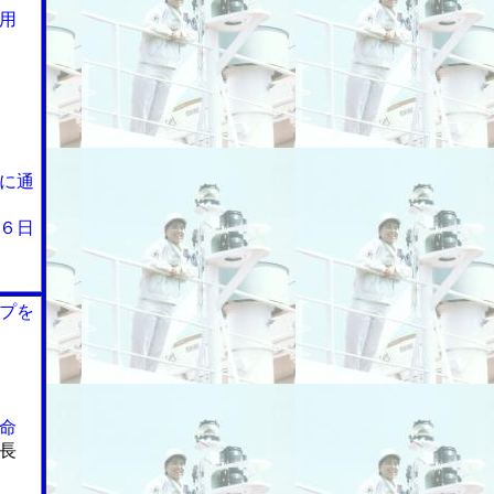
用
に通
６日
プを
命
長