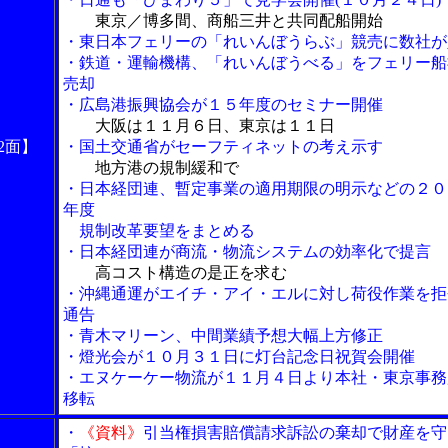
東京／博多間、商船三井と共同配船開始
・東日本フェリーの「れいんぼうらぶ」競売に数社が
・鉄道・運輸機構、「れいんぼうべる」をフェリー船
売却
・広島港振興協会が１５年度のセミナー開催
大阪は１１月６日、東京は１１日
2面】
・国土交通省がセーフティネットの考え示す
地方港の規制緩和で
・日本経団連、暫定事業の適用期限の明示などの２０
年度
規制改革要望をまとめる
・日本経団連が商流・物流システムの効率化で提言
高コスト構造の是正を求む
・沖縄通運がエイチ・アイ・エルに対し荷役作業を拒
通告
・青木マリーン、中間業績予想大幅上方修正
・燈光会が１０月３１日に灯台記念日祝賀会開催
・エヌケーケー物流が１１月４日より本社・東京事務
移転
・
《資料》
引当権損害賠償請求訴訟の棄却で財産を守