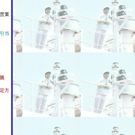
営業
引当
騰
定方