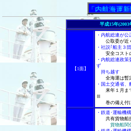
「内航海運新聞」ニ
平成15年(200
・内航総連が公
公取委が近
・社説｢船主３団
安全コスト
・内航総連政策
ず
【1面】
持ち越す
全海運は暫
・国土交通省、
来年１月ま
Ⅲ
巻の備え付け
・鉄道･運輸機
共有貨物船
貨物船関
・鉄道･運輸機