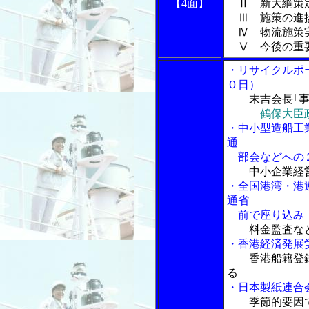
【4面】
Ⅱ 新大綱策定
Ⅲ 施策の進
Ⅳ 物流施策
Ⅴ 今後の重
・リサイクルポ
０日）
末吉会長｢
鶴保大臣
・中小型造船工
通
部会などへの２
中小企業経
・全国港湾・港
通省
前で座り込み
料金監査な
・香港経済発展
香港船籍登
る
・日本製紙連合
季節的要因