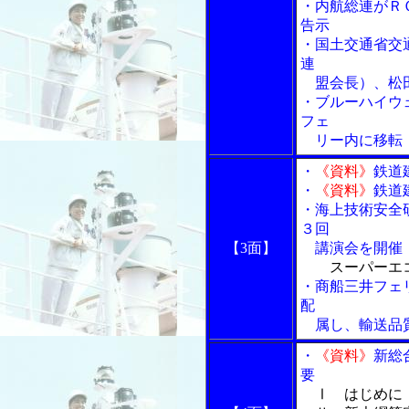
・内航総連がＲ
告示
・国土交通省交
連
盟会長）、松田
・ブルーハイウ
フェ
リー内に移転（
・
《資料》
鉄道
・
《資料》
鉄道
・海上技術安全
３回
【3面】
講演会を開催
スーパーエ
・商船三井フェ
配
属し、輸送品質
・
《資料》
新総
要
Ⅰ はじめに