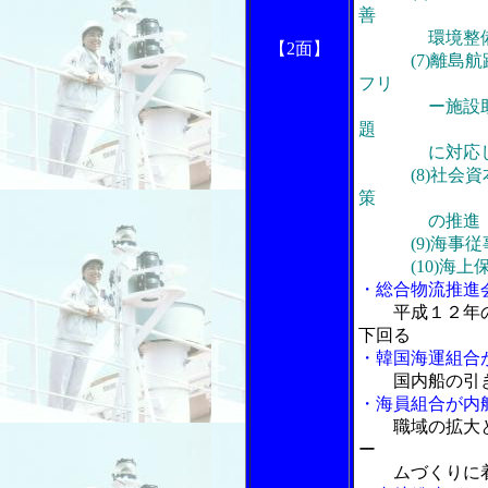
善
環境整備対
【2面】
(7)離島航路
フリ
ー施設助成の
題
に対応した
(8)社会資本
策
の推進
(9)海事従事
(10)海上保
・総合物流推進
平成１２年
下回る
・韓国海運組合
国内船の引
・海員組合が内
職域の拡大
ー
ムづくりに