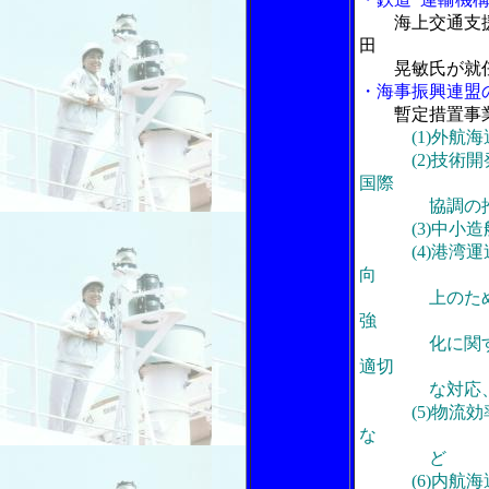
海上交通支
田
晃敏氏が就
・海事振興連盟
暫定措置事
(1)外
(2)技術開発
国際
協調の推
(3)中小造
(4)港湾運送
向
上のための指
強
化に関する諸
適切
な対応、港湾
(5)物流効率
な
ど
(6)内航海運