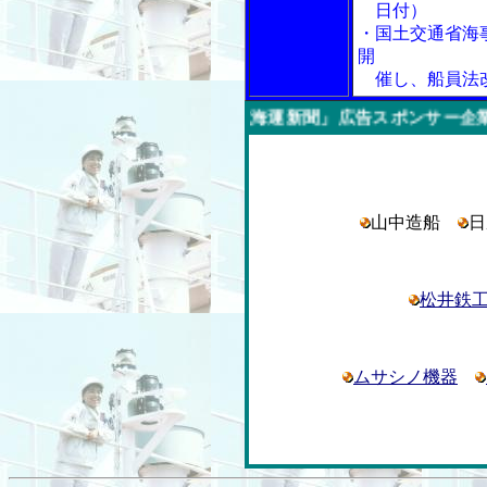
日付）
・国土交通省海
開
催し、船員法
今週の「内航海運新聞」広告スポンサー企業
山中造船
松井鉄
ムサシノ機器