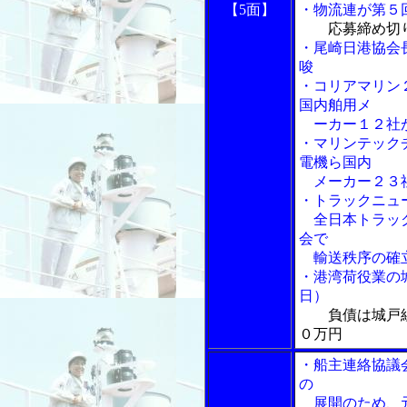
【5面】
・物流連が第５
応募締め切
・尾崎日港協会
唆
・コリアマリン
国内舶用メ
ーカー１２社
・マリンテック
電機ら国内
メーカー２３
・トラックニュ
全日本トラック
会で
輸送秩序の確立
・港湾荷役業の
日）
負債は城戸
０万円
・船主連絡協議
の
展開のため、元