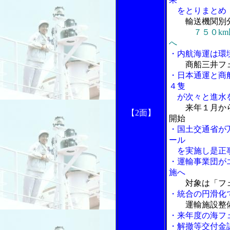
をとりまとめ
輸送機関別
７５０k
へ
・内航海運は環
商船三井フ
・日本通運と商
４隻
が次々と進水
来年１月か
【2面】
開始
・国土交通省が
ール
を実施し是正
・運輸事業団がエ
施へ
対象は「フ
・統合の円滑化
運輸施設整
・来年度の海フ
・解撤等交付金