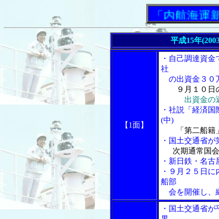
「内航海運新聞」
平成15年(20
・自己調達資金
社
の出資金３０万
９月１０日
出資金の
・社説「経済国
(中)
【1面】
「第二船籍
・国土交通省が
次期通常国
・新日鉄・名古
・９月２５日に
船部
会を開催し、継
・国土交通省が
果