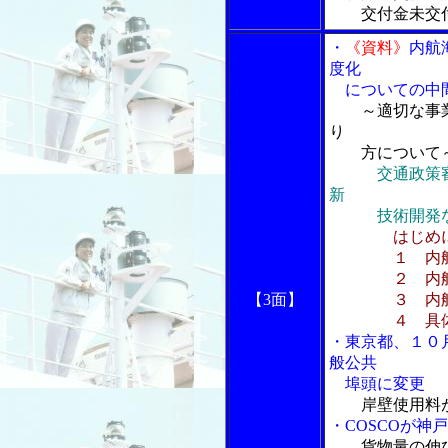
交付金未交付
・
《資料》
内航
度化
についての中
～適切な事業
り
方について
交通政策
新
技術開発な
はじめ
１ 内航海
２ 内航海
【3面】
３ 内航海運
４ 具体的
・東京都、１０
般公共
埠頭に変更
岸壁使用料
・COSCOが神
貨物量の伸