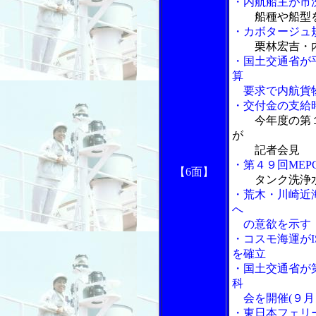
・内航船主が市
船種や船型
・カボタージュ
栗林宏吉・
・国土交通省が
算
要求で内航貨物
・交付金の支給
今年度の第
が
記者会見
・第４９回ME
【6面】
タンク洗浄
・荒木・川崎近
へ
の意欲を示す
・コスモ海運がI
を確立
・国土交通省が
科
会を開催(９月
・東日本フェリ