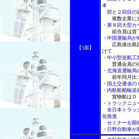
本
部と２回目の
複数企業に
・第８回大型カ
組合員は賃
・中国運輸局が
広島港出島
【5面】
けて
・中小型造船工
普通会員の
・北海道運輸局
前年同月比
・国土交通省の
・内航船舶輸送
貨物船は０．
・トラックニュ
全日本トラック
化推進
セミナーを開
・日野自動車