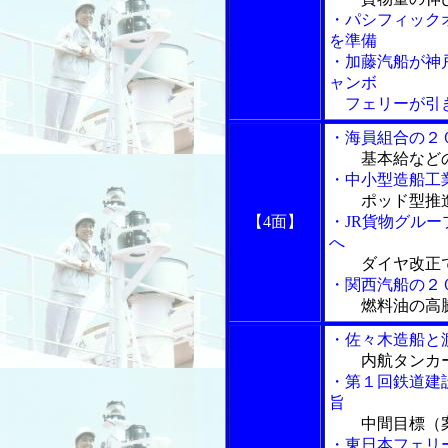
・パシフィック
を準備
・加藤汽船が神
ャンボ
フェリーが引
・海員組合の２
基本給など
・中小型造船工
ポッド型推
【4面】
・JR貨物グル
へ
ダイヤ改正
・関西汽船の２
燃料油の高
・佐々木造船と
内航タンカ
・第１回鉄道建
旨
中間目標（
・東日本フェリ