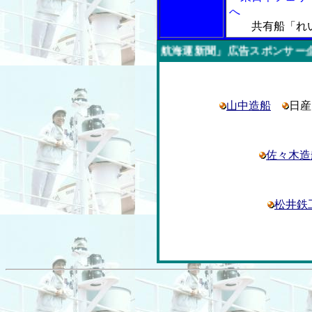
へ
共有船「れ
今週の「内航海運新聞」広告スポンサー企業
山中造船
日
佐々木造
松井鉄