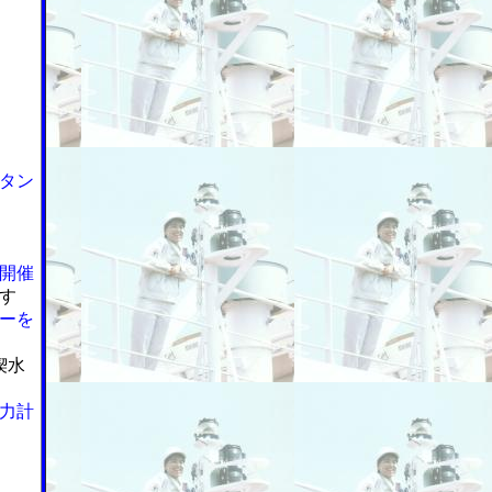
タン
開催
す
ーを
喫水
力計