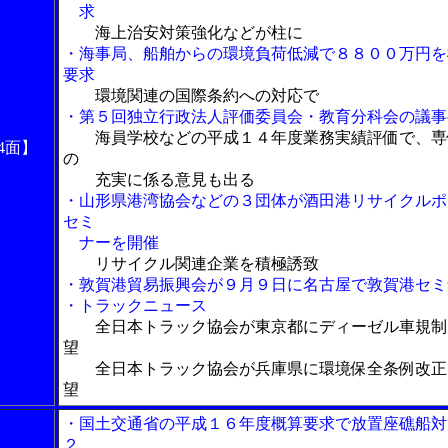
求
海上治安対策強化などが柱に
・海事局、船舶からの環境負荷低減で８８００万円を
要求
環境関連の国際条約への対応で
・第５回独立行政法人評価委員会・教育分科会の議事
海員学校などの平成１４年度業務実績評価で、専
4面】
の
充実に係る意見も出る
・山形県港湾協会などの３団体が酒田港リサイクルポ
セミ
ナーを開催
リサイクル関連企業を積極誘致
・敦賀港貿易振興会が９月９日に名古屋で敦賀港セミ
・トラックニュース
全日本トラック協会が東京都にディーゼル車規制
望
全日本トラック協会が兵庫県に環境保全条例改正
望
・国土交通省の平成１６年度概算要求で放置座礁船対
２