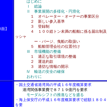
はじめに
Ⅰ 総論
Ⅱ 事業展開の多様化・円滑化
１ オペレーター・オーナーの事業区分
２ 新しい参入基準
３ 登録制
3面】
４ １００総トン未満の船舶に係る届出制及
ッシャ
ー・バージ、曳船の取扱い
５ 船舶管理会社の位置付け
Ⅲ 市場機能の整備
１ 適正な取引環境の整備
２ 運送約款
３ 適切な情報の開示
Ⅳ 輸送の安全の確保
おわりに
・国土交通省港湾局の平成１６年度概算要求
港湾関係事業費で８７１９億円を要求
モーダルシフトの推進などを盛る
・海上保安庁の平成１６年度概算要求で総額１８０４
を要