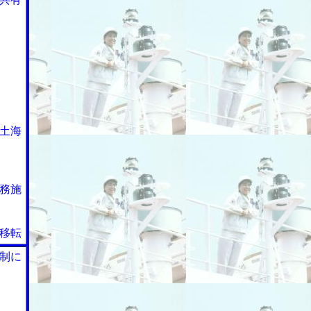
土海
務施
移転
制に