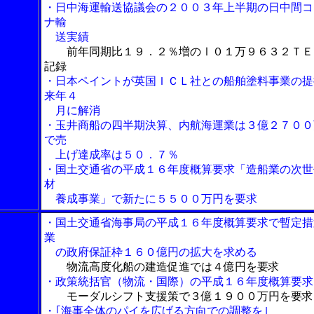
・日中海運輸送協議会の２００３年上半期の日中間コ
ナ輸
送実績
前年同期比１９．２％増のⅠ０１万９６３２ＴＥ
記録
・日本ペイントが英国ＩＣＬ社との船舶塗料事業の提
来年４
月に解消
・玉井商船の四半期決算、内航海運業は３億２７００
で売
上げ達成率は５０．７％
・国土交通省の平成１６年度概算要求「造船業の次世
材
養成事業」で新たに５５００万円を要求
・国土交通省海事局の平成１６年度概算要求で暫定措
業
の政府保証枠１６０億円の拡大を求める
物流高度化船の建造促進では４億円を要求
・政策統括官（物流・国際）の平成１６年度概算要求
モーダルシフト支援策で３億１９００万円を要求
・｢海事全体のパイを広げる方向での調整を｣