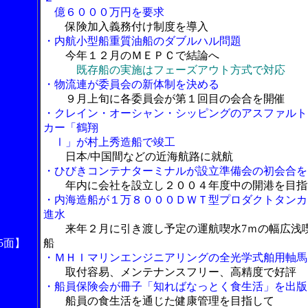
億６０００万円を要求
保険加入義務付け制度を導入
・内航小型船重質油船のダブルハル問題
今年１２月のＭＥＰＣで結論へ
既存船の実施はフェーズアウト方式で対応
・物流連が委員会の新体制を決める
９月上旬に各委員会が第１回目の会合を開催
・クレイン・オーシャン・シッピングのアスファルト
カー「鶴翔
Ⅰ」が村上秀造船で竣工
日本/中国間などの近海航路に就航
・ひびきコンテナターミナルが設立準備会の初会合を
年内に会社を設立し２００４年度中の開港を目指
・内海造船が１万８０００ＤＷＴ型プロダクトタンカ
進水
来年２月に引き渡し予定の運航喫水7ｍの幅広浅
5面】
船
・ＭＨＩマリンエンジニアリングの全光学式舶用軸馬
取付容易、メンテナンスフリー、高精度で好評
・船員保険会が冊子「知ればなっとく食生活」を出版
船員の食生活を通じた健康管理を目指して