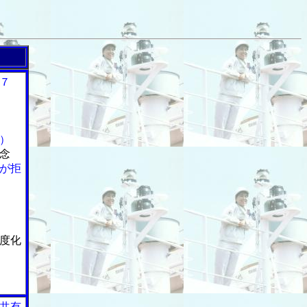
７
）
念
が拒
度化
共有