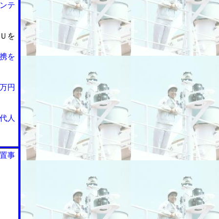
ンテ
Ｕを
携を
万円
代人
置事