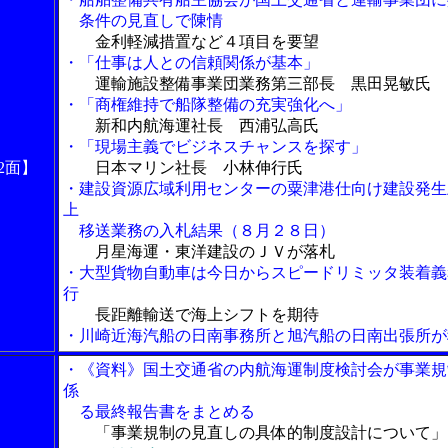
条件の見直しで陳情
金利軽減措置など４項目を要望
・「仕事は人との信頼関係が基本」
運輸施設整備事業団業務第三部長 黒田晃敏氏
・「商権維持で船隊整備の充実強化へ」
新和内航海運社長 西浦弘高氏
・「現場主義でビジネスチャンスを探す」
2面】
日本マリン社長 小林伸行氏
・建設資源広域利用センターの粟津港仕向け建設発生
上
移送業務の入札結果（８月２８日）
月星海運・東洋建設のＪＶが落札
・大型貨物自動車は今日からスピードリミッタ装着義
行
長距離輸送で海上シフトを期待
・川崎近海汽船の日南事務所と旭汽船の日南出張所が
・《資料》国土交通省の内航海運制度検討会が事業規
係
る最終報告書をまとめる
「事業規制の見直しの具体的制度設計について」