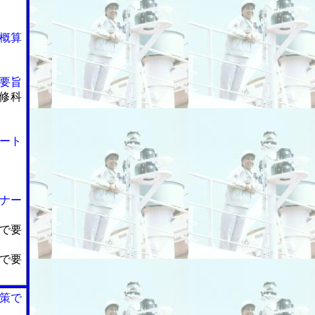
概算
要旨
修科
ート
ナー
で要
で要
策で