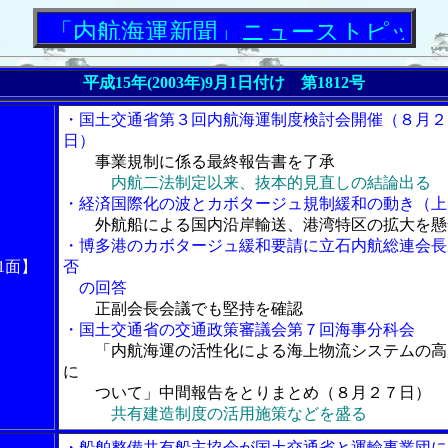
「内航海運新聞」ニューストピックス
平成15年(2003年)9月1日付け 第1812号
・国土交通省第３回内航海運制度検討会開催（８月２
日）
事業規制に係る最終報告書を了承
内航二法制定以来、抜本的見直しの結論出る
・経済国際化の波とカボタージュ規制緩和の動き（上
外航船による国内沿岸輸送、港湾特区の拡大を懸
・博多港のカボタージュ緩和要請に立石内航総連会長
1面】
否
の回答
正副会長会議でも堅持を確認
・国土交通省の交通政策審議会第７回海事分科会
「内航海運の活性化による海上物流システムの高
に
ついて」中間報告をとりまとめ（８月２７日）
共有建造制度の活用施策などを盛る
・船舶整備共有船主協会が国土交通省と運輸事業団に