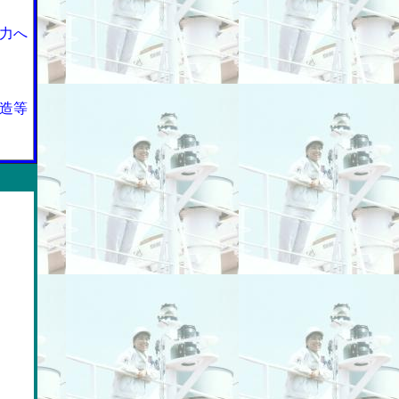
力へ
造等