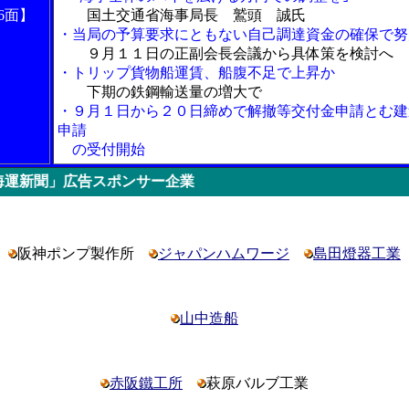
6面】
国土交通省海事局長 鷲頭 誠氏
・当局の予算要求にともない自己調達資金の確保で努
９月１１日の正副会長会議から具体策を検討へ
・トリップ貨物船運賃、船腹不足で上昇か
下期の鉄鋼輸送量の増大で
・９月１日から２０日締めで解撤等交付金申請とむ建
申請
の受付開始
スポンサー企業
阪神ポンプ製作所
ジャパンハムワージ
島田燈器工業
山中造船
赤阪鐵工所
萩原バルブ工業