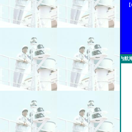
【
今週の「内航海運新聞」広告