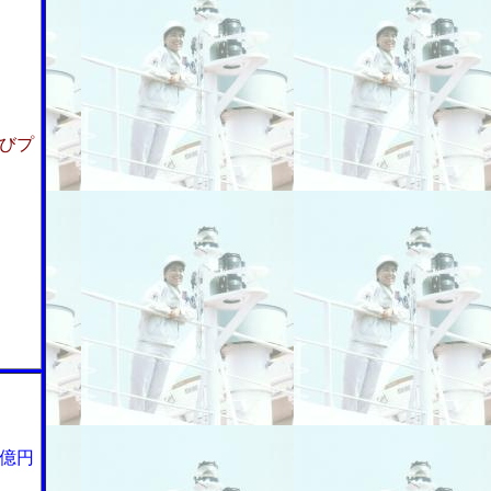
びプ
億円