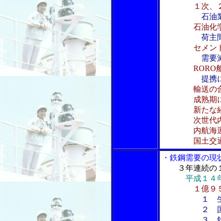
１次、
石油
石油化
荷主
セメン
需要
ROR
提携
輸送の
成熟期に入
新たな経営
次世代内航海
内航海運にマ
国土交
・鉄鋼需要の現
３年連続の
平成１４
１億９
１ 
２ 国内
３ 鉄鋼