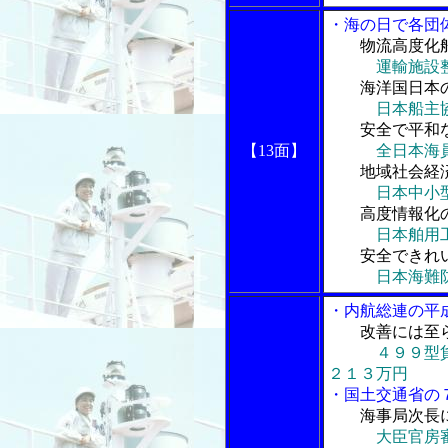
・海の日で各団
物流高度化
運輸施設
海洋国日本
日本船主
安全で平和
【13面】
全日本海
地域社会経
日本中小
高度情報化
日本舶用
安全できれ
日本海難
・内航総連の平
改善には至
４９９型
２１３万円
・国土交通省の
海事局次長
大臣官房