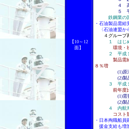
４ 高炉大手
５ 平成１
鉄鋼業の
・石油製品需給
〈石油連盟か
４グループ
【10～12
１ はじ
面】
環境・
２ 平成
製品需
８％増
(1)
(2)製品
３ 平成１
前年度
(1
(2)製品
４ 内航
コスト
・日本殉職船員
援金支給も増