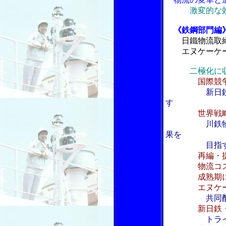
激変的な
《鉄鋼部門編
日鐵物流取
エヌケーケー
二極化に
国際競
新日
す
世界戦略
川鉄
果を
目指
再編・
物流コストの
成熟期に入
エヌケーケー
共同
新日鉄
トラ