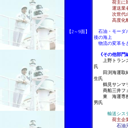
荷主に
運送業者が
次世代の内航
高度化船舶
石油・モーダル
【2～9面】
後の海上
物流の変革を
《その他部
上野トラン
氏
田渕海
生氏
鶴見サンマリ
商船三井フェ
東 海
男氏
輸送シ
荷主企
石油