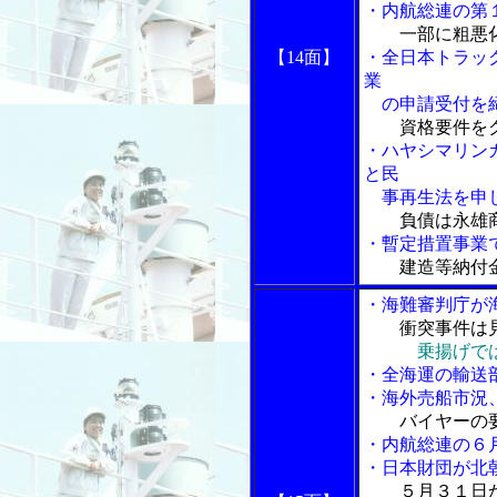
・内航総連の第
一部に粗悪
【14面】
・全日本トラッ
業
の申請受付を
資格要件を
・ハヤシマリン
と民
事再生法を申し
負債は永雄
・暫定措置事業
建造等納付
・海難審判庁が
衝突事件は
乗揚げで
・全海運の輸送
・海外売船市況
バイヤーの
・内航総連の６
・日本財団が北
５月３１日