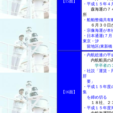
【15面】
・平成１５年４
森海運の７
所
・船舶整備共有
６月３０日
・宗像海運が本
・日本通運(７月
東京・汐
留地区(東新橋
・内航総連の平
内航船員の
学卒者の
・社説「運賃・
肝
要」
・平成１５年度
【16面】
集
を締め切る
１８社、２
・平成１５年度