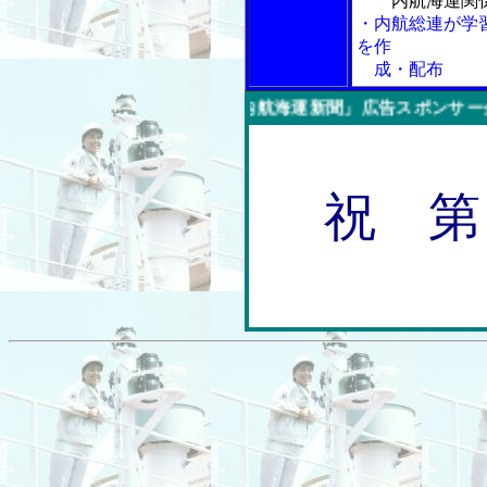
内航海運関
・内航総連が学
を作
成・配布
今週の「内航海運新聞」広告スポンサー企業
祝 第