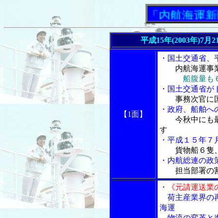
「内航海運新聞」ニ
平成15年(2003年)7
・国土交通省、
内航海運事
船腹量も
・国土交通省がト
事務次官に
・政府、船舶へ
【1面】
今秋中にも
す
・平成１５年７
貨物船６隻
・内航総連の政
担当部署の
・
《元請運送業
荷主産業界の再
海運
物流の変革と