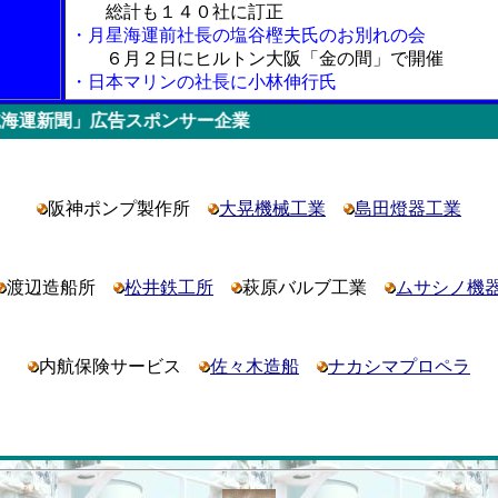
総計も１４０社に訂正
・月星海運前社長の塩谷樫夫氏のお別れの会
６月２日にヒルトン大阪「金の間」で開催
・日本マリンの社長に小林伸行氏
広告スポンサー企業
阪神ポンプ製作所
大晃機械工業
島田燈器工業
渡辺造船所
松井鉄工所
萩原バルブ工業
ムサシノ機
内航保険サービス
佐々木造船
ナカシマプロペラ