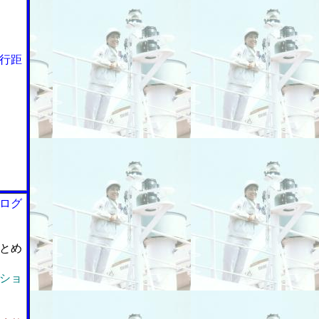
行距
ログ
とめ
ショ