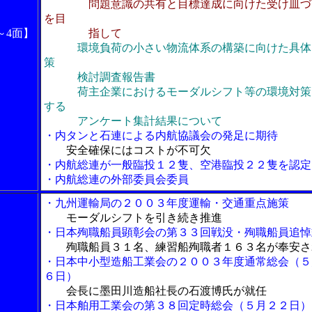
問題意識の共有と目標達成に向けた受け皿づ
を目
～4面】
指して
環境負荷の小さい物流体系の構築に向けた具体
策
検討調査報告書
荷主企業におけるモーダルシフト等の環境対策
する
アンケート集計結果について
・内タンと石連による内航協議会の発足に期待
安全確保にはコストが不可欠
・内航総連が一般臨投１２隻、空港臨投２２隻を認定
・内航総連の外部委員会委員
・九州運輸局の２００３年度運輸・交通重点施策
モーダルシフトを引き続き推進
・日本殉職船員顕彰会の第３３回戦没・殉職船員追悼
殉職船員３１名、練習船殉職者１６３名が奉安さ
・日本中小型造船工業会の２００３年度通常総会（５
６日）
会長に墨田川造船社長の石渡博氏が就任
・日本舶用工業会の第３８回定時総会（５月２２日）