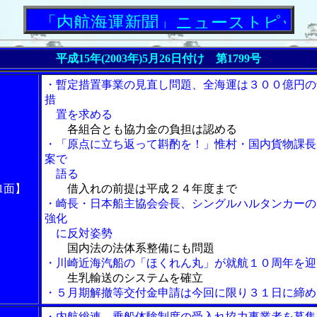
「内航海運新聞」ニューストピックス
平成15年(2003年)5月26日付け 第1799号
・暫定措置事業の見直し問題、全海運は３００億円の
措
置を求める
各組合とも協力金の負担は認める
・「原点に立ち返って斟酌を！」惟村・国内貨物課長
案で
語る
1面】
借入れの前提は平成２４年度まで
・崎長・日本船主協会会長、シングルハルタンカーの
強化
に反対姿勢
国内法の法体系整備にも問題
・川崎近海汽船の「ほくれん丸」が就航１０周年を迎
生乳輸送のシステムを確立
・５月期解撤等交付金申請は今回に限り３１日に締め
・内航総連、乗船体験制度の受入れ協力事業者を募集