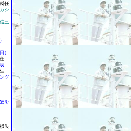
就任
カシ
信三
）
日）
任
表
生
ング
隻を
損失