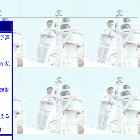
予算
が私
規制
える
に