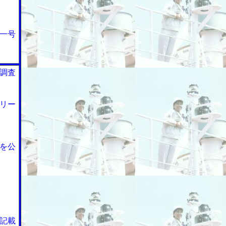
一号
調査
リー
を公
記載