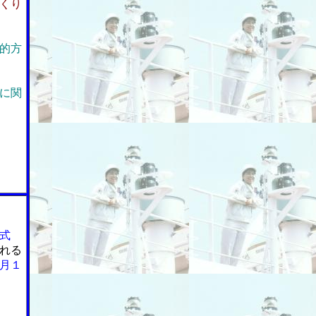
くり
的方
に関
式
れる
月１