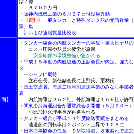
は７億
６７００万円
・阪神内燃機工業の６月２７日付役員異動
・
《資料》
一般タンカーと特殊タンク船の元請数量（
票）集
計および速報数量比較表
・タンカー組合の内航タンカーの事故・重大ヒヤリの
コスト圧縮や船員の疲労が原因
安全確保の環境整備が急がれる
・平成１５年度の内航総連の正副会長が内定、強力な
ダ
ーシップに期待
立石会長、新任副会長に上野氏、栗林氏
・国土交通省、海運二種利用運送事業のみなし事業者
表
6面】
内航海運は２５２社、外航海運は１５９社が許可
・関東沿海海運組合が通常総会を開催（５月２０日）
小比加恒久理事長が再選される
・タンカー組合が平成１４年度輸送実績をまとめる
油送船の回転率は２ポイント上昇で１０６に
・日本海事協会の任意ＩＳＭ取得者、８隻漏れで追加