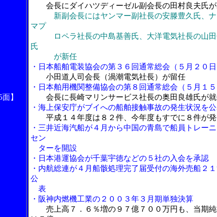
会長にダイハツディーゼル副会長の田村良夫氏が
新副会長にはヤンマー副社長の安滕豊久氏、ナ
マプ
ロペラ社長の中島基善氏、大洋電気社長の山田
氏
が新任
・日本船舶電装協会の第３６回通常総会（５月２０日
小田道人司会長（渦潮電気社長）が留任
・日本舶用機関整備協会の第８回通常総会（５月１５
5面】
会長に長崎マリンサービス社長の奥田良雄氏が就
・海上保安庁がブイへの船舶接触事故の発生状況を公
平成１４年度は８２件、今年度もすでに８件が発
・三井近海汽船が４月から中国の青島で船員トレーニ
セン
ターを開設
・日本港運協会が千葉宇徳などの５社の入会を承認
・内航総連が４月船骸処理完了届受付の海外売船２１
公
表
・阪神内燃機工業の２００３年３月期単独決算
売上高７．６％増の９７億７００万円も、当期純