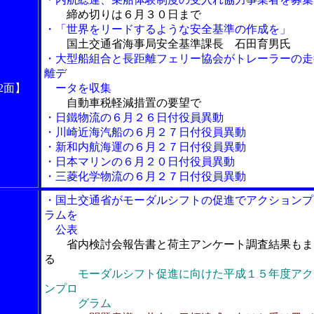
締め切りは６月３０日まで
・「世界をリードするような安全基準の作成を」
国土交通省海事局安全基準課長 石田育男氏
・大型船組合と長距離フェリー協会がトレーラーの走
離デ
2面】
ータを収集
自動車税軽減措置の要望で
・日鐵物流の６月２６日付役員異動
・川崎近海汽船の６月２７日付役員異動
・新和内航海運の６月２７日付役員異動
・日本マリンの６月２０日付役員異動
・三菱化学物流の６月２７日付役員異動
・国土交通省がモーダルシフトの促進でアクションプ
ラムを
公表
省内検討会報告書と荷主アンケート調査結果もま
る
モーダルシフト促進に向けた平成１５年度アク
ンプロ
グラム