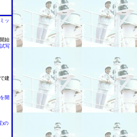
ミッ
開始
R試写
で建
を開
)の