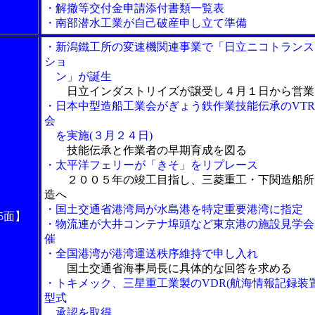
・解撤等交付金申請添付書類一覧表
・南部潜水工業が自己破産申し立て準備
・新潟鐵工所の変速機関連事業で「日立ニコトランス
ショ
ン」が誕生
日立インダストリイズが譲受し４月１日から営業
・日本中型造船工業会がぎょう鉄作業技能伝承のVT
会
を実施(３月２４日)
技能伝承と作業者の早期育成を図る
・太平洋フェリーが「きそ」をリプレース
２００５年の竣工目指し、三菱重工・下関造船所
造へ
・国土交通省港湾局が水島港を特定重要港湾に指定
5面】
・物流連が大井コンテナ埠頭など東京港の施設見学会
催
・全国港湾が港湾運送秩序維持で申し入れ
国土交通省海事局長に具体的な回答を求める
・トキメック、三星重工業製のVDR(航海情報記録装置
型式
承認を取得