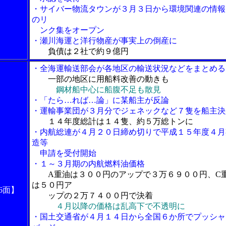
・サイバー物流タウンが３月３日から環境関連の情報
のリ
ンク集をオープン
・瀬川海運と洋行物産が事実上の倒産に
負債は２社で約９億円
・全海運輸送部会が各地区の輸送状況などをまとめる
一部の地区に用船料改善の動きも
鋼材船中心に船腹不足も散見
・「たら…れば…論」に某船主が反論
・運輸事業団が３月分でジェネックなど７隻を船主決
１４年度総計は１４隻、約５万総トンに
・内航総連が４月２０日締め切りで平成１５年度４月
造等
申請を受付開始
・１～３月期の内航燃料油価格
A重油は３００円のアップで３万６９００円、C
は５０円ア
6面】
ップの２万７４００円で決着
４月以降の価格は乱高下で不透明に
・国土交通省が４月１４日から全国６か所でプッシャ