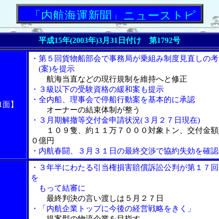
「内航海運新聞」ニューストピックス
平成15年(2003年)3月31日付け 第1792号
・第５回貨物船部会で事務局が乗組み制度見直しの考
(案)を提示
航海当直などの現行規制を維持へと修正
・３級以下の受験資格の緩和案も提示
・全内船、理事会で停船行動案を基本的に承認
1面】
オーナーの結束体制が整う
・３月期解撤等交付金申請状況(３月２７日現在)
１０９隻、約１１万７０００対象トン、交付金額
０億円
・内航春闘、３月３１日の最終交渉で協約失効を確認
・３年半にわたる引当権損害賠償訴訟公判が第１７回
を
もって結審に
最終判決の言い渡しは５月２７日
・「内航企業トップに今後の経営戦略をきく」
提案型の物流企業を目指す