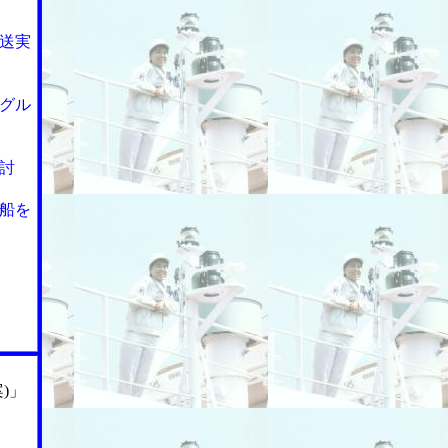
送実
グル
討
船を
)」