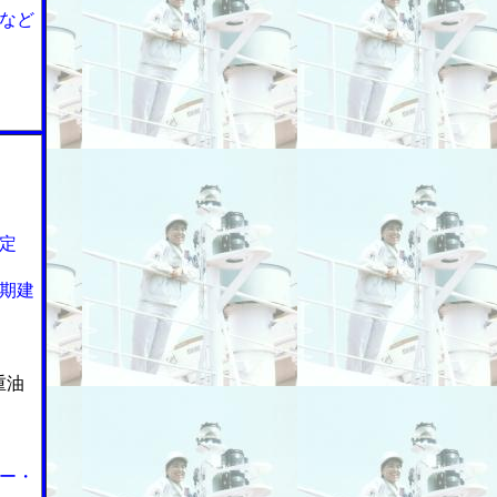
など
定
期建
重油
ー・