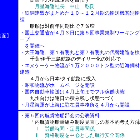
月星海運社長 中山 彰氏
・鉄鋼連盟がまとめた１０～１２月期の輸送機関別輸
績
船舶は対前年同期比で７％増
・国土交通省が４月３日に第５回事業規制ワーキング
2面】
ープ
を開催へ
・大王海運、第１有明丸と第７有明丸の代替建造を検
千葉/伊予三島航路のデイリー化の対応で
・エヌケーケー物流が１万２０００トン型の近海鋼材
建造
４月から日本/タイ航路に投入
・昭和物流がホームページを開設
・国内自動車輸送は４月上旬までフル稼働状態
九州向けは連日の積み残し状態つづく
・月星海運が上海に駐在員事務所を４月から開設
・第５回内航貨物船部会の公表資料
「内航貨物船乗組み制度見直しの基本的考え方(案
Ⅰ 労働時間・定員等関係
Ⅱ 資格制度を中心とした航行安全関係