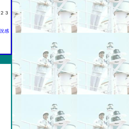
２３
況感