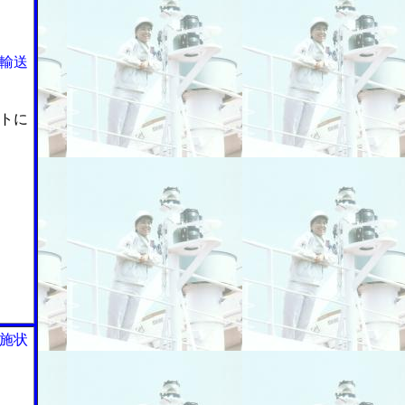
輸送
トに
施状