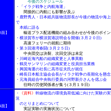
今後のスケジュール
・「イラク戦争と内航海運」
間接的に内航にも影響が及ぶ
・鹿野秀人・日本紙共販物流部長が今後の物流や海上
で
本紙に語る
3面】
輸送プラス配送機能の組み合わせが今後のポイン
・横須賀市が横須賀港説明会を開催(３月２０日)
高速フェリーの就航に期待
・第３回港湾春闘(３月２５日)
中央団交は決裂、次回交渉は未定
・川崎近海汽船の組織変更と人事異動
・鶴見サンマリンの組織変更と役員担当業務
・興国海運の社長に高市征夫氏が就任
・崎長日本船主協会会長がイラク戦争の長期化を懸念
・元海員組合中央執行委員の河野新介さんを偲ぶ会
往時の労使関係者が集う(３月１９日)
・
《資料》
幹線物流の環境負荷低減に向けた実験の実
況
のとりまとめについて
4面】
実証実験の実施状況について