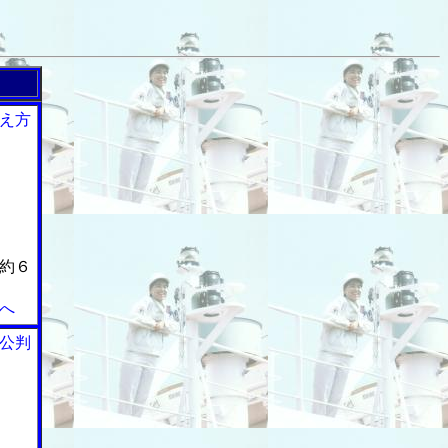
え方
約６
へ
公判