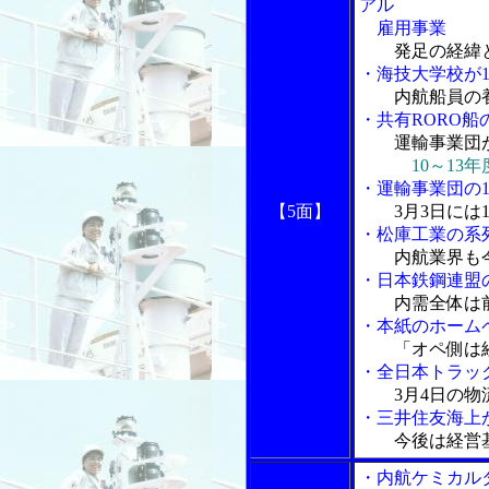
アル
雇用事業
発足の経緯
・海技大学校が
内航船員の
・共有RORO
運輸事業団
10～13
・運輸事業団の1
【5面】
3月3日には
・松庫工業の系
内航業界も
・日本鉄鋼連盟
内需全体は
・本紙のホーム
「オペ側は経
・全日本トラッ
3月4日の物
・三井住友海上が
今後は経営
・内航ケミカル