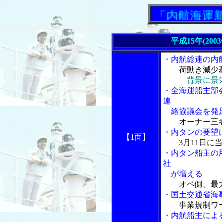
「内航海運新聞」
平成15年(200
・内航総連の内
荷動き減少
背景に景
・全海運船主部
連
絡協議会を発
オーナー三
・内タンの要望
【1面】
3月11日
・内タン船主の
社
が増える
オペ側、最
・国土交通省海
事業規制ワ
・内航船主によ