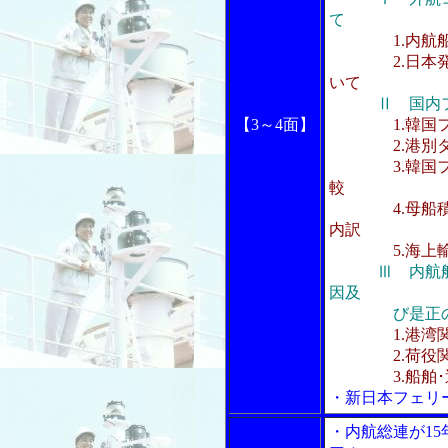
て
1.内
2.日本発着
いて
Ⅱ 国内
【3～4面】
1.韓
2.港別ター
3.韓国フィ
較
4.母船積み
内訳
5.海上輸送
Ⅲ 内航
因及
び是正のた
1.港湾
2.荷役関
3.船舶･
・新日本フェリ
・内航総連が15