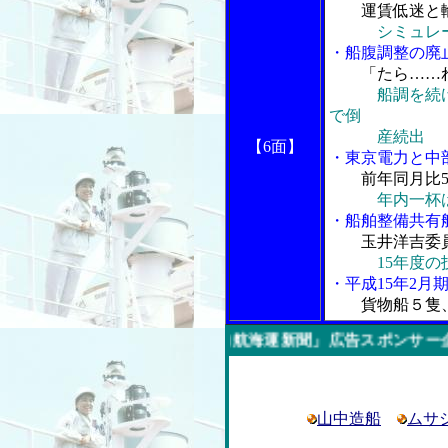
運賃低迷と
シミュレ
・船腹調整の廃
「たら……
船調を続
で倒
産続出
【6面】
・東京電力と中
前年同月比
年内一杯
・船舶整備共有船
玉井洋吉委員
15年度
・平成15年2月
貨物船５隻
今週の「内航海運新聞」広告スポンサー企業
山中造船
ムサ