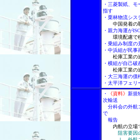
・三菱製紙、モ
指す
・栗林物流シス
中国発着の
・親力海運がISO
環境配慮で
・乗組み制度の
・中浜組が民事再
松庫工業の
・横組が自己破産
松庫工業の
・大三海運の債権
・太平洋フェリ
・
《資料》
新規
次輸送
分科会の外航コ
で
報告
内航の立場
阻害要因
Ⅰ 外航