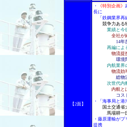
・
《特別企画》
長に
「鉄鋼業界再編
競争力ある
業績と今
全社が
14
再編によ
物流提
環境
内航業界
物流効
総物
次世代内
内航と
コス
・「海事局と港
【2面】
国土交通省
馬場耕一
・藤原運輸がプ
提携